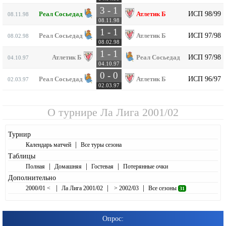
3 - 1
ИСП 98/99
Реал Сосьедад
Атлетик Б
08.11.98
08.11.98
1 - 1
ИСП 97/98
Реал Сосьедад
Атлетик Б
08.02.98
08.02.98
1 - 1
ИСП 97/98
Атлетик Б
Реал Сосьедад
04.10.97
04.10.97
0 - 0
ИСП 96/97
Реал Сосьедад
Атлетик Б
02.03.97
02.03.97
О турнире
Ла Лига 2001/02
Турнир
|
Календарь матчей
Все туры сезона
Таблицы
|
|
|
Полная
Домашняя
Гостевая
Потерянные очки
Дополнительно
|
|
|
2000/01 <
Ла Лига 2001/02
> 2002/03
Все сезоны
31
Опрос: