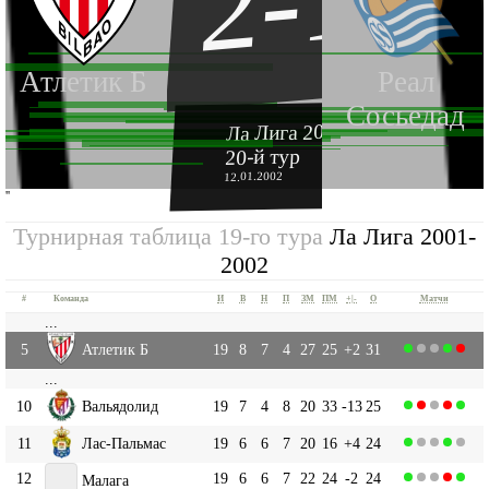
2-1
Атлетик Б
Реал
Сосьедад
Ла Лига 2001-2002
20-й тур
12.01.2002
''
Турнирная таблица 19-го тура
Ла Лига 2001-
2002
#
Команда
И
В
Н
П
ЗМ
ПМ
+|-
О
Матчи
...
5
Атлетик Б
19
8
7
4
27
25
+2
31
...
10
Вальядолид
19
7
4
8
20
33
-13
25
11
Лас-Пальмас
19
6
6
7
20
16
+4
24
12
19
6
6
7
22
24
-2
24
Малага