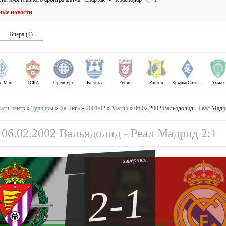
ные новости
Вчера (4)
Динамо Махачкала
ЦСКА
Оренбург
Балтика
Рубин
Ростов
Крылья Советов
Ахмат
атч-центр
»
Турниры
»
Ла Лига
»
2001/02
»
Матчи
» 06.02.2002 Вальядолид - Реал Мадр
06.02.2002 Вальядолид - Реал Мадрид 2:1
завершён
2-1