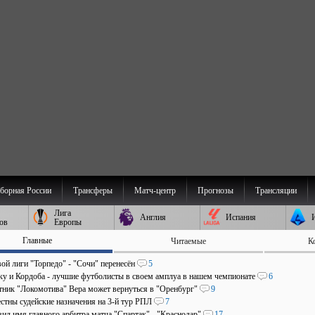
борная России
Трансферы
Матч-центр
Прогнозы
Трансляции
Лига
Англия
Испания
ов
Европы
Главные
Читаемые
К
ой лиги "Торпедо" - "Сочи" перенесён
5
аку и Кордоба - лучшие футболисты в своем амплуа в нашем чемпионате
6
ник "Локомотива" Вера может вернуться в "Оренбург"
9
стны судейские назначения на 3-й тур РПЛ
7
ил имя главного арбитра матча "Спартак" - "Краснодар"
17