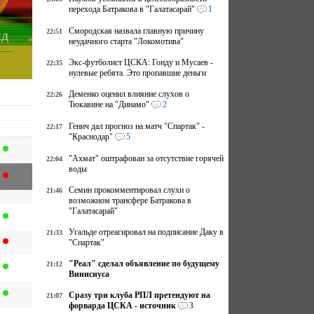
перехода Батракова в "Галатасарай"
1
Смородская назвала главную причину
22:51
ид
неудачного старта "Локомотива"
Экс-футболист ЦСКА: Гонду и Мусаев -
22:35
нулевые ребята. Это пропавшие деньги
Деменко оценил влияние слухов о
22:26
Тюкавине на "Динамо"
2
Генич дал прогноз на матч "Спартак" -
22:17
"Краснодар"
5
"Ахмат" оштрафован за отсутствие горячей
22:04
воды
Семин прокомментировал слухи о
21:46
возможном трансфере Батракова в
"Галатасарай"
Угальде отреагировал на подписание Даку в
21:33
"Спартак"
"Реал" сделал объявление по будущему
21:12
Винисиуса
Сразу три клуба РПЛ претендуют на
21:07
форварда ЦСКА - источник
3