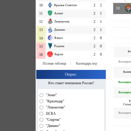
...
10
Крылья Советов
2
2
10
11
Ахмат
2
1
12
Локомотив
2
1
13
Динамо
2
1
Факел
2
0
14
Родина
2
0
15
Бе
Акрон
2
0
16
Вальядо
Полная таблица
Календарь игр
Вален
Опрос:
Вальядо
Кто станет чемпионом России?
Вальядо
"Зенит"
"Краснодар"
Р
Сосье
"Локомотив"
Вальядо
ЦСКА
"Спартак"
"Динамо"