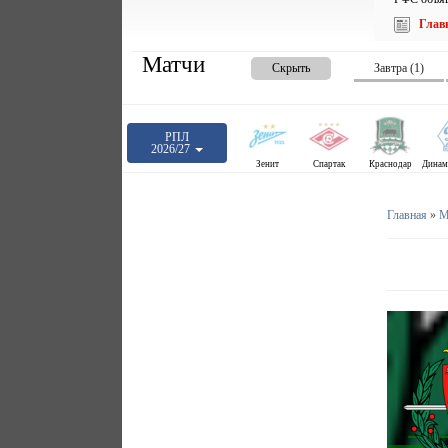
Глав
Матчи
Скрыть
Завтра (1)
РПЛ
2026/27
Зенит
Спартак
Краснодар
Главная
»
М