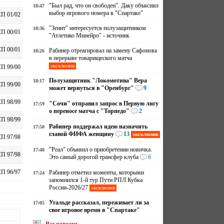
"Был рад, что он свободен". Даку объяснил
18:47
выбор игрового номера в "Спартаке"
П 01/02
"Зенит" интересуется полузащитником
18:36
П 00/01
"Атлетико Минейро" - источник
П 00/01
Рабинер отреагировал на замену Сафонова
18:26
в перерыве товарищеского матча
эксклюзив
П 99/00
Полузащитник "Локомотива" Вера
18:17
П 99/00
может вернуться в "Оренбург"
9
П 98/99
"Сочи" отправил запрос в Первую лигу
17:59
о переносе матча с "Торпедо"
2
П 98/99
Рабинер поддержал идею назначить
17:50
главой ФИФА женщину
13
эксклюзив
П 97/98
"Реал" объявил о приобретении новичка.
17:40
П 97/98
Это самый дорогой трансфер клуба
6
П 96/97
Рабинер отметил моменты, которыми
17:24
запомнился 1-й тур Пути РПЛ Кубка
России-2026/27
эксклюзив
Угальде рассказал, переживает ли за
17:05
свое игровое время в "Спартаке"