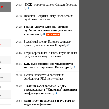
"ПСЖ" усилился одноклубником Головина
20:53
1
Новичок "Спартака" Даку назвал своих
20:36
футбольных кумиров
Гранат: Даку и Кордоба - лучшие
20:23
футболисты в своем амплуа в нашем
чемпионате
6
эксклюзив
Российский тренер: Батраков заслужил
20:15
д
лучшего, чем чемпионат Турции
2
Родри определился, в каком клубе Ла Лиги
20:05
продолжит карьеру - источник
д
КДК вынес решение по удаленному в
19:51
матче со "Спартаком" Касинтуре
3
ия
Бубнов назвал топ-3 российских
19:33
иво
футболистов РПЛ прямо сейчас
"Разница будет большая". Даку
19:22
д
рассказал, как в "Спартаке" изменятся
его функции на поле
4
ад
Один игрок пропустит 3-й тур РПЛ из-
19:04
за дисквалификации