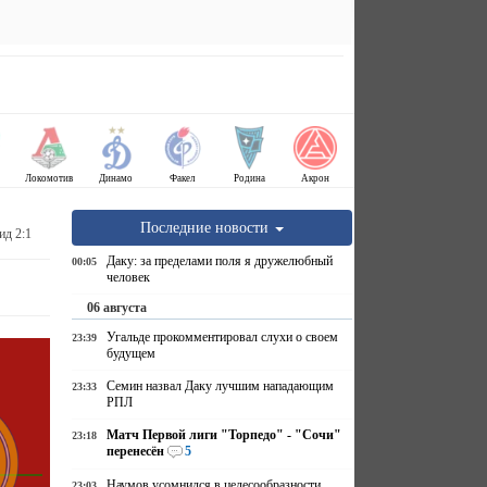
Локомотив
Динамо
Факел
Родина
Акрон
Последние новости
ид 2:1
Даку: за пределами поля я дружелюбный
00:05
человек
06 августа
Угальде прокомментировал слухи о своем
23:39
будущем
Семин назвал Даку лучшим нападающим
23:33
РПЛ
Матч Первой лиги "Торпедо" - "Сочи"
23:18
перенесён
5
Наумов усомнился в целесообразности
23:03