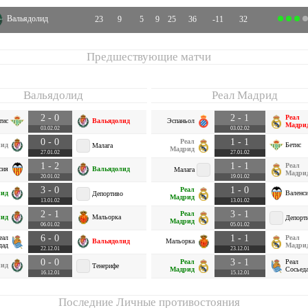
Вальядолид
23
9
5
9
25
36
-11
32
Предшествующие матчи
Вальядолид
Реал Мадрид
2 - 0
2 - 1
Реал
тис
Вальядолид
Эспаньол
Мадри
03.02.02
03.02.02
0 - 0
1 - 1
Реал
лид
Бетис
Малага
Мадрид
27.01.02
27.01.02
1 - 2
1 - 1
Реал
сия
Вальядолид
Малага
Мадри
20.01.02
19.01.02
3 - 0
1 - 0
Реал
лид
Валенс
Депортиво
Мадрид
13.01.02
13.01.02
2 - 1
3 - 1
Реал
лид
Мальорка
Депорт
Мадрид
06.01.02
05.01.02
6 - 0
1 - 1
еал
Реал
Вальядолид
Мальорка
дад
Мадри
22.12.01
23.12.01
0 - 0
3 - 1
Реал
Реал
лид
Тенерифе
Мадрид
Сосьед
16.12.01
15.12.01
Последние Личные противостояния