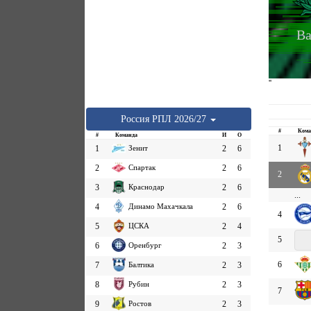
Ва
''
Россия
РПЛ
2026/27
#
Кома
#
Команда
И
О
1
1
Зенит
2
6
2
Спартак
2
6
2
3
Краснодар
2
6
...
4
Динамо Махачкала
2
6
4
5
ЦСКА
2
4
5
6
Оренбург
2
3
6
7
Балтика
2
3
8
Рубин
2
3
7
9
Ростов
2
3