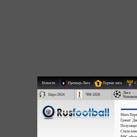
Новости
Премьер-Лига
Первая лига
С
Лига
Евро-2024
ЧМ-2026
Чемпион
Матч Перв
Гранат: Д
Полузащит
Стали изве
РФС объяв