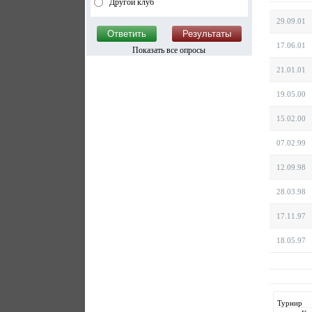
Другой клуб
29.09.01
17.06.01
Показать все опросы
21.01.01
19.05.00
15.02.00
07.02.99
12.09.98
28.03.98
17.11.97
18.05.97
Турнир