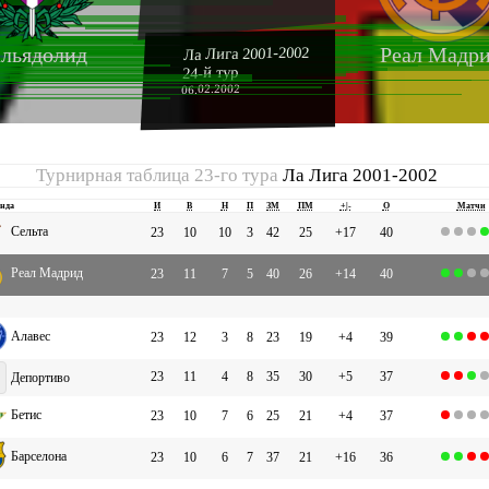
льядолид
Реал Мадр
Ла Лига 2001-2002
24-й тур
06.02.2002
Турнирная таблица 23-го тура
Ла Лига 2001-2002
нда
И
В
Н
П
ЗМ
ПМ
+|-
О
Матчи
Сельта
23
10
10
3
42
25
+17
40
Реал Мадрид
23
11
7
5
40
26
+14
40
Алавес
23
12
3
8
23
19
+4
39
23
11
4
8
35
30
+5
37
Депортиво
Бетис
23
10
7
6
25
21
+4
37
Барселона
23
10
6
7
37
21
+16
36