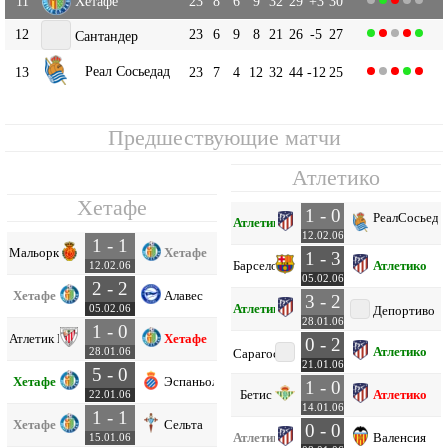
11
Хетафе
23
8
6
9
32
29
+3
30
12
23
6
9
8
21
26
-5
27
Сантандер
Реал Сосьедад
13
23
7
4
12
32
44
-12
25
Предшествующие матчи
Атлетико
Хетафе
1 - 0
Реал
Сосьеда
Атлетико
12.02.06
1 - 1
Мальорка
Хетафе
1 - 3
Барселона
Атлетико
12.02.06
05.02.06
2 - 2
Хетафе
Алавес
3 - 2
Атлетико
05.02.06
Депортиво
28.01.06
1 - 0
Атлетик Б
Хетафе
0 - 2
Атлетико
28.01.06
Сарагоса
21.01.06
5 - 0
Хетафе
Эспаньол
1 - 0
Бетис
Атлетико
22.01.06
14.01.06
1 - 1
Хетафе
Сельта
0 - 0
Атлетико
Валенсия
15.01.06