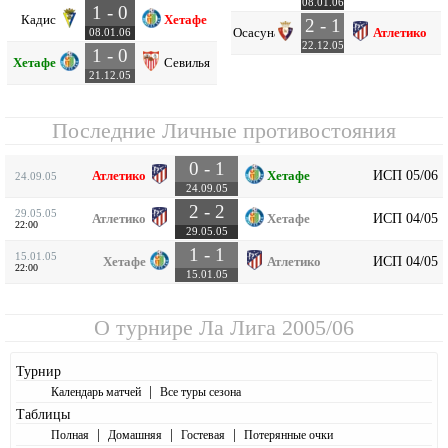
08.01.06
1 - 0
Кадис
Хетафе
2 - 1
Осасуна
Атлетико
08.01.06
22.12.05
1 - 0
Хетафе
Севилья
21.12.05
Последние Личные противостояния
0 - 1
ИСП 05/06
Атлетико
Хетафе
24.09.05
24.09.05
2 - 2
29.05.05
ИСП 04/05
Атлетико
Хетафе
22:00
29.05.05
1 - 1
15.01.05
ИСП 04/05
Хетафе
Атлетико
22:00
15.01.05
О турнире
Ла Лига 2005/06
Турнир
|
Календарь матчей
Все туры сезона
Таблицы
|
|
|
Полная
Домашняя
Гостевая
Потерянные очки