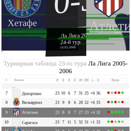
0-3
Хетафе
Атлети
Ла Лига 2005-2006
24-й тур
19.02.2006
''
Турнирная таблица 23-го тура
Ла Лига 2005-
2006
#
Команда
И
В
Н
П
ЗМ
ПМ
+|-
О
Матчи
...
7
23
10
6
7
31
25
+6
36
Депортиво
8
Вильярреал
23
9
8
6
28
22
+6
35
9
Атлетико
23
8
8
7
27
23
+4
32
10
23
7
11
5
32
31
+1
32
Сарагоса