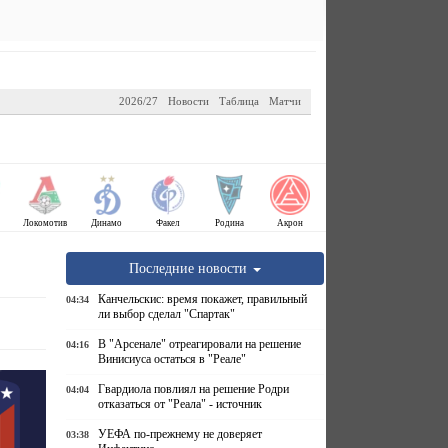
2026/27
Новости
Таблица
Матчи
Локомотив
Динамо
Факел
Родина
Акрон
Последние новости
Канчельскис: время покажет, правильный
04:34
ли выбор сделал "Спартак"
В "Арсенале" отреагировали на решение
04:16
Винисиуса остаться в "Реале"
Гвардиола повлиял на решение Родри
04:04
отказаться от "Реала" - источник
УЕФА по-прежнему не доверяет
03:38