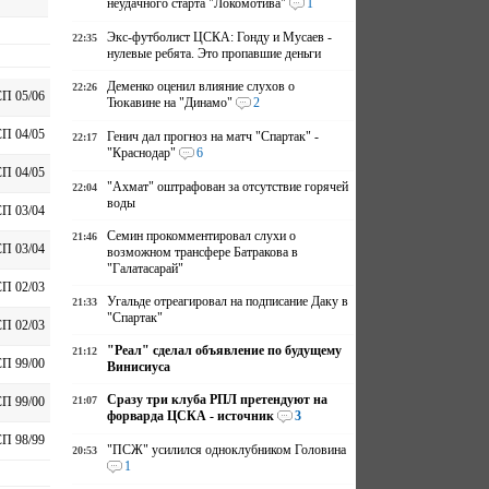
неудачного старта "Локомотива"
1
Экс-футболист ЦСКА: Гонду и Мусаев -
22:35
нулевые ребята. Это пропавшие деньги
Деменко оценил влияние слухов о
22:26
П 05/06
Тюкавине на "Динамо"
2
П 04/05
Генич дал прогноз на матч "Спартак" -
22:17
"Краснодар"
6
П 04/05
"Ахмат" оштрафован за отсутствие горячей
22:04
воды
П 03/04
Семин прокомментировал слухи о
21:46
П 03/04
возможном трансфере Батракова в
"Галатасарай"
П 02/03
Угальде отреагировал на подписание Даку в
21:33
"Спартак"
П 02/03
"Реал" сделал объявление по будущему
21:12
П 99/00
Винисиуса
Сразу три клуба РПЛ претендуют на
21:07
П 99/00
форварда ЦСКА - источник
3
П 98/99
"ПСЖ" усилился одноклубником Головина
20:53
1