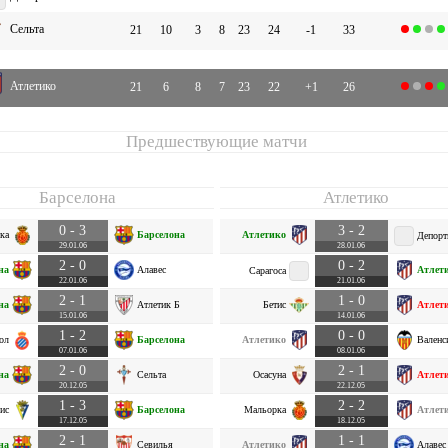
Сельта
21
10
3
8
23
24
-1
33
Атлетико
21
6
8
7
23
22
+1
26
Предшествующие матчи
Барселона
Атлетико
0 - 3
3 - 2
ка
Барселона
Атлетико
Депорт
29.01.06
28.01.06
2 - 0
0 - 2
на
Алавес
Атлет
Сарагоса
22.01.06
21.01.06
2 - 1
1 - 0
на
Атлетик Б
Бетис
Атлет
15.01.06
14.01.06
1 - 2
0 - 0
ол
Барселона
Атлетико
Валенс
07.01.06
08.01.06
2 - 0
2 - 1
на
Сельта
Осасуна
Атлет
20.12.05
22.12.05
1 - 3
2 - 2
ис
Барселона
Мальорка
Атлет
17.12.05
18.12.05
2 - 1
1 - 1
на
Севилья
Атлетико
Алавес