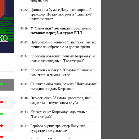
Инфантино
Гришин: на бумаге Даку - это хороший
03:22
трансфер. Но как заиграет в "Спартаке"
никто не знает
У "Балтики" возникли проблемы с
03:10
составом перед 3-м туром РПЛ
ко
Прудников - о новичке "Спартака": это их
03:03
лучшее приобретение за долгое время
Колосков объяснил, почему Батракову не
02:34
нужно переходить в "Галатасарай"
Колосков - о Даку в "Спартаке": можно
02:21
помечтать о чемпионстве
Сенников объяснил, почему "Локомотиву"
02:02
выгодно продать Батракова
Экс-легионер "Ахмата" рассказал, что
01:46
следит за выступлением клуба
Канчельскис: Батракову надо ехать в
01:33
"Галатасарай"
Барбоза оценил трансфер Даку: это
01:17
существенное усиление