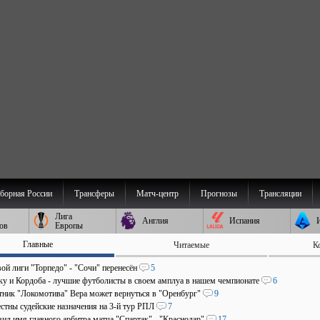
борная России
Трансферы
Матч-центр
Прогнозы
Трансляции
Лига
Англия
Испания
ов
Европы
Главные
Читаемые
К
ой лиги "Торпедо" - "Сочи" перенесён
5
аку и Кордоба - лучшие футболисты в своем амплуа в нашем чемпионате
6
ник "Локомотива" Вера может вернуться в "Оренбург"
9
стны судейские назначения на 3-й тур РПЛ
7
ил имя главного арбитра матча "Спартак" - "Краснодар"
17