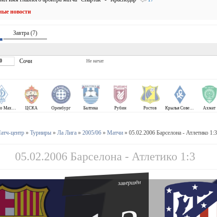
ные новости
Завтра (7)
0
Сочи
Не начат
Динамо Махачкала
ЦСКА
Оренбург
Балтика
Рубин
Ростов
Крылья Советов
Ахмат
атч-центр
»
Турниры
»
Ла Лига
»
2005/06
»
Матчи
» 05.02.2006 Барселона - Атлетико 1:3
05.02.2006 Барселона - Атлетико 1:3
завершён