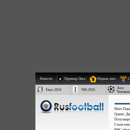
Новости
Премьер-Лига
Первая лига
С
Лига
Евро-2024
ЧМ-2026
Чемпион
Матч Перв
Гранат: Д
Полузащит
Стали изве
РФС объяв