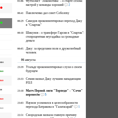
Футболист "Локомотива" - о старте сезона:
01:06
настрой у команды хороший
2
Павлюченко дал совет Соболеву
00:41
Самедов прокомментировал переход Даку
00:29
в "Спартак"
Шикунов - о трансфере Гарсии в "Спартак":
00:18
стопроцентная неугадайка за громадные
деньги
Даку: за пределами поля я дружелюбный
00:05
человек
06 августа
иво
Угальде прокомментировал слухи о своем
23:39
будущем
ико
Семин назвал Даку лучшим нападающим
23:33
ико
РПЛ
ия
Матч Первой лиги "Торпедо" - "Сочи"
23:18
перенесён
5
ико
Наумов усомнился в целесообразности
23:03
перехода Батракова в "Галатасарай"
1
ико
Смородская назвала главную причину
22:51