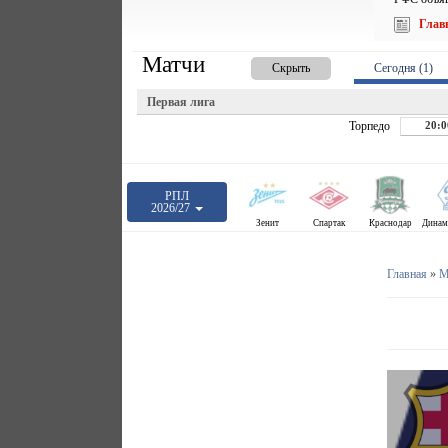
Глав
Матчи
Скрыть
Сегодня (1)
Первая лига
Торпедо
20:0
РПЛ
2026/27
Зенит
Спартак
Краснодар
Главная
»
М