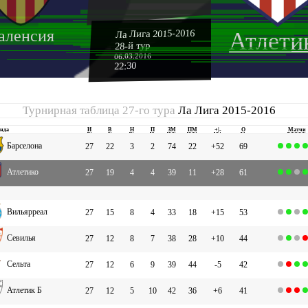
аленсия
Ла Лига 2015-2016
Атлети
28-й тур
06.03.2016
22:30
Турнирная таблица 27-го тура
Ла Лига 2015-2016
нда
И
В
Н
П
ЗМ
ПМ
+|-
О
Матчи
Барселона
27
22
3
2
74
22
+52
69
Атлетико
27
19
4
4
39
11
+28
61
Вильярреал
27
15
8
4
33
18
+15
53
Севилья
27
12
8
7
38
28
+10
44
Сельта
27
12
6
9
39
44
-5
42
Атлетик Б
27
12
5
10
42
36
+6
41