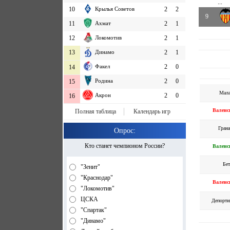
...
10
Крылья Советов
2
2
9
11
Ахмат
2
1
12
Локомотив
2
1
13
Динамо
2
1
Факел
2
0
14
Родина
2
0
15
Мала
Акрон
2
0
16
Валенс
Полная таблица
Календарь игр
Грана
Опрос:
Кто станет чемпионом России?
Валенс
Бет
"Зенит"
"Краснодар"
Валенс
"Локомотив"
ЦСКА
Депорти
"Спартак"
"Динамо"