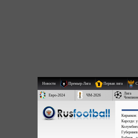
Новости
Премьер-Лига
Первая лига
С
Лига
Евро-2024
ЧМ-2026
Чемпион
Кирьяков:
Карседо: у
Колумбиец 
Губерниев
Бубнов - 