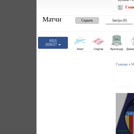
Глав
Матчи
Скрыть
Завтра (8)
РПЛ
2026/27
Зенит
Спартак
Краснодар
Главная
»
М