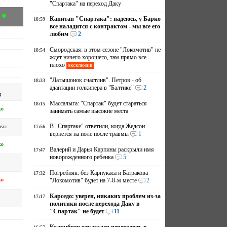
"Спартака" на переход Даку
Капитан "Спартака": надеюсь, у Барко
18:59
все наладится с контрактом - мы все его
любим
2
Смородская: в этом сезоне "Локомотив" не
18:54
ждет ничего хорошего, там прямо все
плохо
эксклюзив
"Латышонок счастлив". Петров - об
18:33
адаптации голкипера в "Балтике"
2
д
Массалыга: "Спартак" будет стараться
18:15
ко
занимать самые высокие места
В "Спартаке" ответили, когда Жедсон
еал
17:56
вернется на поле после травмы
1
ко
Валерий и Дарья Карпины раскрыли имя
17:47
новорожденного ребенка
5
Погребняк: без Карпукаса и Батракова
17:32
ко
"Локомотив" будет на 7-8-м месте
2
Карседо: уверен, никаких проблем из-за
17:17
политики после перехода Даку в
"Спартак" не будет
11