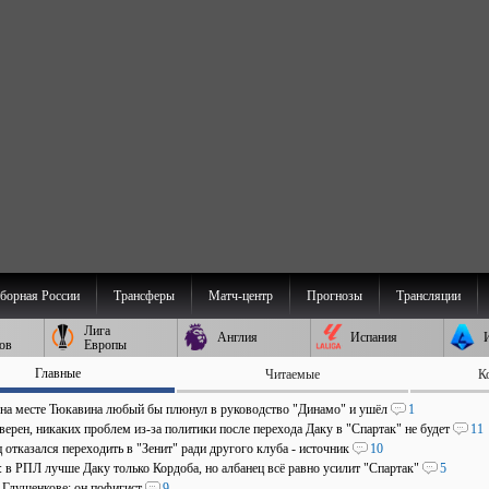
борная России
Трансферы
Матч-центр
Прогнозы
Трансляции
Лига
Англия
Испания
ов
Европы
Главные
Читаемые
К
 на месте Тюкавина любый бы плюнул в руководство "Динамо" и ушёл
1
верен, никаких проблем из-за политики после перехода Даку в "Спартак" не будет
11
отказался переходить в "Зенит" ради другого клуба - источник
10
: в РПЛ лучше Даку только Кордоба, но албанец всё равно усилит "Спартак"
5
о Глушенкове: он пофигист
9