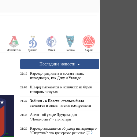
Локомотив
Динамо
Факел
Родина
Акрон
Последние новости
Карседо: рад иметь в составе таких
22:10
нападающих, как Даку и Угальде
Шварц высказался о новичках: не будем
22:06
говорить о слухах
Зобнин - о Полехе: столько было
21:47
талантов и звезд - и они все пропали
Агент - об уходе Пруцева: для
21:33
"Локомотива" - это потеря
Карседо высказался об уходе нападающего
21:20
"Спартака": это тренерское решение
2