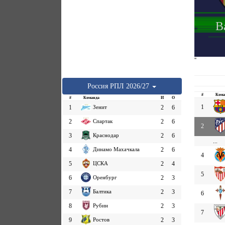
В
''
Россия
РПЛ
2026/27
#
Кома
#
Команда
И
О
1
1
Зенит
2
6
2
Спартак
2
6
2
3
Краснодар
2
6
...
4
Динамо Махачкала
2
6
4
5
ЦСКА
2
4
5
6
Оренбург
2
3
7
Балтика
2
3
6
8
Рубин
2
3
7
9
Ростов
2
3