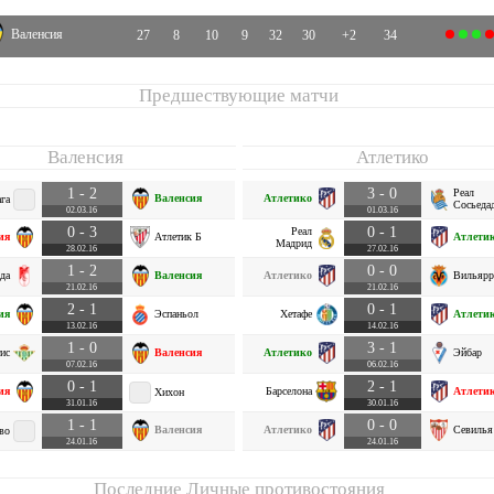
Валенсия
27
8
10
9
32
30
+2
34
Предшествующие матчи
Валенсия
Атлетико
1 - 2
3 - 0
Реал
Валенсия
Атлетико
га
Сосьеда
02.03.16
01.03.16
0 - 3
0 - 1
Реал
ия
Атлетик Б
Атлети
Мадрид
28.02.16
27.02.16
1 - 2
0 - 0
да
Валенсия
Атлетико
Вильярр
21.02.16
21.02.16
2 - 1
0 - 1
ия
Эспаньол
Хетафе
Атлети
13.02.16
14.02.16
1 - 0
3 - 1
ис
Валенсия
Атлетико
Эйбар
07.02.16
06.02.16
0 - 1
2 - 1
ия
Барселона
Атлети
Хихон
31.01.16
30.01.16
1 - 1
0 - 0
Валенсия
Атлетико
Севилья
во
24.01.16
24.01.16
Последние Личные противостояния