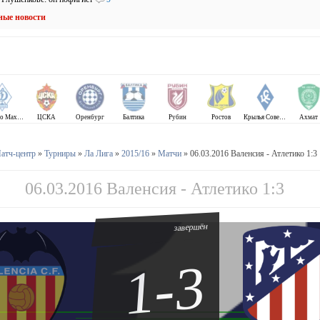
ные новости
Динамо Махачкала
ЦСКА
Оренбург
Балтика
Рубин
Ростов
Крылья Советов
Ахмат
атч-центр
»
Турниры
»
Ла Лига
»
2015/16
»
Матчи
» 06.03.2016 Валенсия - Атлетико 1:3
06.03.2016 Валенсия - Атлетико 1:3
завершён
1-3