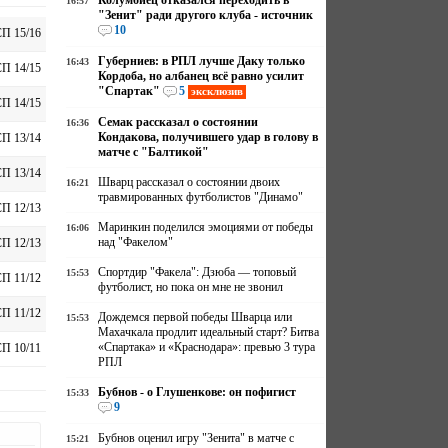
Колумбиец отказался переходить в
16:57
"Зенит" ради другого клуба - источник
10
П 15/16
Губерниев: в РПЛ лучше Даку только
16:43
П 14/15
Кордоба, но албанец всё равно усилит
"Спартак"
5
эксклюзив
П 14/15
Семак рассказал о состоянии
16:36
Кондакова, получившего удар в голову в
П 13/14
матче с "Балтикой"
П 13/14
Шварц рассказал о состоянии двоих
16:21
травмированных футболистов "Динамо"
П 12/13
Маринкин поделился эмоциями от победы
16:06
над "Факелом"
П 12/13
Спортдир "Факела": Дзюба — топовый
15:53
П 11/12
футболист, но пока он мне не звонил
П 11/12
Дождемся первой победы Шварца или
15:53
Махачкала продлит идеальный старт? Битва
«Спартака» и «Краснодара»: превью 3 тура
П 10/11
РПЛ
Бубнов - о Глушенкове: он пофигист
15:33
9
Бубнов оценил игру "Зенита" в матче с
15:21