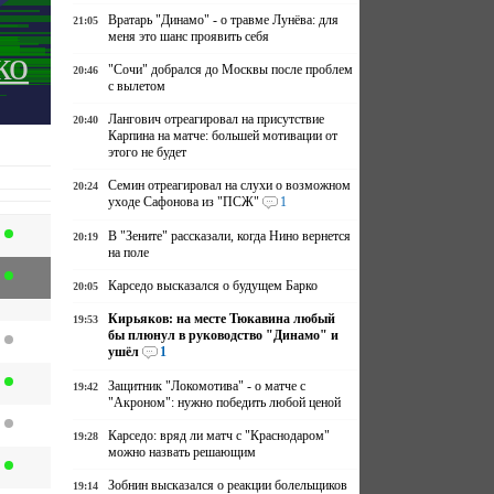
Вратарь "Динамо" - о травме Лунёва: для
21:05
меня это шанс проявить себя
ко
"Сочи" добрался до Москвы после проблем
20:46
с вылетом
Лангович отреагировал на присутствие
20:40
Карпина на матче: большей мотивации от
этого не будет
Семин отреагировал на слухи о возможном
20:24
уходе Сафонова из "ПСЖ"
1
В "Зените" рассказали, когда Нино вернется
20:19
на поле
Карседо высказался о будущем Барко
20:05
Кирьяков: на месте Тюкавина любый
19:53
бы плюнул в руководство "Динамо" и
ушёл
1
Защитник "Локомотива" - о матче с
19:42
"Акроном": нужно победить любой ценой
Карседо: вряд ли матч с "Краснодаром"
19:28
можно назвать решающим
Зобнин высказался о реакции болельщиков
19:14