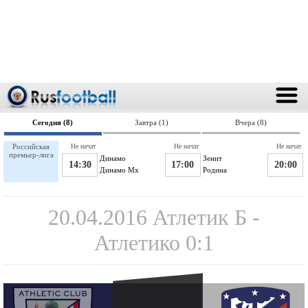
Сегодня (8)
Завтра (1)
Вчера (8)
Российская
Не начат
Не начат
Не начат
премьер-лига
Динамо
Зенит
14:30
17:00
20:00
Динамо Мх
Родина
20.04.2016 Атлетик Б -
Атлетико 0:1