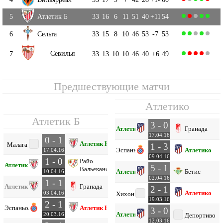
5
Атлетик Б
33
16
6
11
51
40
+11
54
6
Сельта
33
15
8
10
46
53
-7
53
Севилья
7
33
13
10
10
46
40
+6
49
Предшествующие матчи
Атлетико
Атлетик Б
3 - 0
Атлетико
Гранада
17.04.16
0 - 1
Атлетик Б
Малага
1 - 3
Эспаньол
Атлетико
17.04.16
09.04.16
1 - 0
Райо
Атлетик Б
5 - 1
Вальекано
Атлетико
Бетис
10.04.16
02.04.16
1 - 1
Атлетик Б
Гранада
2 - 1
Атлетико
03.04.16
Хихон
19.03.16
2 - 1
Эспаньол
Атлетик Б
3 - 0
Атлетико
20.03.16
Депортиво
12.03.16