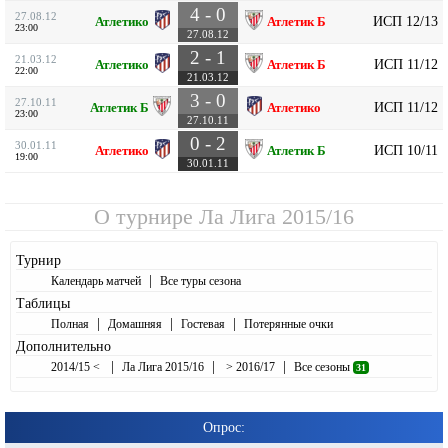
4 - 0
27.08.12
ИСП 12/13
Атлетико
Атлетик Б
23:00
27.08.12
2 - 1
21.03.12
ИСП 11/12
Атлетико
Атлетик Б
22:00
21.03.12
3 - 0
27.10.11
ИСП 11/12
Атлетик Б
Атлетико
23:00
27.10.11
0 - 2
30.01.11
ИСП 10/11
Атлетико
Атлетик Б
19:00
30.01.11
О турнире
Ла Лига 2015/16
Турнир
|
Календарь матчей
Все туры сезона
Таблицы
|
|
|
Полная
Домашняя
Гостевая
Потерянные очки
Дополнительно
|
|
|
2014/15 <
Ла Лига 2015/16
> 2016/17
Все сезоны
31
Опрос: