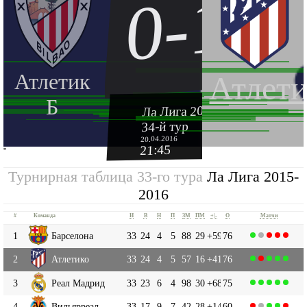
0-1
Атлетик
Атлети
Б
Ла Лига 2015-2016
34-й тур
20.04.2016
21:45
''
Турнирная таблица 33-го тура
Ла Лига 2015-
2016
#
Команда
И
В
Н
П
ЗМ
ПМ
+|-
О
Матчи
1
Барселона
33
24
4
5
88
29
+59
76
2
Атлетико
33
24
4
5
57
16
+41
76
3
Реал Мадрид
33
23
6
4
98
30
+68
75
4
Вильярреал
33
17
9
7
42
28
+14
60