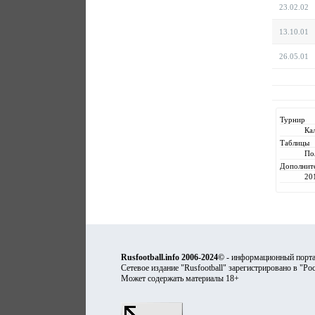
23.02.02
13.10.01
26.05.01
Турнир
Ка
Таблицы
По
Дополнит
20
Rusfootball.info 2006-2024©
- информационный порта
Сетевое издание "Rusfootball" зарегистрировано в "Ро
Может содержать материалы 18+