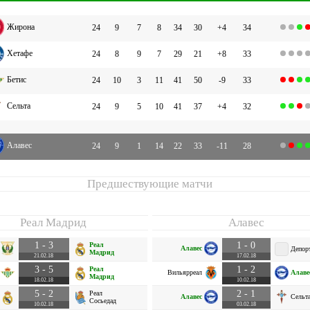
Жирона
24
9
7
8
34
30
+4
34
Хетафе
24
8
9
7
29
21
+8
33
Бетис
24
10
3
11
41
50
-9
33
Сельта
24
9
5
10
41
37
+4
32
Алавес
24
9
1
14
22
33
-11
28
Предшествующие матчи
Реал Мадрид
Алавес
1 - 3
1 - 0
Реал
Алавес
Депор
Мадрид
21.02.18
17.02.18
3 - 5
1 - 2
Реал
Вильярреал
Алаве
Мадрид
18.02.18
10.02.18
5 - 2
2 - 1
Реал
Алавес
Сельт
Сосьедад
10.02.18
03.02.18