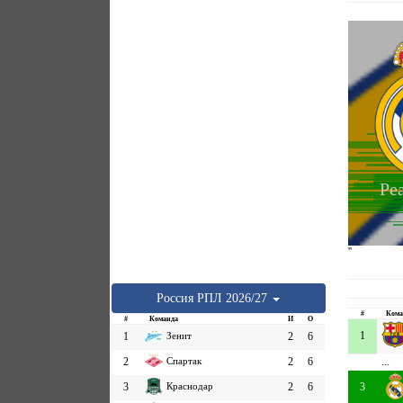
Ре
''
Россия
РПЛ
2026/27
#
Кома
#
Команда
И
О
1
1
Зенит
2
6
2
Спартак
2
6
...
3
Краснодар
2
6
3