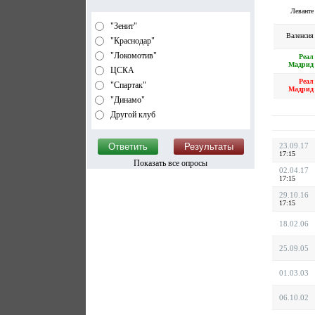
Леванте
"Зенит"
Валенсия
"Краснодар"
"Локомотив"
Реал
Мадрид
ЦСКА
Реал
"Спартак"
Мадрид
"Динамо"
Другой клуб
23.09.17
17:15
Показать все опросы
02.04.17
17:15
29.10.16
17:15
18.02.06
25.09.05
01.03.03
06.10.02