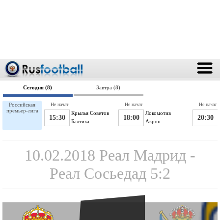
Сегодня (8)
Завтра (8)
Российская
Не начат
Не начат
Не начат
премьер-лига
Крылья Советов
Локомотив
15:30
18:00
20:30
Балтика
Акрон
10.02.2018 Реал Мадрид -
Реал Сосьедад 5:2