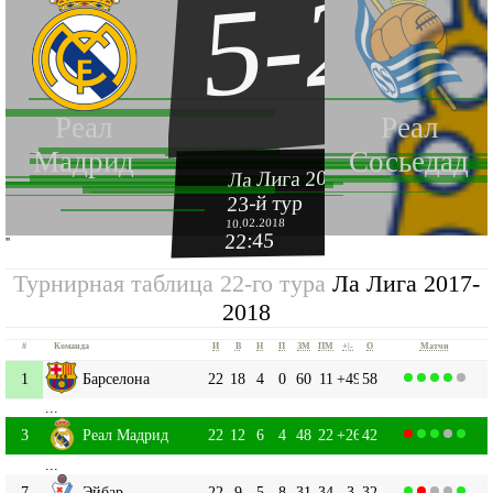
5-2
Реал
Реал
Мадрид
Сосьедад
Ла Лига 2017-2018
23-й тур
10.02.2018
22:45
''
Турнирная таблица 22-го тура
Ла Лига 2017-
2018
#
Команда
И
В
Н
П
ЗМ
ПМ
+|-
О
Матчи
1
Барселона
22
18
4
0
60
11
+49
58
...
3
Реал Мадрид
22
12
6
4
48
22
+26
42
...
7
Эйбар
22
9
5
8
31
34
-3
32