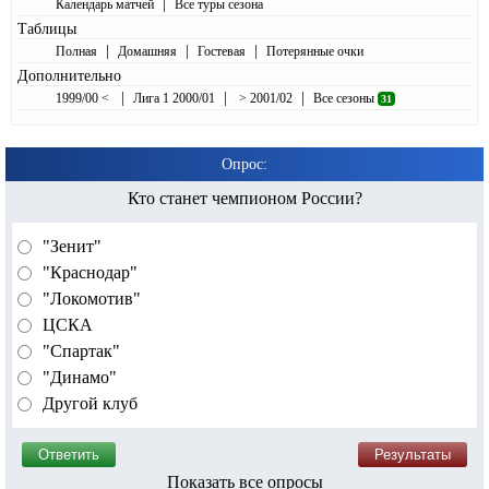
|
Календарь матчей
Все туры сезона
Таблицы
|
|
|
Полная
Домашняя
Гостевая
Потерянные очки
Дополнительно
|
|
|
1999/00 <
Лига 1 2000/01
> 2001/02
Все сезоны
31
Опрос:
Кто станет чемпионом России?
"Зенит"
"Краснодар"
"Локомотив"
ЦСКА
"Спартак"
"Динамо"
Другой клуб
Показать все опросы