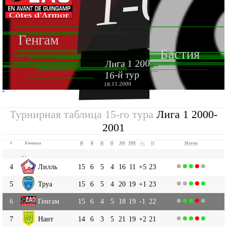
1-0
Генгам
Бастия
Лига 1 2000-2001
16-й тур
18.11.2000
''
Турнирная таблица 15-го тура
Лига 1 2000-
2001
#
Команда
И
В
Н
П
ЗМ
ПМ
+|-
О
Матчи
...
4
Лилль
15
6
5
4
16
11
+5
23
5
Труа
15
6
5
4
20
19
+1
23
6
Генгам
15
6
4
5
18
19
-1
22
7
Нант
14
6
3
5
21
19
+2
21