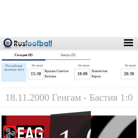
Сегодня (8)
Завтра (8)
Российская
Не начат
Не начат
Не начат
премьер-лига
Крылья Советов
Локомотив
15:30
18:00
20:30
Балтика
Акрон
18.11.2000 Генгам - Бастия 1:0