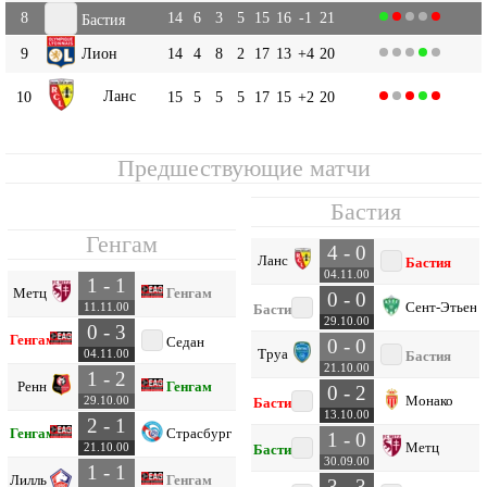
8
14
6
3
5
15
16
-1
21
Бастия
9
Лион
14
4
8
2
17
13
+4
20
Ланс
10
15
5
5
5
17
15
+2
20
Предшествующие матчи
Бастия
Генгам
4 - 0
Ланс
Бастия
04.11.00
1 - 1
Метц
Генгам
0 - 0
Сент-Этьен
11.11.00
Бастия
29.10.00
0 - 3
Генгам
Седан
0 - 0
Труа
04.11.00
Бастия
21.10.00
1 - 2
Ренн
Генгам
0 - 2
Монако
29.10.00
Бастия
13.10.00
2 - 1
Генгам
Страсбург
1 - 0
Метц
21.10.00
Бастия
30.09.00
1 - 1
Лилль
Генгам
3 - 3