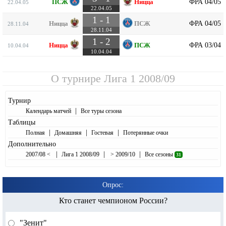
ФРА 04/05
ПСЖ
Ницца
22.04.05
22.04.05
1 - 1
ФРА 04/05
Ницца
ПСЖ
28.11.04
28.11.04
1 - 2
ФРА 03/04
Ницца
ПСЖ
10.04.04
10.04.04
О турнире
Лига 1 2008/09
Турнир
|
Календарь матчей
Все туры сезона
Таблицы
|
|
|
Полная
Домашняя
Гостевая
Потерянные очки
Дополнительно
|
|
|
2007/08 <
Лига 1 2008/09
> 2009/10
Все сезоны
31
Опрос:
Кто станет чемпионом России?
"Зенит"