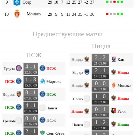
9
Осер
29
10
7
12
25
27
-2
37
Монако
10
29
9
9
11
34
35
-1
36
Предшествующие матчи
Ницца
ПСЖ
2 - 2
Ницца
Кан
21.03.09
4 - 1
Тулуза
ПСЖ
2 - 1
Бордо
Ницца
22.03.09
14.03.09
1 - 3
ПСЖ
Марсель
0 - 0
Ницца
Монако
15.03.09
07.03.09
0 - 1
Лорьян
ПСЖ
1 - 0
Ницца
07.03.09
Сошо
28.02.09
4 - 1
ПСЖ
Нанси
0 - 1
Ницца
Ренн
01.03.09
21.02.09
0 - 0
ПСЖ
Гренобль
1 - 2
Ницца
21.02.09
Нанси
17.02.09
2 - 1
ПСЖ
Сент-Этьен