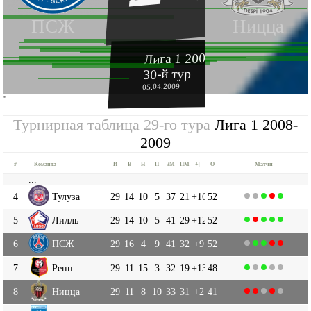
ПСЖ
Ницца
Лига 1 2008-2009
30-й тур
05.04.2009
''
Турнирная таблица 29-го тура
Лига 1 2008-
2009
#
Команда
И
В
Н
П
ЗМ
ПМ
+|-
О
Матчи
...
4
Тулуза
29
14
10
5
37
21
+16
52
5
Лилль
29
14
10
5
41
29
+12
52
6
ПСЖ
29
16
4
9
41
32
+9
52
7
Ренн
29
11
15
3
32
19
+13
48
8
Ницца
29
11
8
10
33
31
+2
41