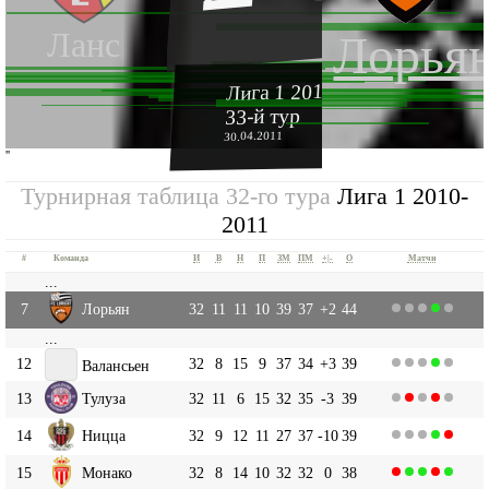
Ланс
Лорья
Лига 1 2010-2011
33-й тур
30.04.2011
''
Турнирная таблица 32-го тура
Лига 1 2010-
2011
#
Команда
И
В
Н
П
ЗМ
ПМ
+|-
О
Матчи
...
7
Лорьян
32
11
11
10
39
37
+2
44
...
12
32
8
15
9
37
34
+3
39
Валансьен
13
Тулуза
32
11
6
15
32
35
-3
39
14
Ницца
32
9
12
11
27
37
-10
39
15
Монако
32
8
14
10
32
32
0
38