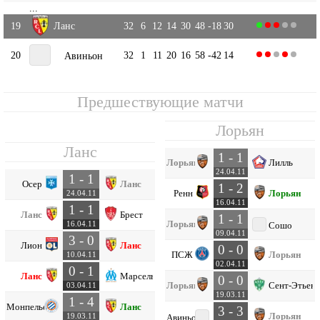
...
19
Ланс
32
6
12
14
30
48
-18
30
20
32
1
11
20
16
58
-42
14
Авиньон
Предшествующие матчи
Лорьян
Ланс
1 - 1
Лорьян
Лилль
24.04.11
1 - 1
Осер
Ланс
1 - 2
Ренн
Лорьян
24.04.11
16.04.11
1 - 1
Ланс
Брест
1 - 1
Лорьян
16.04.11
Сошо
09.04.11
3 - 0
Лион
Ланс
0 - 0
ПСЖ
Лорьян
10.04.11
02.04.11
0 - 1
Ланс
Марсель
0 - 0
Лорьян
Сент-Этьен
03.04.11
19.03.11
1 - 4
Монпелье
Ланс
3 - 3
Лорьян
19.03.11
Авиньон