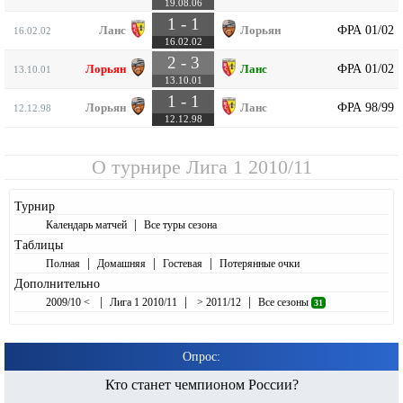
19.08.06
1 - 1
ФРА 01/02
Ланс
Лорьян
16.02.02
16.02.02
2 - 3
ФРА 01/02
Лорьян
Ланс
13.10.01
13.10.01
1 - 1
ФРА 98/99
Лорьян
Ланс
12.12.98
12.12.98
О турнире
Лига 1 2010/11
Турнир
|
Календарь матчей
Все туры сезона
Таблицы
|
|
|
Полная
Домашняя
Гостевая
Потерянные очки
Дополнительно
|
|
|
2009/10 <
Лига 1 2010/11
> 2011/12
Все сезоны
31
Опрос:
Кто станет чемпионом России?