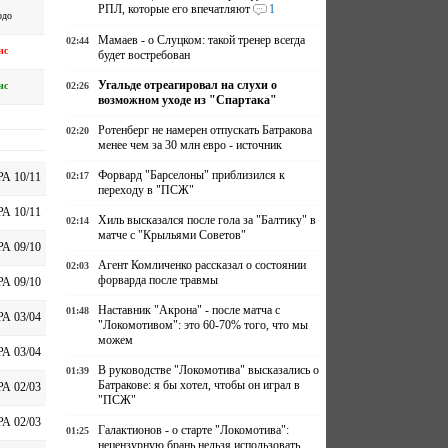
РПЛ, которые его впечатляют
1
рдо
Мамаев - о Слуцком: такой тренер всегда
02:44
нс
будет востребован
Угальде отреагировал на слухи о
нс
02:26
возможном уходе из "Спартака"
Ротенберг не намерен отпускать Батракова
02:20
менее чем за 30 млн евро - источник
Форвард "Барселоны" приблизился к
02:17
А 10/11
переходу в "ПСЖ"
А 10/11
Хиль высказался после гола за "Балтику" в
02:14
матче с "Крыльями Советов"
А 09/10
Агент Комличенко рассказал о состоянии
02:03
форварда после травмы
А 09/10
Наставник "Акрона" - после матча с
01:48
А 03/04
"Локомотивом": это 60-70% того, что мы
можем
А 03/04
В руководстве "Локомотива" высказались о
01:39
Батракове: я бы хотел, чтобы он играл в
А 02/03
"ПСЖ"
А 02/03
Галактионов - о старте "Локомотива":
01:25
нецензурную брань нельзя использовать,