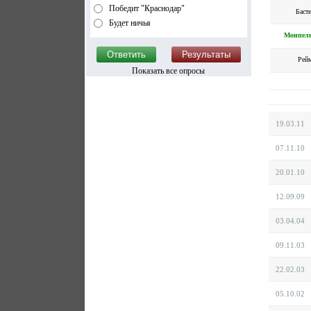
Победит "Краснодар"
Баст
Будет ничья
Монпел
Рей
Показать все опросы
19.03.11
07.11.10
20.01.10
12.09.09
03.04.04
09.11.03
22.02.03
05.10.02