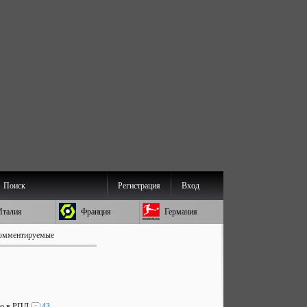
Поиск
Регистрация
Вход
Италия
Франция
Германия
омментируемые
во в РПЛ
43