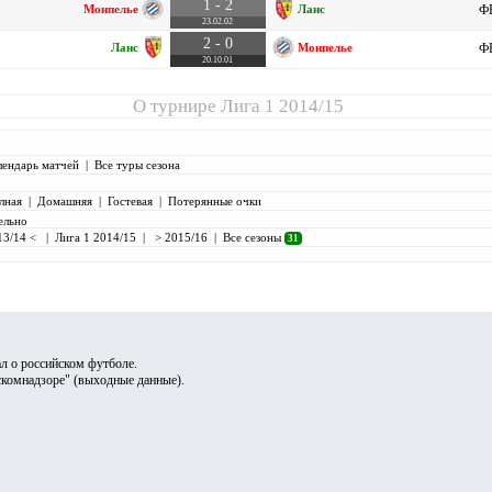
1 - 2
Монпелье
Ланс
ФР
23.02.02
2 - 0
Ланс
Монпелье
ФР
20.10.01
О турнире
Лига 1 2014/15
лендарь матчей
|
Все туры сезона
лная
|
Домашняя
|
Гостевая
|
Потерянные очки
ельно
13/14 <
|
Лига 1 2014/15
|
> 2015/16
|
Все сезоны
31
л о российском футболе.
скомнадзоре" (
выходные данные
).