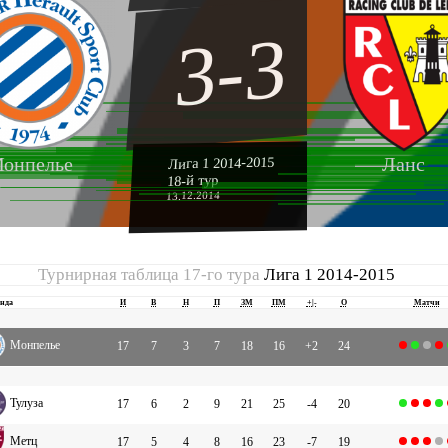
3-3
онпелье
Ланс
Лига 1 2014-2015
18-й тур
13.12.2014
Турнирная таблица 17-го тура
Лига 1 2014-2015
нда
И
В
Н
П
ЗМ
ПМ
+|-
О
Матчи
Монпелье
17
7
3
7
18
16
+2
24
Тулуза
17
6
2
9
21
25
-4
20
Метц
17
5
4
8
16
23
-7
19