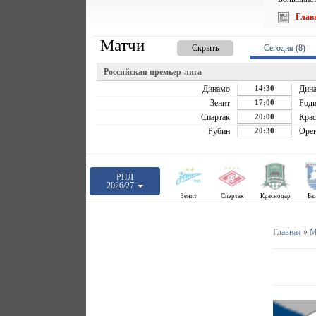
Глав
Матчи
Скрыть
Сегодня (8)
Российская премьер-лига
Динамо
14:30
Дин
Зенит
17:00
Роди
Спартак
20:00
Крас
Рубин
20:30
Орен
РПЛ
2026/27
Зенит
Спартак
Краснодар
Ба
Главная
»
М