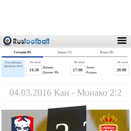
Сегодня (8)
Завтра (1)
Вчера (8)
Российская
Не начат
Не начат
Не начат
премьер-лига
Динамо
Зенит
14:30
17:00
20:00
Динамо Мх
Родина
04.03.2016 Кан - Монако 2:2