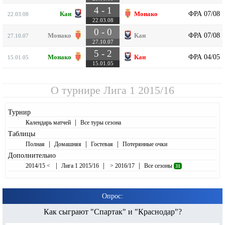
4 - 1
ФРА 07/08
Кан
Монако
22.03.08
22.03.08
0 - 0
ФРА 07/08
Монако
Кан
27.10.07
27.10.07
5 - 2
ФРА 04/05
Монако
Кан
15.01.05
15.01.05
О турнире
Лига 1 2015/16
Турнир
|
Календарь матчей
Все туры сезона
Таблицы
|
|
|
Полная
Домашняя
Гостевая
Потерянные очки
Дополнительно
|
|
|
2014/15 <
Лига 1 2015/16
> 2016/17
Все сезоны
31
Опрос:
Как сыграют "Спартак" и "Краснодар"?