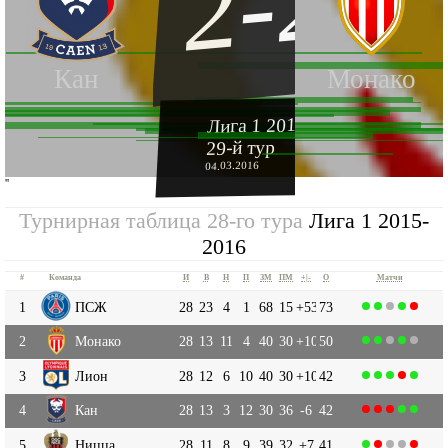
2-2
Кан
Монако
Лига 1 2015-2016
29-й тур
04.03.2016
''
Турнирная таблица 28-го тура
Лига 1 2015-
2016
#
Команда
И
В
Н
П
ЗМ
ПМ
+|-
О
Матчи
1
ПСЖ
28
23
4
1
68
15
+53
73
2
Монако
28
13
11
4
40
30
+10
50
3
Лион
28
12
6
10
40
30
+10
42
4
Кан
28
13
3
12
30
36
-6
42
5
Ницца
28
11
8
9
39
32
+7
41