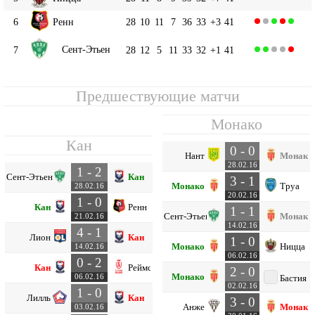
6
Ренн
28
10
11
7
36
33
+3
41
Сент-Этьен
7
28
12
5
11
33
32
+1
41
Предшествующие матчи
Монако
Кан
0 - 0
Нант
Монако
28.02.16
1 - 2
Сент-Этьен
Кан
3 - 1
Монако
Труа
28.02.16
20.02.16
1 - 0
Кан
Ренн
1 - 1
Сент-Этьен
Монако
21.02.16
14.02.16
4 - 1
Лион
Кан
1 - 0
Монако
Ницца
14.02.16
06.02.16
0 - 2
Кан
Реймс
2 - 0
Монако
06.02.16
Бастия
02.02.16
1 - 0
Лилль
Кан
3 - 0
Анже
Монако
03.02.16