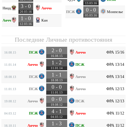
13.03.16
3 - 0
Ницца
Аяччо
0 - 0
ПСЖ
Монпелье
20.03.16
05.03.16
1 - 0
Аяччо
Кан
12.03.16
Последние Личные противостояния
2 - 0
ФРА 15/16
ПСЖ
Аяччо
16.08.15
16.08.15
1 - 2
ФРА 13/14
Аяччо
ПСЖ
11.01.14
11.01.14
1 - 1
ФРА 13/14
ПСЖ
Аяччо
18.08.13
18.08.13
0 - 0
ФРА 12/13
ПСЖ
Аяччо
11.01.13
11.01.13
0 - 0
ФРА 12/13
Аяччо
ПСЖ
19.08.12
19.08.12
4 - 1
ФРА 11/12
ПСЖ
Аяччо
04.03.12
04.03.12
1 - 3
ФРА 11/12
Аяччо
ПСЖ
16.10.11