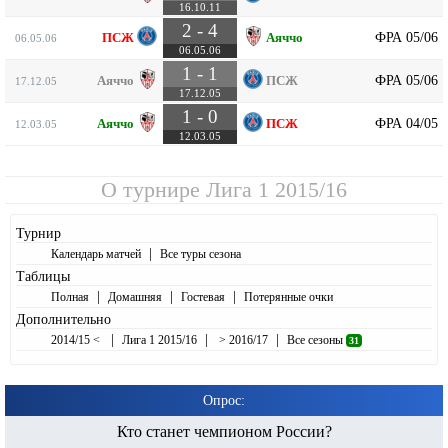
16.10.11
2 - 4
ФРА 05/06
ПСЖ
Аяччо
06.05.06
06.05.06
1 - 1
ФРА 05/06
Аяччо
ПСЖ
17.12.05
17.12.05
1 - 0
ФРА 04/05
Аяччо
ПСЖ
12.03.05
12.03.05
О турнире
Лига 1 2015/16
Турнир
|
Календарь матчей
Все туры сезона
Таблицы
|
|
|
Полная
Домашняя
Гостевая
Потерянные очки
Дополнительно
|
|
|
2014/15 <
Лига 1 2015/16
> 2016/17
Все сезоны
31
Опрос:
Кто станет чемпионом России?