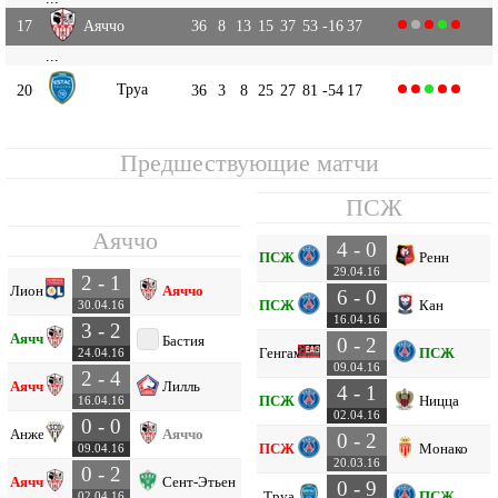
17
Аяччо
36
8
13
15
37
53
-16
37
...
Труа
20
36
3
8
25
27
81
-54
17
Предшествующие матчи
ПСЖ
Аяччо
4 - 0
ПСЖ
Ренн
29.04.16
2 - 1
Лион
Аяччо
6 - 0
ПСЖ
Кан
30.04.16
16.04.16
3 - 2
Аяччо
Бастия
0 - 2
Генгам
ПСЖ
24.04.16
09.04.16
2 - 4
Аяччо
Лилль
4 - 1
ПСЖ
Ницца
16.04.16
02.04.16
0 - 0
Анже
Аяччо
0 - 2
ПСЖ
Монако
09.04.16
20.03.16
0 - 2
Аяччо
Сент-Этьен
0 - 9
Труа
ПСЖ
02.04.16