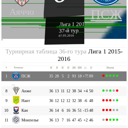
Аяччо
ПСЖ
Лига 1 2015-2016
37-й тур
07.05.2016
''
Турнирная таблица 36-го тура
Лига 1 2015-
2016
#
Команда
И
В
Н
П
ЗМ
ПМ
+|-
О
Матчи
1
ПСЖ
35
28
5
2
93
18
+75
89
...
8
Анже
36
13
11
12
38
34
+4
50
9
Нант
36
12
12
12
32
38
-6
48
10
Кан
36
14
6
16
36
51
-15
48
11
Монпелье
36
13
7
16
47
45
+2
46
...