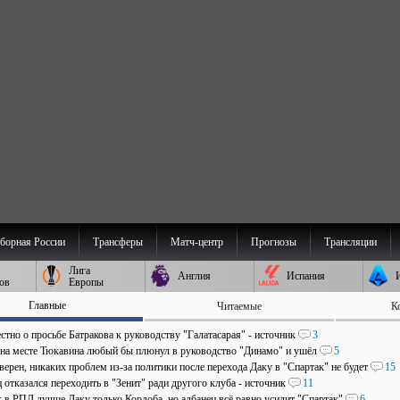
борная России
Трансферы
Матч-центр
Прогнозы
Трансляции
Лига
Англия
Испания
ов
Европы
Главные
Читаемые
К
стно о просьбе Батракова к руководству "Галатасарая" - источник
3
 на месте Тюкавина любый бы плюнул в руководство "Динамо" и ушёл
5
верен, никаких проблем из-за политики после перехода Даку в "Спартак" не будет
15
отказался переходить в "Зенит" ради другого клуба - источник
11
: в РПЛ лучше Даку только Кордоба, но албанец всё равно усилит "Спартак"
6