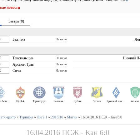
ные новости
Завтра (8)
0
Балтика
Ло
Не начат
0
Текстильщик
Нижний Н
Не начат
0
Арсенал Тула
Не начат
0
Сочи
Не начат
Динамо Махачкала
ЦСКА
Оренбург
Балтика
Рубин
Ростов
Крылья Советов
Ахмат
атч-центр
»
Турниры
»
Лига 1
»
2015/16
»
Матчи
» 16.04.2016 ПСЖ - Кан 6:0
16.04.2016 ПСЖ - Кан 6:0