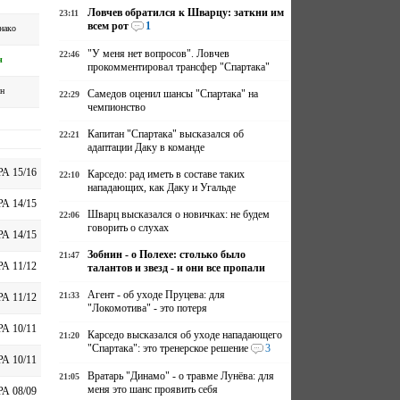
Ловчев обратился к Шварцу: заткни им
23:11
всем рот
1
нако
"У меня нет вопросов". Ловчев
22:46
н
прокомментировал трансфер "Спартака"
н
Самедов оценил шансы "Спартака" на
22:29
чемпионство
Капитан "Спартака" высказался об
22:21
адаптации Даку в команде
А 15/16
Карседо: рад иметь в составе таких
22:10
нападающих, как Даку и Угальде
А 14/15
Шварц высказался о новичках: не будем
22:06
говорить о слухах
А 14/15
Зобнин - о Полехе: столько было
21:47
А 11/12
талантов и звезд - и они все пропали
Агент - об уходе Пруцева: для
21:33
А 11/12
"Локомотива" - это потеря
А 10/11
Карседо высказался об уходе нападающего
21:20
"Спартака": это тренерское решение
3
А 10/11
Вратарь "Динамо" - о травме Лунёва: для
21:05
меня это шанс проявить себя
А 08/09