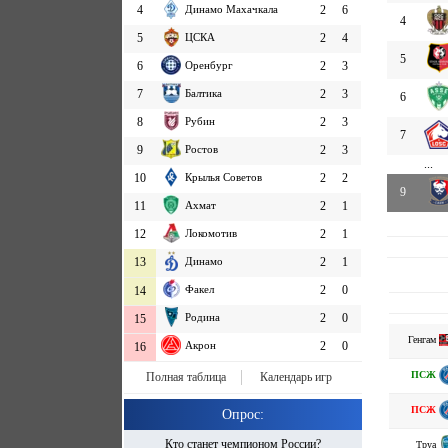
4
Динамо Махачкала
2
6
4
5
ЦСКА
2
4
5
6
Оренбург
2
3
7
Балтика
2
3
6
8
Рубин
2
3
7
9
Ростов
2
3
...
10
Крылья Советов
2
2
9
11
Ахмат
2
1
12
Локомотив
2
1
13
Динамо
2
1
Факел
2
0
14
Родина
2
0
15
Генгам
Акрон
2
0
16
ПСЖ
Полная таблица
Календарь игр
ПСЖ
Опрос:
Кто станет чемпионом России?
Труа