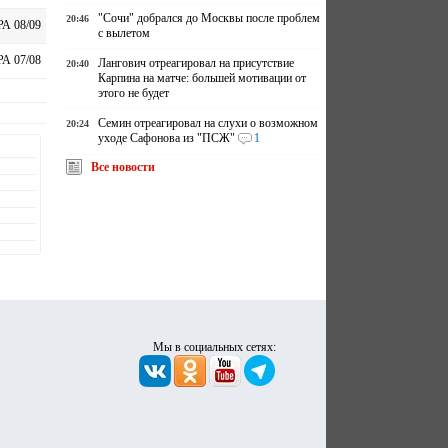
"Сочи" добрался до Москвы после проблем
20:46
А 08/09
с вылетом
А 07/08
Лангович отреагировал на присутствие
20:40
Карпина на матче: большей мотивации от
этого не будет
Семин отреагировал на слухи о возможном
20:24
уходе Сафонова из "ПСЖ"
1
Все новости
Мы в социальных сетях: