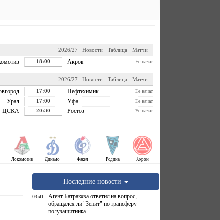
2026/27
Новости
Таблица
Матчи
комотив
18:00
Акрон
Не начат
2026/27
Новости
Таблица
Матчи
овгород
17:00
Нефтехимик
Не начат
Урал
17:00
Уфа
Не начат
ЦСКА
20:30
Ростов
Не начат
Локомотив
Динамо
Факел
Родина
Акрон
Последние новости
Агент Батракова ответил на вопрос,
03:41
обращался ли "Зенит" по трансферу
полузащитника