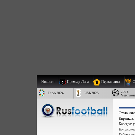
Новости
Премьер-Лига
Первая лига
С
Лига
Евро-2024
ЧМ-2026
Чемпион
Стало изве
Кирьяков:
Карседо: у
Колумбиец 
Губерниев