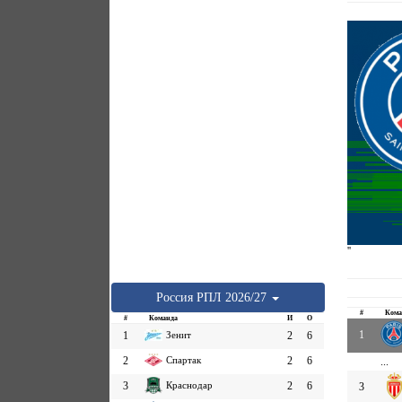
''
Россия
РПЛ
2026/27
#
Кома
#
Команда
И
О
1
1
Зенит
2
6
2
Спартак
2
6
...
3
Краснодар
2
6
3