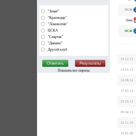
ПСЖ
"Зенит"
"Краснодар"
Лион
"Локомотив"
ЦСКА
ПСЖ
"Спартак"
"Динамо"
Другой клуб
19.12.15
14.02.15
Показать все опросы
24.09.14
17.03.12
29.10.11
09.04.11
20.11.10
31.01.09