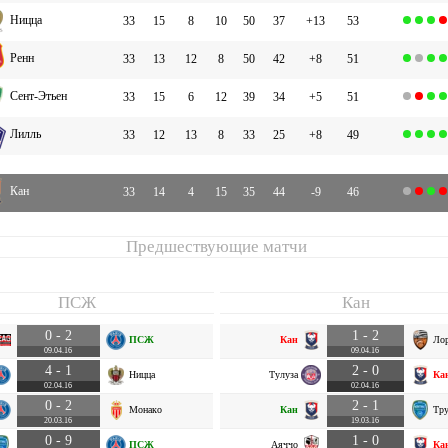
Ницца
33
15
8
10
50
37
+13
53
Ренн
33
13
12
8
50
42
+8
51
Сент-Этьен
33
15
6
12
39
34
+5
51
Лилль
33
12
13
8
33
25
+8
49
Кан
33
14
4
15
35
44
-9
46
Предшествующие матчи
ПСЖ
Кан
0 - 2
1 - 2
ПСЖ
Кан
Ло
09.04.16
09.04.16
4 - 1
2 - 0
Ницца
Тулуза
Ка
02.04.16
02.04.16
0 - 2
2 - 1
Монако
Кан
Тру
20.03.16
19.03.16
0 - 9
1 - 0
ПСЖ
Аяччо
Ка