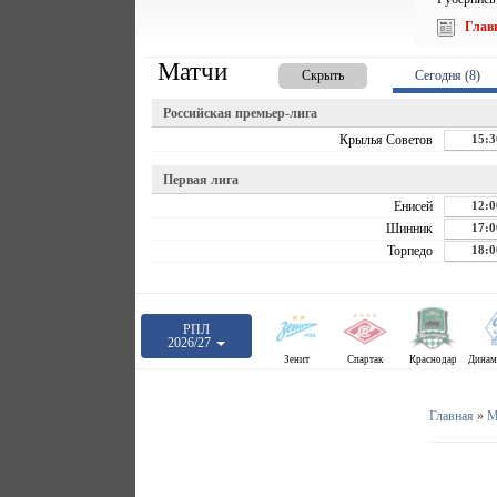
Глав
Матчи
Скрыть
Сегодня (8)
Российская премьер-лига
Крылья Советов
15:3
Первая лига
Енисей
12:0
Шинник
17:0
Торпедо
18:0
РПЛ
2026/27
Зенит
Спартак
Краснодар
Главная
»
М