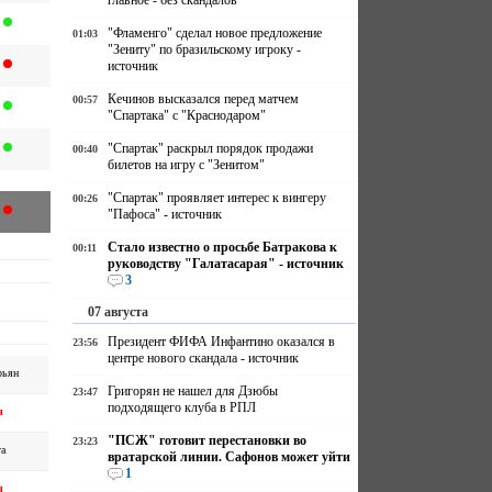
главное - без скандалов
"Фламенго" сделал новое предложение
01:03
"Зениту" по бразильскому игроку -
источник
Кечинов высказался перед матчем
00:57
"Спартака" с "Краснодаром"
"Спартак" раскрыл порядок продажи
00:40
билетов на игру с "Зенитом"
"Спартак" проявляет интерес к вингеру
00:26
"Пафоса" - источник
Стало известно о просьбе Батракова к
00:11
руководству "Галатасарая" - источник
3
07 августа
Президент ФИФА Инфантино оказался в
23:56
центре нового скандала - источник
рьян
Григорян не нашел для Дзюбы
23:47
подходящего клуба в РПЛ
н
"ПСЖ" готовит перестановки во
23:23
а
вратарской линии. Сафонов может уйти
1
н