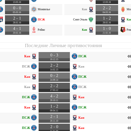
13.03.16
12.03.16
0 - 0
2 - 2
Монпелье
Кан
Мо
05.03.16
04.03.16
2 - 1
1 - 2
ПСЖ
Сент-Этьен
Ка
28.02.16
28.02.16
4 - 1
1 - 0
Реймс
Кан
Рен
20.02.16
21.02.16
Последние Личные противостояния
0 - 3
Кан
ПСЖ
ФР
19.12.15
2 - 2
ПСЖ
Кан
ФР
14.02.15
0 - 2
Кан
ПСЖ
ФР
24.09.14
2 - 2
Кан
ПСЖ
ФР
17.03.12
4 - 2
ПСЖ
Кан
ФР
29.10.11
1 - 2
Кан
ПСЖ
ФР
09.04.11
2 - 1
ПСЖ
Кан
ФР
20.11.10
2 - 0
ПСЖ
Кан
ФР