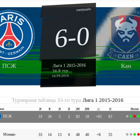
завершён
6-0
ПСЖ
Кан
Лига 1 2015-2016
34-й тур
16.04.2016
Турнирная таблица 33-го тура
Лига 1 2015-2016
нда
И
В
Н
П
ЗМ
ПМ
+|-
О
Матчи
ПСЖ
33
26
5
2
83
18
+65
83
Монако
33
14
13
6
48
40
+8
55