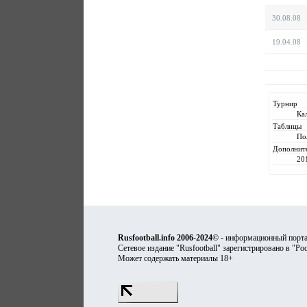
30.08.08
19.04.08
Турнир
Ка
Таблицы
По
Дополнит
20
Rusfootball.info 2006-2024©
- информационный порта
Сетевое издание "Rusfootball" зарегистрировано в "Ро
Может содержать материалы 18+