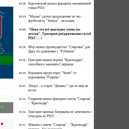
Березовский назвал фаворита чемпионской
03:30
гонки РПЛ
"Милан" сделал предложение по экс-
03:19
футболисту "Зенита" - источник
"Пока это всё выглядит очень по-
03:06
детски". Григорян раскритиковал клуб
РПЛ
1
Мор назвал преимущество "Спартака" для
02:50
Даку по сравнению с "Рубином"
Григорян назвал игрока "Краснодара",
02:36
способного заменить Сперцяна
Кержаков предостерег "Зенит" от
02:18
недооценки "Родины"
Лещук - о старте "Динамо": где-то нам не
02:05
везло
Гладилин назвал фаворита матча "Спартак"
01:52
- "Краснодар"
Григорян призвал Батракова не затягивать с
01:34
отъездом из РПЛ
Мамаев о матче "Спартак" - "Краснодар":
01:15