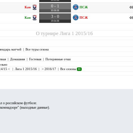
31.01.09
0 - 1
Кан
ПСЖ
ФР
30.08.08
3 - 0
Кан
ПСЖ
ФР
19.04.08
О турнире
Лига 1 2015/16
лендарь матчей
|
Все туры сезона
лная
|
Домашняя
|
Гостевая
|
Потерянные очки
ельно
14/15 <
|
Лига 1 2015/16
|
> 2016/17
|
Все сезоны
31
л о российском футболе.
скомнадзоре" (
выходные данные
).