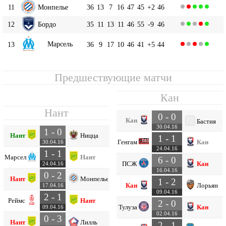
11
Монпелье
36
13
7
16
47
45
+2
46
12
Бордо
35
11
13
11
46
55
-9
46
Марсель
13
36
9
17
10
46
41
+5
44
Предшествующие матчи
Кан
Нант
0 - 0
Кан
Бастия
30.04.16
1 - 0
Нант
Ницца
1 - 1
Генгам
Кан
30.04.16
24.04.16
1 - 1
Марсель
Нант
6 - 0
ПСЖ
Кан
24.04.16
16.04.16
0 - 2
Нант
Монпелье
1 - 2
Кан
Лорьян
17.04.16
09.04.16
2 - 1
Реймс
Нант
2 - 0
Тулуза
Кан
09.04.16
02.04.16
0 - 3
Нант
Лилль
2 - 1