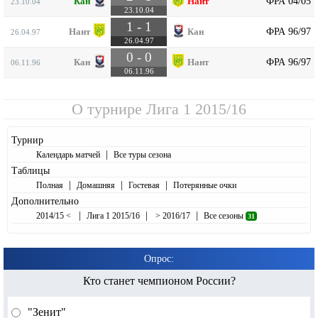
ФРА 04/05
Кан
Нант
23.10.04
23.10.04
1 - 1
ФРА 96/97
Нант
Кан
26.04.97
26.04.97
0 - 0
ФРА 96/97
Кан
Нант
06.11.96
06.11.96
О турнире
Лига 1 2015/16
Турнир
|
Календарь матчей
Все туры сезона
Таблицы
|
|
|
Полная
Домашняя
Гостевая
Потерянные очки
Дополнительно
|
|
|
2014/15 <
Лига 1 2015/16
> 2016/17
Все сезоны
31
Опрос:
Кто станет чемпионом России?
"Зенит"