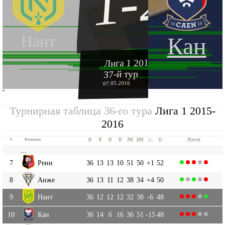
1-2
Нант
Кан
Лига 1 2015-2016
37-й тур
07.05.2016
''
Турнирная таблица 36-го тура
Лига 1 2015-
2016
#
Команда
И
В
Н
П
ЗМ
ПМ
+|-
О
Матчи
...
7
Ренн
36
13
13
10
51
50
+1
52
8
Анже
36
13
11
12
38
34
+4
50
9
Нант
36
12
12
12
32
38
-6
48
10
Кан
36
14
6
16
36
51
-15
48