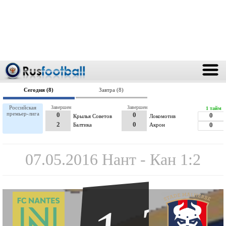
Сегодня (8)
Завтра (8)
Российская
Завершен
Завершен
1 тайм
премьер-лига
0
0
0
Крылья Советов
Локомотив
2
0
Балтика
Акрон
0
07.05.2016 Нант - Кан 1:2