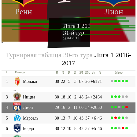
Ренн
Лион
Лига 1 2016-2017
31-й тур
02.04.2017
''
Турнирная таблица 30-го тура
Лига 1 2016-
2017
#
Команда
И
В
Н
П
ЗМ
ПМ
+|-
О
Матчи
1
Монако
30
22
5
3
87
26
+61
71
...
3
Ницца
30
18
10
2
48
24
+24
64
4
Лион
29
16
2
11
60
34
+26
50
5
Марсель
30
13
7
10
43
37
+6
46
6
Бордо
30
12
10
8
42
37
+5
46