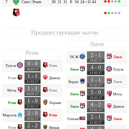
7
Сент-Этьен
30
11
11
8
34
24
+10
44
Ренн
8
30
9
12
9
28
33
-5
39
Предшествующие матчи
Лион
Ренн
2 - 1
ПСЖ
Лион
19.03.17
0 - 0
Тулуза
Ренн
4 - 0
Лион
Тулуза
18.03.17
12.03.17
1 - 1
Ренн
Дижон
1 - 1
Бордо
Лион
11.03.17
03.03.17
1 - 1
Метц
Ренн
5 - 0
Лион
Метц
04.03.17
26.02.17
1 - 0
Ренн
Лорьян
4 - 2
Лион
Дижон
25.02.17
19.02.17
2 - 0
Марсель
Ренн
2 - 1
Генгам
Лион
18.02.17
11.02.17
2 - 2
Ренн
Ницца