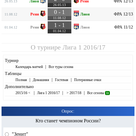
ФРА 12/13
Лион
Ренн
26.05.13
26.05.13
0 - 1
ФРА 12/13
Ренн
Лион
11.08.12
11.08.12
1 - 1
ФРА 11/12
Ренн
Лион
01.04.12
01.04.12
О турнире
Лига 1 2016/17
Турнир
|
Календарь матчей
Все туры сезона
Таблицы
|
|
|
Полная
Домашняя
Гостевая
Потерянные очки
Дополнительно
|
|
|
2015/16 <
Лига 1 2016/17
> 2017/18
Все сезоны
31
Опрос:
Кто станет чемпионом России?
"Зенит"