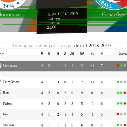
онпелье
Страсбург
Лига 1 2018-2019
5-й тур
15.09.2018
21:00
Турнирная таблица 4-го тура
Лига 1 2018-2019
нда
И
В
Н
П
ЗМ
ПМ
+|-
О
Матчи
Монпелье
4
2
1
1
4
3
+1
7
Сент-Этьен
4
1
3
0
3
2
+1
6
Ним
4
2
0
2
9
9
0
6
Реймс
4
2
0
2
3
5
-2
6
Кан
4
1
2
1
4
5
-1
5
Монако
4
1
1
2
6
6
0
4