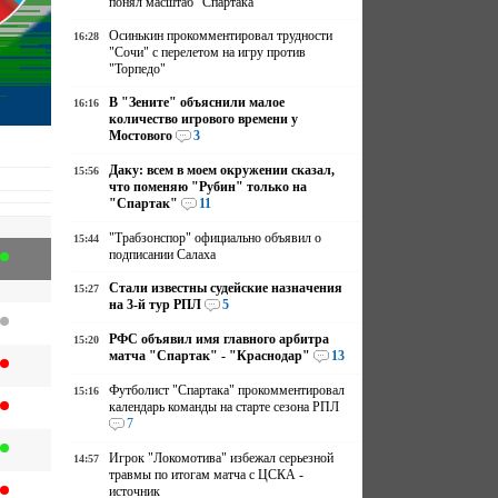
понял масштаб "Спартака"
Осинькин прокомментировал трудности
16:28
"Сочи" с перелетом на игру против
"Торпедо"
В "Зените" объяснили малое
16:16
количество игрового времени у
Мостового
3
Даку: всем в моем окружении сказал,
15:56
что поменяю "Рубин" только на
"Спартак"
11
"Трабзонспор" официально объявил о
15:44
подписании Салаха
Стали известны судейские назначения
15:27
на 3-й тур РПЛ
5
РФС объявил имя главного арбитра
15:20
матча "Спартак" - "Краснодар"
13
Футболист "Спартака" прокомментировал
15:16
календарь команды на старте сезона РПЛ
7
Игрок "Локомотива" избежал серьезной
14:57
травмы по итогам матча с ЦСКА -
источник