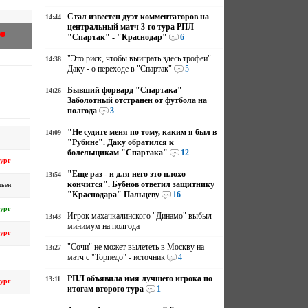
Стал известен дуэт комментаторов на
14:44
центральный матч 3-го тура РПЛ
"Спартак" - "Краснодар"
6
"Это риск, чтобы выиграть здесь трофеи".
14:38
Даку - о переходе в "Спартак"
5
Бывший форвард "Спартака"
14:26
Заболотный отстранен от футбола на
полгода
3
"Не судите меня по тому, каким я был в
14:09
"Рубине". Даку обратился к
болельщикам "Спартака"
12
ург
"Еще раз - и для него это плохо
13:54
кончится". Бубнов ответил защитнику
тьен
"Краснодара" Пальцеву
16
ург
Игрок махачкалинского "Динамо" выбыл
13:43
минимум на полгода
ург
"Сочи" не может вылететь в Москву на
13:27
матч с "Торпедо" - источник
4
РПЛ объявила имя лучшего игрока по
13:11
ург
итогам второго тура
1