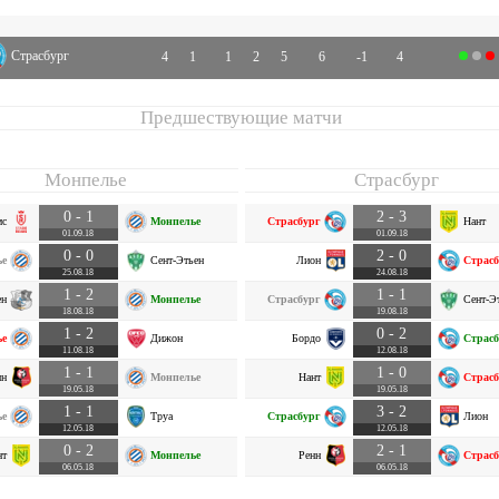
Страсбург
4
1
1
2
5
6
-1
4
Предшествующие матчи
Монпелье
Страсбург
0 - 1
2 - 3
мс
Монпелье
Страсбург
Нант
01.09.18
01.09.18
0 - 0
2 - 0
ье
Сент-Этьен
Лион
Страсб
25.08.18
24.08.18
1 - 2
1 - 1
ен
Монпелье
Страсбург
Сент-Э
18.08.18
19.08.18
1 - 2
0 - 2
ье
Дижон
Бордо
Страсб
11.08.18
12.08.18
1 - 1
1 - 0
нн
Монпелье
Нант
Страсб
19.05.18
19.05.18
1 - 1
3 - 2
ье
Труа
Страсбург
Лион
12.05.18
12.05.18
0 - 2
2 - 1
нт
Монпелье
Ренн
Страсб
06.05.18
06.05.18