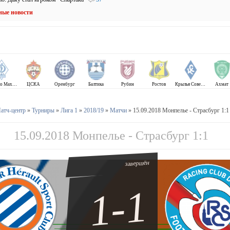
ные новости
Динамо Махачкала
ЦСКА
Оренбург
Балтика
Рубин
Ростов
Крылья Советов
Ахмат
атч-центр
»
Турниры
»
Лига 1
»
2018/19
»
Матчи
» 15.09.2018 Монпелье - Страсбург 1:1
15.09.2018 Монпелье - Страсбург 1:1
завершён
1-1