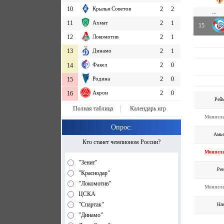
10
Крылья Советов
2
2
...
11
Ахмат
2
1
15
12
Локомотив
2
1
13
Динамо
2
1
Факел
2
0
14
Родина
2
0
15
Акрон
2
0
16
Рей
Полная таблица
Календарь игр
Монпел
Опрос:
Амь
Кто станет чемпионом России?
Монпел
"Зенит"
Ре
"Краснодар"
"Локомотив"
Монпел
ЦСКА
"Спартак"
На
"Динамо"