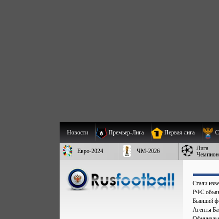
Новости
Премьер-Лига
Первая лига
С
Лига
Евро-2024
ЧМ-2026
Чемпион
Стали изве
РФС объяв
Бывший фо
Агенты Бат
Официальн