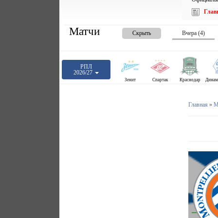
Глав
Матчи
Скрыть
Вчера (4)
РПЛ
2026/27
Зенит
Спартак
Краснодар
Главная
»
М