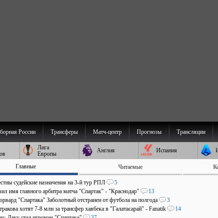
борная России
Трансферы
Матч-центр
Прогнозы
Трансляции
Лига
Англия
Испания
ов
Европы
Главные
Читаемые
К
стны судейские назначения на 3-й тур РПЛ
5
ил имя главного арбитра матча "Спартак" - "Краснодар"
13
рвард "Спартака" Заболотный отстранен от футбола на полгода
3
ракова хотят 7-8 млн за трансфер хавбека в "Галатасарай" - Fanatik
14
о: Даку стал игроком "Спартака"
37