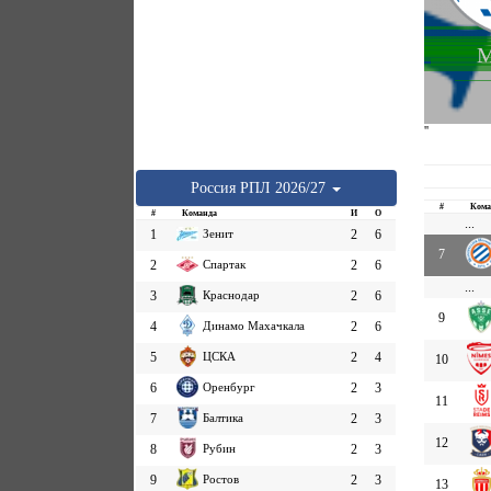
М
''
Россия
РПЛ
2026/27
#
Кома
#
Команда
И
О
...
1
Зенит
2
6
7
2
Спартак
2
6
...
3
Краснодар
2
6
9
4
Динамо Махачкала
2
6
5
ЦСКА
2
4
10
6
Оренбург
2
3
11
7
Балтика
2
3
12
8
Рубин
2
3
9
Ростов
2
3
13