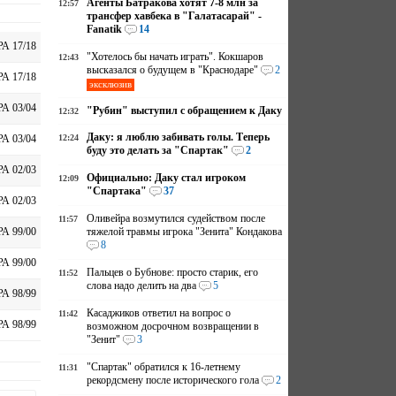
Агенты Батракова хотят 7-8 млн за
12:57
трансфер хавбека в "Галатасарай" -
Fanatik
14
А 17/18
"Хотелось бы начать играть". Кокшаров
12:43
высказался о будущем в "Краснодаре"
2
А 17/18
эксклюзив
А 03/04
"Рубин" выступил с обращением к Даку
12:32
Даку: я люблю забивать голы. Теперь
12:24
А 03/04
буду это делать за "Спартак"
2
А 02/03
Официально: Даку стал игроком
12:09
"Спартака"
37
А 02/03
Оливейра возмутился судейством после
11:57
тяжелой травмы игрока "Зенита" Кондакова
А 99/00
8
А 99/00
Пальцев о Бубнове: просто старик, его
11:52
слова надо делить на два
5
А 98/99
Касаджиков ответил на вопрос о
11:42
А 98/99
возможном досрочном возвращении в
"Зенит"
3
"Спартак" обратился к 16-летнему
11:31
рекордсмену после исторического гола
2