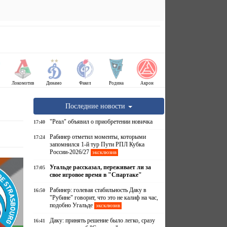
Локомотив
Динамо
Факел
Родина
Акрон
Последние новости
"Реал" объявил о приобретении новичка
17:40
Рабинер отметил моменты, которыми
17:24
запомнился 1-й тур Пути РПЛ Кубка
России-2026/27
эксклюзив
Угальде рассказал, переживает ли за
17:05
свое игровое время в "Спартаке"
Рабинер: голевая стабильность Даку в
16:50
"Рубине" говорит, что это не калиф на час,
подобно Угальде
эксклюзив
Даку: принять решение было легко, сразу
16:41