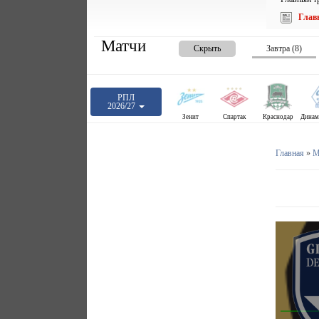
Глав
Матчи
Скрыть
Завтра (8)
РПЛ
2026/27
Зенит
Спартак
Краснодар
Главная
»
М