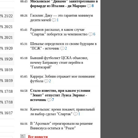
Московское "Динамо" заинтересовано в
08:43
форварде из Италии - ди Марцио
8
Гасилин: Даку — это гарантия минимум
08:26
А 21/22
десяти мячей
1
А 20/21
Радимов рассказал, в каком случае
05:41
"Спартак" поборется за чемпионство
6
А 20/21
Шевалье определился со своим будущим в
05:31
"ПСЖ" - источник
2
А 19/20
Бывший футболист ЦСКА объяснил,
05:18
А 19/20
почему Батракову стоит перейти в
"Галатасарай"
А 18/19
Каррера: Зобнин отражает мое понимание
05:05
А 18/19
футбола
2
Стало известно, при каком условии
04:58
А 17/18
"Зенит" отпустит Луиса Энрике -
источник
7
А 17/18
Канчельскис: время покажет, правильный
04:34
А 16/17
ли выбор сделал "Спартак"
1
В "Арсенале" отреагировали на решение
04:16
Винисиуса остаться в "Реале"
Все новости