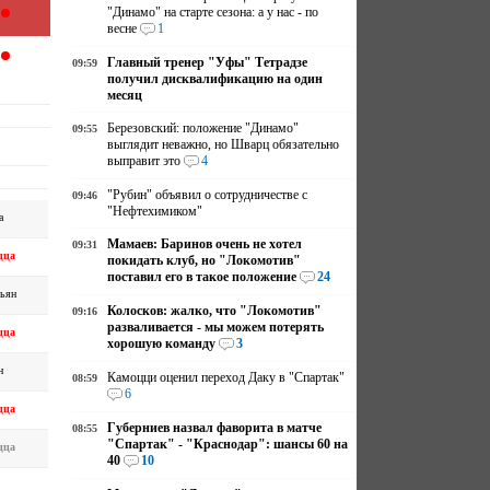
"Динамо" на старте сезона: а у нас - по
весне
1
Главный тренер "Уфы" Тетрадзе
09:59
получил дисквалификацию на один
месяц
Березовский: положение "Динамо"
09:55
выглядит неважно, но Шварц обязательно
выправит это
4
"Рубин" объявил о сотрудничестве с
09:46
"Нефтехимиком"
а
Мамаев: Баринов очень не хотел
09:31
цца
покидать клуб, но "Локомотив"
поставил его в такое положение
24
ьян
Колосков: жалко, что "Локомотив"
09:16
разваливается - мы можем потерять
цца
хорошую команду
3
н
Камоцци оценил переход Даку в "Спартак"
08:59
6
цца
Губерниев назвал фаворита в матче
08:55
"Спартак" - "Краснодар": шансы 60 на
цца
40
10