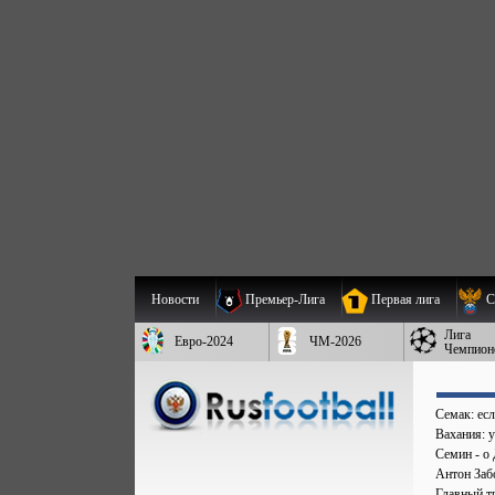
Новости
Премьер-Лига
Первая лига
С
Лига
Евро-2024
ЧМ-2026
Чемпион
Семак: есл
Вахания: 
Семин - о 
Антон Заб
Главный т