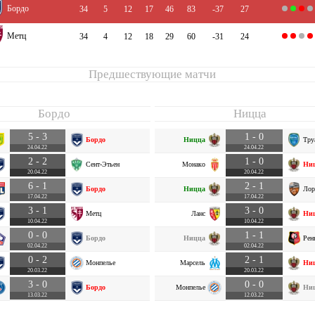
Бордо
34
5
12
17
46
83
-37
27
Метц
34
4
12
18
29
60
-31
24
Предшествующие матчи
Бордо
Ницца
5 - 3
1 - 0
Бордо
Ницца
Тру
24.04.22
24.04.22
2 - 2
1 - 0
Сент-Этьен
Монако
Ни
20.04.22
20.04.22
6 - 1
2 - 1
Бордо
Ницца
Лор
17.04.22
17.04.22
3 - 1
3 - 0
Метц
Ланс
Ни
10.04.22
10.04.22
0 - 0
1 - 1
Бордо
Ницца
Рен
02.04.22
02.04.22
0 - 2
2 - 1
Монпелье
Марсель
Ни
20.03.22
20.03.22
3 - 0
0 - 0
Бордо
Монпелье
Ни
13.03.22
12.03.22