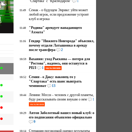
"Спартака" с "Краснодаром"
1
Семак - о будущем Энрике: уйти может
11:49
а
любой игрок, если предложение устроит
клуб и игрока
"Родина" арендует нападающего
11:40
"Ахмата"
Гендир "Нижнего Новгорода" объяснил,
11:16
почему отдали Латышонка в аренду
после трансфера
2
Вахания: уход Рыскина — потеря для
10:59
"Ростова", надеюсь, они останутся в
РПЛ
1
эксклюзив
Семин - о Даку: наконец-то у
10:52
"Спартака" есть шанс выиграть
чемпионат
13
Ленини: Месси – человек с другой планеты,
10:44
буду рассказывать своим внукам о нем
1
эксклюзив
Антон Заболотный нашел новый клуб: о
10:29
его подписании объявлено официально
9
Степашин поговоркой оценил результаты
10:14