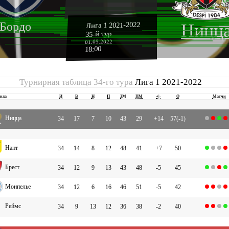
Бордо
Лига 1 2021-2022
Ницц
35-й тур
01.05.2022
18:00
Турнирная таблица 34-го тура
Лига 1 2021-2022
нда
И
В
Н
П
ЗМ
ПМ
+|-
О
Матчи
Ницца
34
17
7
10
43
29
+14
57(-1)
Нант
34
14
8
12
48
41
+7
50
Брест
34
12
9
13
43
48
-5
45
Монпелье
34
12
6
16
46
51
-5
42
Реймс
34
9
13
12
36
38
-2
40