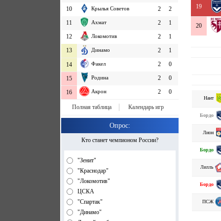
19
10
Крылья Советов
2
2
11
Ахмат
2
1
20
12
Локомотив
2
1
13
Динамо
2
1
Факел
2
0
14
Родина
2
0
15
Акрон
2
0
16
Нант
Полная таблица
Календарь игр
Бордо
Опрос:
Лион
Кто станет чемпионом России?
Бордо
"Зенит"
Лилль
"Краснодар"
"Локомотив"
Бордо
ЦСКА
"Спартак"
ПСЖ
"Динамо"