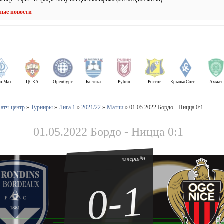
ные новости
Динамо Махачкала
ЦСКА
Оренбург
Балтика
Рубин
Ростов
Крылья Советов
Ахмат
атч-центр
»
Турниры
»
Лига 1
»
2021/22
»
Матчи
» 01.05.2022 Бордо - Ницца 0:1
01.05.2022 Бордо - Ницца 0:1
завершён
0-1