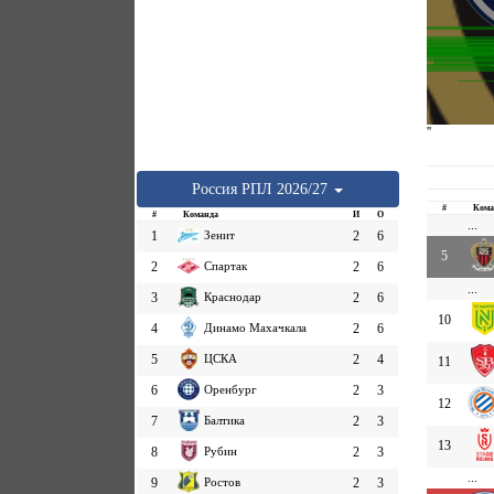
''
Россия
РПЛ
2026/27
#
Кома
#
Команда
И
О
...
1
Зенит
2
6
5
2
Спартак
2
6
...
3
Краснодар
2
6
10
4
Динамо Махачкала
2
6
5
ЦСКА
2
4
11
6
Оренбург
2
3
12
7
Балтика
2
3
13
8
Рубин
2
3
...
9
Ростов
2
3