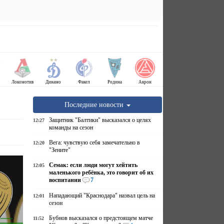
Локомотив
Динамо
Факел
Родина
Акрон
Последние новости
Защитник "Балтики" высказался о целях
12:27
команды на сезон
Вега: чувствую себя замечательно в
12:20
"Зените"
Семак: если люди могут хейтить
12:05
маленького ребёнка, это говорит об их
воспитании
7
Нападающий "Краснодара" назвал цель на
12:01
сезон
Бубнов высказался о предстоящем матче
11:52