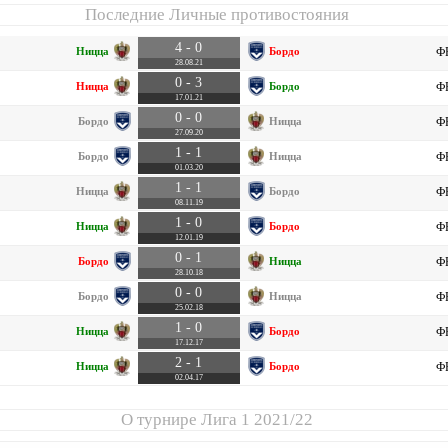
Последние Личные противостояния
4 - 0
Ницца
Бордо
ФР
28.08.21
0 - 3
Ницца
Бордо
ФР
17.01.21
0 - 0
Бордо
Ницца
ФР
27.09.20
1 - 1
Бордо
Ницца
ФР
01.03.20
1 - 1
Ницца
Бордо
ФР
08.11.19
1 - 0
Ницца
Бордо
ФР
12.01.19
0 - 1
Бордо
Ницца
ФР
28.10.18
0 - 0
Бордо
Ницца
ФР
25.02.18
1 - 0
Ницца
Бордо
ФР
17.12.17
2 - 1
Ницца
Бордо
ФР
02.04.17
О турнире
Лига 1 2021/22