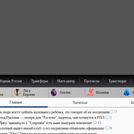
борная России
Трансферы
Матч-центр
Прогнозы
Трансляции
Лига
Англия
Испания
ов
Европы
Главные
Читаемые
К
и люди могут хейтить маленького ребёнка, это говорит об их воспитании
7
уход Рыскина — потеря для "Ростова", надеюсь, они останутся в РПЛ
1
Даку: наконец-то у "Спартака" есть шанс выиграть чемпионат
13
олотный нашел новый клуб: о его подписании объявлено официально
9
ренер "Уфы" Тетрадзе получил дисквалификацию на один месяц