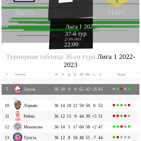
Лилль
Нант
Лига 1 2022-2023
37-й тур
27.05.2023
22:00
''
Турнирная таблица 36-го тура
Лига 1 2022-
2023
#
Команда
И
В
Н
П
ЗМ
ПМ
+|-
О
Матчи
...
5
Лилль
36
18
9
9
62
42
+20
63
...
10
Лорьян
36
14
10
12
50
50
0
52
11
Реймс
36
12
15
9
44
39
+5
51
12
Монпелье
36
14
5
17
60
58
+2
47
13
Тулуза
36
12
8
16
48
55
-7
44