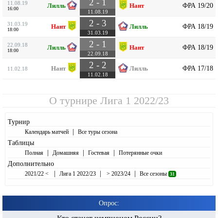
2 - 1
11.08.19
ФРА 19/20
Лилль
Нант
16:00
11.08.19
2 - 3
31.03.19
ФРА 18/19
Нант
Лилль
18:00
31.03.19
2 - 1
22.09.18
ФРА 18/19
Лилль
Нант
18:00
22.09.18
2 - 2
ФРА 17/18
Нант
Лилль
11.02.18
11.02.18
О турнире
Лига 1 2022/23
Турнир
|
Календарь матчей
Все туры сезона
Таблицы
|
|
|
Полная
Домашняя
Гостевая
Потерянные очки
Дополнительно
|
|
|
2021/22 <
Лига 1 2022/23
> 2023/24
Все сезоны
31
Опрос: