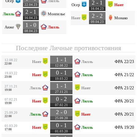
Осер
Лилль
2 - 1
Осер
Нант
22.04.23
16.04.23
2 - 1
Лилль
Монпелье
2 - 2
Нант
Монако
16.04.23
09.04.23
1 - 0
Анже
Лилль
08.04.23
Последние Личные противостояния
1 - 1
12.08.22
ФРА 22/23
Нант
Лилль
22:00
12.08.22
0 - 1
19.03.22
ФРА 21/22
Нант
Лилль
23:00
19.03.22
1 - 1
27.11.21
ФРА 21/22
Лилль
Нант
19:00
27.11.21
0 - 2
07.02.21
ФРА 20/21
Нант
Лилль
19:00
07.02.21
2 - 0
25.09.20
ФРА 20/21
Лилль
Нант
22:00
25.09.20
0 - 1
01.03.20
ФРА 19/20
Нант
Лилль
17:00
01.03.20