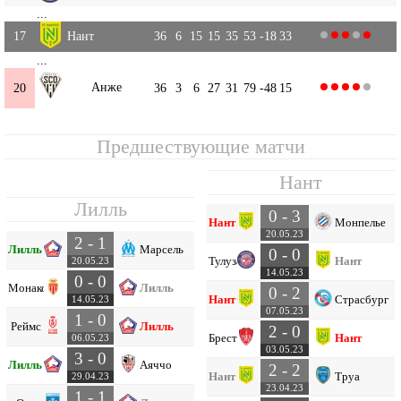
...
17
Нант
36
6
15
15
35
53
-18
33
...
Анже
20
36
3
6
27
31
79
-48
15
Предшествующие матчи
Нант
Лилль
0 - 3
Нант
Монпелье
20.05.23
2 - 1
Лилль
Марсель
0 - 0
Тулуза
Нант
20.05.23
14.05.23
0 - 0
Монако
Лилль
0 - 2
Нант
Страсбург
14.05.23
07.05.23
1 - 0
Реймс
Лилль
2 - 0
Брест
Нант
06.05.23
03.05.23
3 - 0
Лилль
Аяччо
2 - 2
Нант
Труа
29.04.23
23.04.23
1 - 1