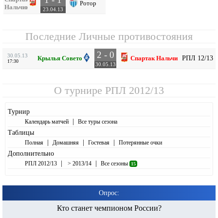
Ротор
Нальчик
23.04.13
Последние Личные противостояния
2 - 0
30.05.13
РПЛ 12/13
Крылья Советов
Спартак Нальчик
17:30
30.05.13
О турнире
РПЛ 2012/13
Турнир
|
Календарь матчей
Все туры сезона
Таблицы
|
|
|
Полная
Домашняя
Гостевая
Потерянные очки
Дополнительно
|
|
РПЛ 2012/13
> 2013/14
Все сезоны
15
Опрос:
Кто станет чемпионом России?