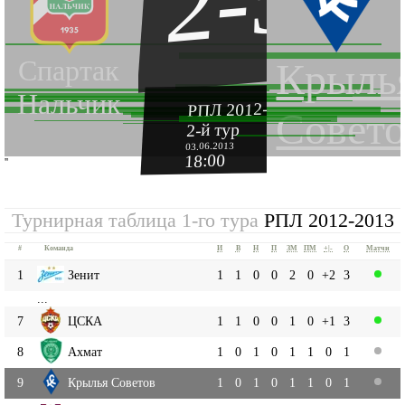
2-5
Спартак
Крыль
Нальчик
РПЛ 2012-2013
Совет
2-й тур
03.06.2013
18:00
''
Турнирная таблица 1-го тура
РПЛ 2012-2013
#
Команда
И
В
Н
П
ЗМ
ПМ
+|-
О
Матчи
1
Зенит
1
1
0
0
2
0
+2
3
...
7
ЦСКА
1
1
0
0
1
0
+1
3
8
Ахмат
1
0
1
0
1
1
0
1
9
Крылья Советов
1
0
1
0
1
1
0
1