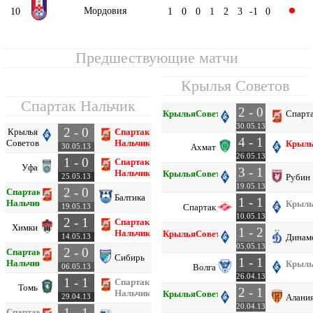
Мордовия
10
1
0
0
1
2
3
-1
0
Предшествующие матчи
Крылья Советов
Спартак Нальчик
2 - 0
Крылья
Советов
Спарт
30.05.13
2 - 0
Крылья
Спартак
4 - 1
Советов
Нальчик
Крыл
Ахмат
30.05.13
26.05.13
1 - 0
Спартак
Уфа
3 - 1
Нальчик
Крылья
Советов
Рубин
25.05.13
19.05.13
2 - 0
Спартак
Балтика
1 - 1
Нальчик
Крыл
Спартак
19.05.13
10.05.13
2 - 1
Спартак
Химки
1 - 2
Нальчик
Крылья
Советов
Динам
14.05.13
05.05.13
2 - 0
Спартак
Сибирь
1 - 1
Нальчик
Крыл
Волга
06.05.13
26.04.13
1 - 1
Спартак
Томь
2 - 1
Нальчик
Крылья
Советов
Алани
29.04.13
20.04.13
1 - 1
Спартак