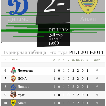
2-1
Динамо
Анжи
РПЛ 2013-2014
2-й тур
19.07.2013
19:00
''
Турнирная таблица 1-го тура
РПЛ 2013-2014
#
Команда
И
В
Н
П
ЗМ
ПМ
+|-
О
Матчи
...
6
Локомотив
1
0
1
0
2
2
0
1
7
ЦСКА
1
0
1
0
2
2
0
1
8
Динамо
1
0
1
0
2
2
0
1
9
Урал
1
0
1
0
2
2
0
1
10
Анжи
1
0
1
0
2
2
0
1