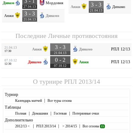
3 - 1
Динамо
Мордовия
3 - 3
Анжи
Динамо
27.04.13
21.04.13
3 - 3
Анжи
Динамо
21.04.13
Последние Личные противостояния
3 - 3
21.04.13
РПЛ 12/13
Анжи
Динамо
17:30
21.04.13
0 - 2
07.10.12
РПЛ 12/13
Динамо
Анжи
12:30
07.10.12
О турнире
РПЛ 2013/14
Турнир
|
Календарь матчей
Все туры сезона
Таблицы
|
|
|
Полная
Домашняя
Гостевая
Потерянные очки
Дополнительно
|
|
|
2012/13 <
РПЛ 2013/14
> 2014/15
Все сезоны
15