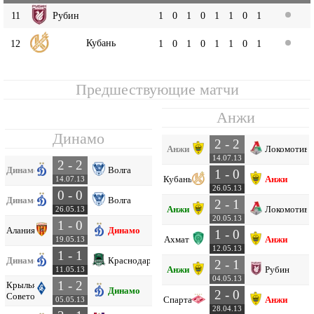
11
Рубин
1
0
1
0
1
1
0
1
Кубань
12
1
0
1
0
1
1
0
1
Предшествующие матчи
Анжи
Динамо
2 - 2
Анжи
Локомотив
14.07.13
2 - 2
Динамо
Волга
1 - 0
Кубань
Анжи
14.07.13
26.05.13
0 - 0
Динамо
Волга
2 - 1
Анжи
Локомотив
26.05.13
20.05.13
1 - 0
Алания
Динамо
1 - 0
Ахмат
Анжи
19.05.13
12.05.13
1 - 1
Динамо
Краснодар
2 - 1
Анжи
Рубин
11.05.13
04.05.13
1 - 2
Крылья
Динамо
2 - 0
Советов
Спартак
Анжи
05.05.13
28.04.13