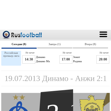
Сегодня (8)
Завтра (1)
Вчера (8)
Российская
Не начат
Не начат
Не начат
премьер-лига
Динамо
Зенит
14:30
17:00
20:00
Динамо Мх
Родина
19.07.2013 Динамо - Анжи 2:1