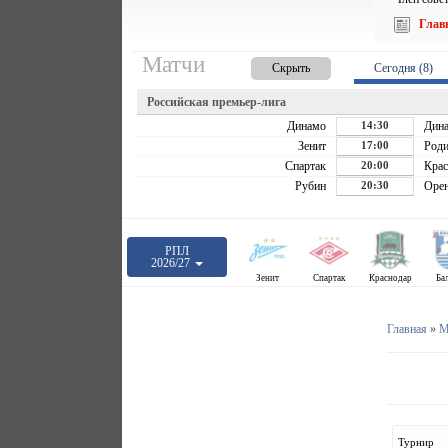
Глав
Матчи
Скрыть
Сегодня (8)
Российская премьер-лига
Динамо
14:30
Дин
Зенит
17:00
Роди
Спартак
20:00
Крас
Рубин
20:30
Орен
РПЛ
2026/27
Зенит
Спартак
Краснодар
Ба
Главная
»
М
Турнир