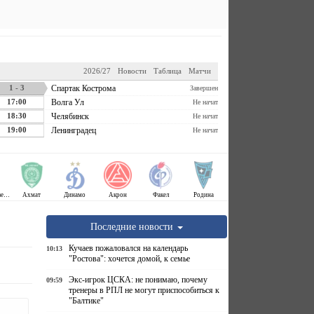
2026/27
Новости
Таблица
Матчи
1 - 3
Спартак Кострома
Завершен
17:00
Волга Ул
Не начат
18:30
Челябинск
Не начат
19:00
Ленинградец
Не начат
Крылья Советов
Ахмат
Динамо
Акрон
Факел
Родина
Последние новости
Кучаев пожаловался на календарь
10:13
"Ростова": хочется домой, к семье
Экс-игрок ЦСКА: не понимаю, почему
09:59
тренеры в РПЛ не могут приспособиться к
"Балтике"