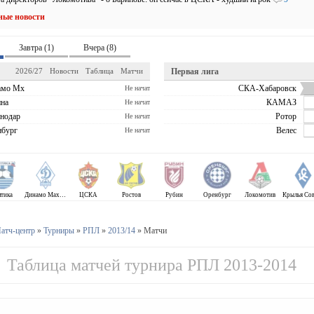
ные новости
Завтра (1)
Вчера (8)
2026/27
Новости
Таблица
Матчи
Первая лига
амо Мх
СКА-Хабаровск
Не начат
на
КАМАЗ
Не начат
нодар
Ротор
Не начат
бург
Велес
Не начат
лтика
Динамо Махачкала
ЦСКА
Ростов
Рубин
Оренбург
Локомотив
атч-центр
»
Турниры
»
РПЛ
»
2013/14
» Матчи
Таблица матчей турнира РПЛ 2013-2014