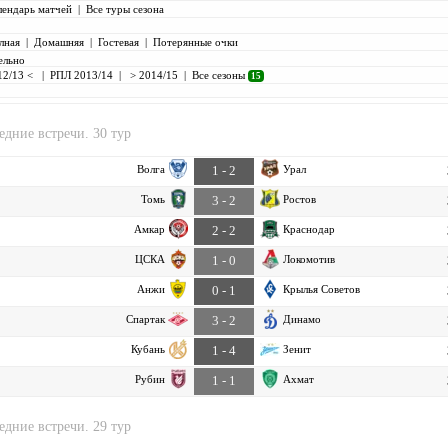
лендарь матчей
|
Все туры сезона
лная
|
Домашняя
|
Гостевая
|
Потерянные очки
ельно
12/13 <
|
РПЛ 2013/14
|
> 2014/15
|
Все сезоны
15
едние встречи. 30 тур
Волга
Урал
1 - 2
Томь
Ростов
3 - 2
Амкар
Краснодар
2 - 2
ЦСКА
Локомотив
1 - 0
Анжи
Крылья Советов
0 - 1
Спартак
Динамо
3 - 2
Кубань
Зенит
1 - 4
Рубин
Ахмат
1 - 1
едние встречи. 29 тур