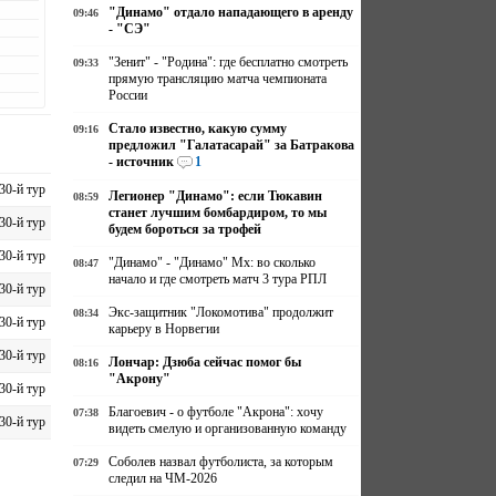
"Динамо" отдало нападающего в аренду
09:46
- "СЭ"
"Зенит" - "Родина": где бесплатно смотреть
09:33
прямую трансляцию матча чемпионата
России
Стало известно, какую сумму
09:16
предложил "Галатасарай" за Батракова
- источник
1
30-й тур
Легионер "Динамо": если Тюкавин
08:59
станет лучшим бомбардиром, то мы
30-й тур
будем бороться за трофей
30-й тур
"Динамо" - "Динамо" Мх: во сколько
08:47
начало и где смотреть матч 3 тура РПЛ
30-й тур
Экс-защитник "Локомотива" продолжит
08:34
30-й тур
карьеру в Норвегии
30-й тур
Лончар: Дзюба сейчас помог бы
08:16
"Акрону"
30-й тур
Благоевич - о футболе "Акрона": хочу
07:38
30-й тур
видеть смелую и организованную команду
Соболев назвал футболиста, за которым
07:29
следил на ЧМ-2026