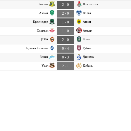
Ростов
Локомотив
2 - 0
Ахмат
Волга
2 - 0
Краснодар
Анжи
1 - 0
Спартак
Амкар
1 - 0
ЦСКА
Томь
2 - 0
Крылья Советов
Рубин
0 - 4
Зенит
Динамо
0 - 3
Урал
Кубань
2 - 1