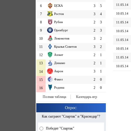
11.05.14
6
ЦСКА
3
5
10.05.14
7
Ростов
3
4
8
Рубин
2
3
11.05.14
9
Оренбург
2
3
10.05.14
10
Локомотив
3
2
11.05.14
11
Крылья Советов
3
2
10.05.14
12
Ахмат
2
1
11.05.14
13
Динамо
2
1
10.05.14
Акрон
3
1
14
Факел
2
0
15
Родина
2
0
16
Полная таблица
Календарь игр
Опрос:
Как сыграют "Спартак" и "Краснодар"?
Победит "Спартак"