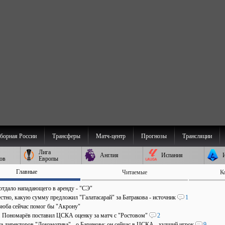
борная России
Трансферы
Матч-центр
Прогнозы
Трансляции
Лига
Англия
Испания
ов
Европы
Главные
Читаемые
К
отдало нападающего в аренду - "СЭ"
стно, какую сумму предложил "Галатасарай" за Батракова - источник
1
зюба сейчас помог бы "Акрону"
". Пономарёв поставил ЦСКА оценку за матч с "Ростовом"
2
та директоров "Локомотива" - о Баринове: он сейчас в ЦСКА - худший игрок
9