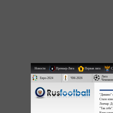
Новости
Премьер-Лига
Первая лига
С
Лига
Евро-2024
ЧМ-2026
Чемпион
"Динамо" 
Стало изве
Лончар: Д
"Так себе
Член сове