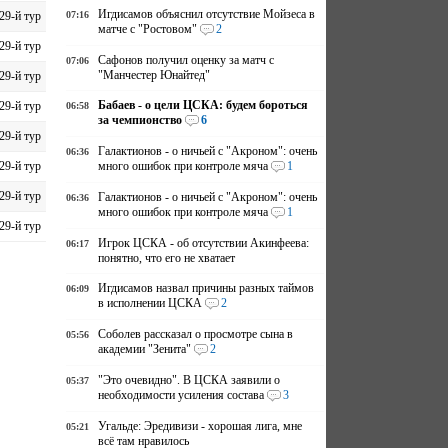
Игдисамов объяснил отсутствие Мойзеса в
29-й тур
07:16
матче с "Ростовом"
2
29-й тур
Сафонов получил оценку за матч с
07:06
"Манчестер Юнайтед"
29-й тур
Бабаев - о цели ЦСКА: будем бороться
29-й тур
06:58
за чемпионство
6
29-й тур
Галактионов - о ничьей с "Акроном": очень
06:36
29-й тур
много ошибок при контроле мяча
1
29-й тур
Галактионов - о ничьей с "Акроном": очень
06:36
много ошибок при контроле мяча
1
29-й тур
Игрок ЦСКА - об отсутствии Акинфеева:
06:17
понятно, что его не хватает
Игдисамов назвал причины разных таймов
06:09
в исполнении ЦСКА
2
Соболев рассказал о просмотре сына в
05:56
академии "Зенита"
2
"Это очевидно". В ЦСКА заявили о
05:37
необходимости усиления состава
3
Угальде: Эредивизи - хорошая лига, мне
05:21
всё там нравилось