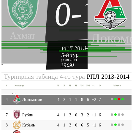
0-1
Ахмат
Локом
РПЛ 2013-2014
5-й тур
17.08.2013
19:30
''
Турнирная таблица 4-го тура
РПЛ 2013-2014
#
Команда
И
В
Н
П
ЗМ
ПМ
+|-
О
Матчи
...
4
Локомотив
4
2
1
1
8
6
+2
7
...
7
Рубин
4
1
3
0
3
2
+1
6
8
Кубань
4
1
3
0
6
5
+1
6