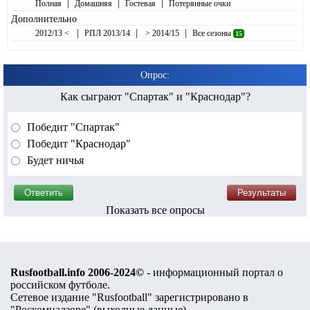
|
|
|
Полная
Домашняя
Гостевая
Потерянные очки
Дополнительно
|
|
|
2012/13 <
РПЛ 2013/14
> 2014/15
Все сезоны
15
Опрос:
Как сыграют "Спартак" и "Краснодар"?
Победит "Спартак"
Победит "Краснодар"
Будет ничья
Показать все опросы
Rusfootball.info 2006-2024©
- информационный портал о
российском футболе.
Сетевое издание "Rusfootball" зарегистрировано в
"Роскомнадзоре" (
выходные данные
).