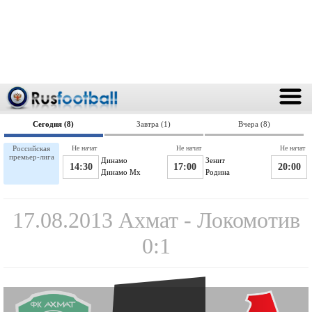
Сегодня (8)
Завтра (1)
Вчера (8)
Российская
Не начат
Не начат
Не начат
премьер-лига
Динамо
Зенит
14:30
17:00
20:00
Динамо Мх
Родина
17.08.2013 Ахмат - Локомотив
0:1