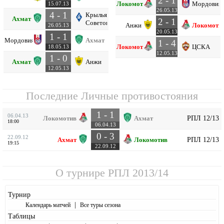
2 - 1
Локомотив
Мордовия
15.07.13
26.05.13
4 - 1
Крылья
Ахмат
2 - 1
Советов
Анжи
Локомоти
26.05.13
20.05.13
1 - 1
Мордовия
Ахмат
1 - 4
Локомотив
ЦСКА
18.05.13
12.05.13
1 - 0
Ахмат
Анжи
12.05.13
Последние Личные противостояния
1 - 1
06.04.13
РПЛ 12/13
Локомотив
Ахмат
18:00
06.04.13
0 - 3
22.09.12
РПЛ 12/13
Ахмат
Локомотив
19:15
22.09.12
О турнире
РПЛ 2013/14
Турнир
|
Календарь матчей
Все туры сезона
Таблицы