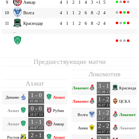
9
Амкар
4
1
2
1
4
3
+1
5
10
Волга
4
1
1
2
6
8
-2
4
11
Краснодар
4
1
1
2
6
8
-2
4
...
Ахмат
14
4
0
2
2
2
4
-2
2
Предшествующие матчи
Локомотив
Ахмат
3 - 1
Локомотив
Краснодар
05.08.13
1 - 0
Динамо
Ахмат
1 - 2
Локомотив
ЦСКА
03.08.13
28.07.13
0 - 0
Ахмат
Рубин
1 - 2
Волга
Локомоти
28.07.13
20.07.13
1 - 1
Ахмат
Амкар
2 - 2
Анжи
Локомоти
20.07.13
14.07.13
2 - 1
Ростов
Ахмат