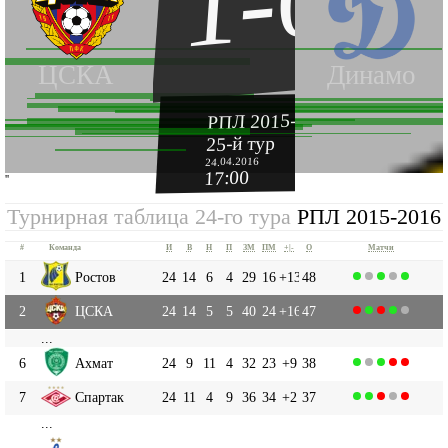
1-0
ЦСКА
Динамо
РПЛ 2015-2016
25-й тур
24.04.2016
17:00
''
Турнирная таблица 24-го тура
РПЛ 2015-2016
#
Команда
И
В
Н
П
ЗМ
ПМ
+|-
О
Матчи
1
Ростов
24
14
6
4
29
16
+13
48
2
ЦСКА
24
14
5
5
40
24
+16
47
...
6
Ахмат
24
9
11
4
32
23
+9
38
7
Спартак
24
11
4
9
36
34
+2
37
...