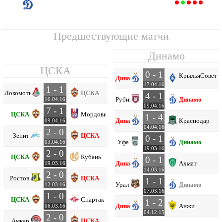
Динамо
12
24
5
9
10
24
36
-12
24
Предшествующие матчи
Динамо
ЦСКА
0 - 1
Крылья
Совето
Динамо
17.04.16
1 - 1
Локомотив
ЦСКА
4 - 1
Рубин
Динамо
16.04.16
09.04.16
7 - 1
ЦСКА
Мордовия
1 - 4
Динамо
Краснодар
09.04.16
04.04.16
2 - 0
Зенит
ЦСКА
0 - 1
Уфа
Динамо
03.04.16
19.03.16
2 - 0
ЦСКА
Кубань
0 - 1
Динамо
Ахмат
19.03.16
14.03.16
2 - 0
Ростов
ЦСКА
1 - 1
Урал
Динамо
12.03.16
07.03.16
1 - 0
ЦСКА
Спартак
1 - 2
Динамо
Анжи
06.03.16
04.12.15
2 - 0
Амкар
ЦСКА