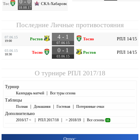
0 - 0
Тосно
СКА-Хабаровск
18.08.17
Последние Личные противостояния
4 - 1
07.06.15
РПЛ 14/15
Ростов
Тосно
19:00
07.06.15
0 - 1
03.06.15
РПЛ 14/15
Тосно
Ростов
18:30
03.06.15
О турнире
РПЛ 2017/18
Турнир
|
Календарь матчей
Все туры сезона
Таблицы
|
|
|
Полная
Домашняя
Гостевая
Потерянные очки
Дополнительно
|
|
|
2016/17 <
РПЛ 2017/18
> 2018/19
Все сезоны
15
Опрос: