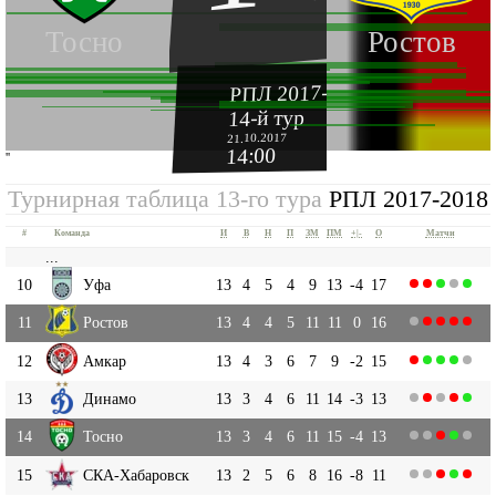
Тосно
Ростов
РПЛ 2017-2018
14-й тур
21.10.2017
14:00
''
Турнирная таблица 13-го тура
РПЛ 2017-2018
#
Команда
И
В
Н
П
ЗМ
ПМ
+|-
О
Матчи
...
10
Уфа
13
4
5
4
9
13
-4
17
11
Ростов
13
4
4
5
11
11
0
16
12
Амкар
13
4
3
6
7
9
-2
15
13
Динамо
13
3
4
6
11
14
-3
13
14
Тосно
13
3
4
6
11
15
-4
13
15
СКА-Хабаровск
13
2
5
6
8
16
-8
11