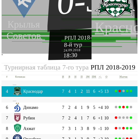
0-3
Крылья
Красн
Советов
РПЛ 2018-2019
8-й тур
24.09.2018
18:30
''
Турнирная таблица 7-го тура
РПЛ 2018-2019
#
Команда
И
В
Н
П
ЗМ
ПМ
+|-
О
Матчи
...
4
Краснодар
7
4
1
2
11
6
+5
13
...
6
Динамо
7
2
4
1
9
5
+4
10
7
Рубин
7
2
4
1
7
6
+1
10
8
Ахмат
7
3
1
3
8
9
-1
10
9
Оренбург
7
3
1
3
9
7
+2
10