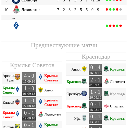
10
Локомотив
7
2
3
2
5
5
0
9
...
Крылья Советов
12
7
2
1
4
2
9
-7
7
Предшествующие матчи
Краснодар
Крылья Советов
0 - 4
Анжи
Краснода
16.09.18
4 - 0
Арсенал
Крылья
2 - 1
Тула
Советов
Краснодар
Локомотив
15.09.18
01.09.18
1 - 0
Крылья
Анжи
1 - 1
Советов
Оренбург
Краснода
01.09.18
26.08.18
1 - 0
Крылья
Енисей
0 - 1
Советов
Краснодар
Спартак
27.08.18
18.08.18
0 - 1
Крылья
Локомотив
0 - 1
Советов
Уфа
Краснода
19.08.18
13.08.18
0 - 1
Крылья
Ростов