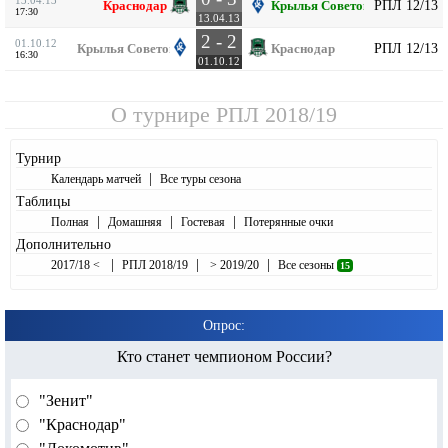
РПЛ 12/13
Краснодар
Крылья Советов
17:30
13.04.13
2 - 2
01.10.12
РПЛ 12/13
Крылья Советов
Краснодар
16:30
01.10.12
О турнире
РПЛ 2018/19
Турнир
|
Календарь матчей
Все туры сезона
Таблицы
|
|
|
Полная
Домашняя
Гостевая
Потерянные очки
Дополнительно
|
|
|
2017/18 <
РПЛ 2018/19
> 2019/20
Все сезоны
15
Опрос:
Кто станет чемпионом России?
"Зенит"
"Краснодар"