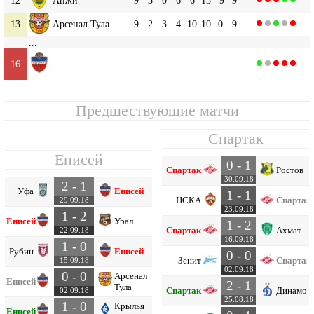
13
Арсенал Тула
9
2
3
4
10
10
0
9
...
Енисей
16
9
1
2
6
4
13
-9
5
Предшествующие матчи
Спартак
Енисей
0 - 1
Спартак
Ростов
30.09.18
2 - 1
Уфа
Енисей
1 - 1
ЦСКА
Спартак
29.09.18
23.09.18
1 - 2
Енисей
Урал
1 - 2
Спартак
Ахмат
22.09.18
16.09.18
1 - 0
Рубин
Енисей
0 - 0
Зенит
Спартак
15.09.18
02.09.18
0 - 0
Арсенал
Енисей
2 - 1
Тула
Спартак
Динамо
02.09.18
25.08.18
1 - 0
Крылья
Енисей