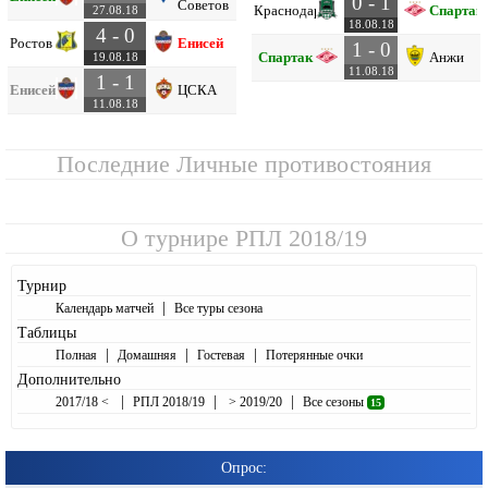
0 - 1
Советов
Краснодар
Спартак
27.08.18
18.08.18
4 - 0
Ростов
Енисей
1 - 0
Спартак
Анжи
19.08.18
11.08.18
1 - 1
Енисей
ЦСКА
11.08.18
Последние Личные противостояния
О турнире
РПЛ 2018/19
Турнир
|
Календарь матчей
Все туры сезона
Таблицы
|
|
|
Полная
Домашняя
Гостевая
Потерянные очки
Дополнительно
|
|
|
2017/18 <
РПЛ 2018/19
> 2019/20
Все сезоны
15
Опрос: