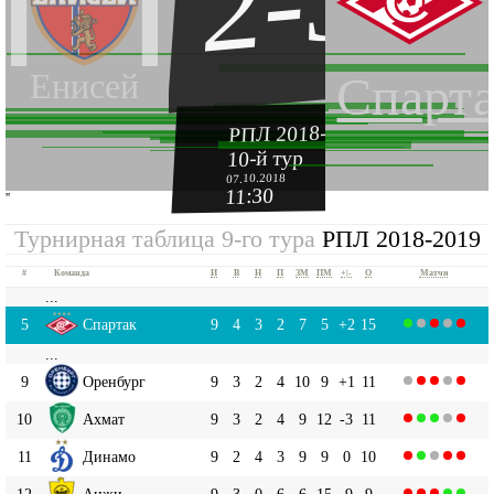
2-3
Енисей
Спарт
РПЛ 2018-2019
10-й тур
07.10.2018
11:30
''
Турнирная таблица 9-го тура
РПЛ 2018-2019
#
Команда
И
В
Н
П
ЗМ
ПМ
+|-
О
Матчи
...
5
Спартак
9
4
3
2
7
5
+2
15
...
9
Оренбург
9
3
2
4
10
9
+1
11
10
Ахмат
9
3
2
4
9
12
-3
11
11
Динамо
9
2
4
3
9
9
0
10
12
Анжи
9
3
0
6
6
15
-9
9