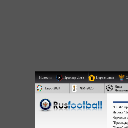
Новости
Премьер-Лига
Первая лига
С
Лига
Евро-2024
ЧМ-2026
Чемпион
"ПСЖ" кру
Игрока "Зе
Черчесов 
"Краснода
"Зенит" о