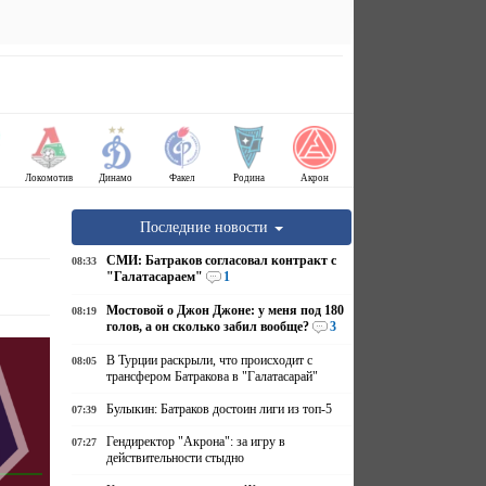
Локомотив
Динамо
Факел
Родина
Акрон
Последние новости
СМИ: Батраков согласовал контракт с
08:33
"Галатасараем"
1
Мостовой о Джон Джоне: у меня под 180
08:19
голов, а он сколько забил вообще?
3
В Турции раскрыли, что происходит с
08:05
трансфером Батракова в "Галатасарай"
Булыкин: Батраков достоин лиги из топ-5
07:39
Гендиректор "Акрона": за игру в
07:27
действительности стыдно