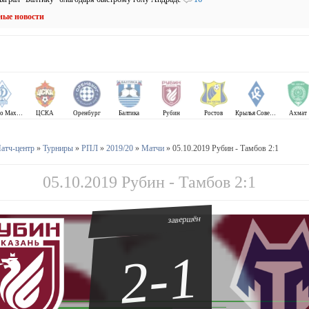
ные новости
Динамо Махачкала
ЦСКА
Оренбург
Балтика
Рубин
Ростов
Крылья Советов
Ахмат
атч-центр
»
Турниры
»
РПЛ
»
2019/20
»
Матчи
» 05.10.2019 Рубин - Тамбов 2:1
05.10.2019 Рубин - Тамбов 2:1
завершён
2-1