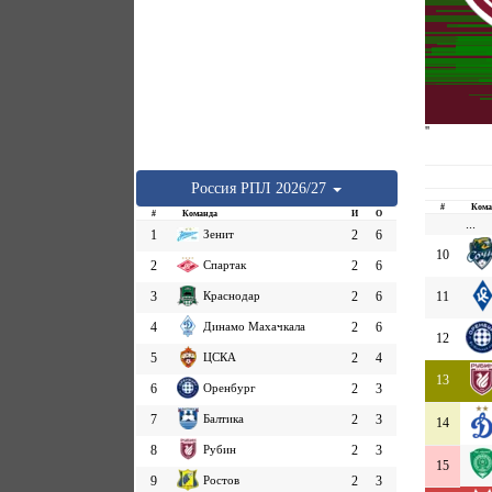
''
Россия
РПЛ
2026/27
#
Кома
#
Команда
И
О
...
1
Зенит
2
6
10
2
Спартак
2
6
3
Краснодар
2
6
11
4
Динамо Махачкала
2
6
12
5
ЦСКА
2
4
13
6
Оренбург
2
3
7
Балтика
2
3
14
8
Рубин
2
3
15
9
Ростов
2
3