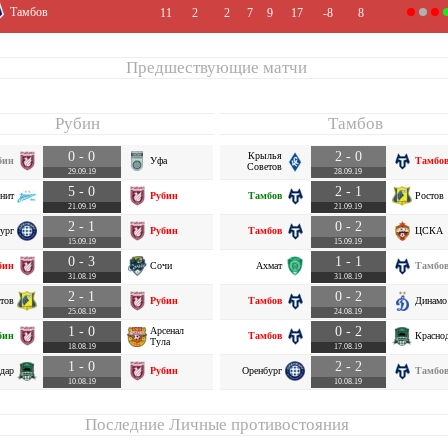
Тамбов
11
2
2
7
9
17
-8
8
Предшествующие матчи
Рубин
Тамбов
0 - 0
2 - 0
Крылья
бин
Уфа
Тамбо
Советов
29.09.19
28.09.19
5 - 0
2 - 1
енит
Рубин
Тамбов
Ростов
21.09.19
21.09.19
2 - 1
0 - 2
ург
Рубин
Тамбов
ЦСКА
15.09.19
15.09.19
0 - 3
1 - 1
бин
Сочи
Ахмат
Тамбо
31.08.19
31.08.19
2 - 1
0 - 2
тов
Рубин
Тамбов
Динамо
25.08.19
24.08.19
1 - 0
0 - 2
Арсенал
бин
Тамбов
Красно
Тула
18.08.19
17.08.19
1 - 0
2 - 2
дар
Рубин
Оренбург
Тамбо
10.08.19
10.08.19
Последние Личные противостояния