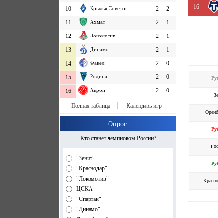
16
10
Крылья Советов
2
2
11
Ахмат
2
1
12
Локомотив
2
1
13
Динамо
2
1
Факел
2
0
14
Родина
2
0
15
Ру
Акрон
2
0
16
З
Полная таблица
Календарь игр
Оренб
Опрос:
Ру
Кто станет чемпионом России?
Рос
"Зенит"
Ру
"Краснодар"
"Локомотив"
Красно
ЦСКА
"Спартак"
"Динамо"