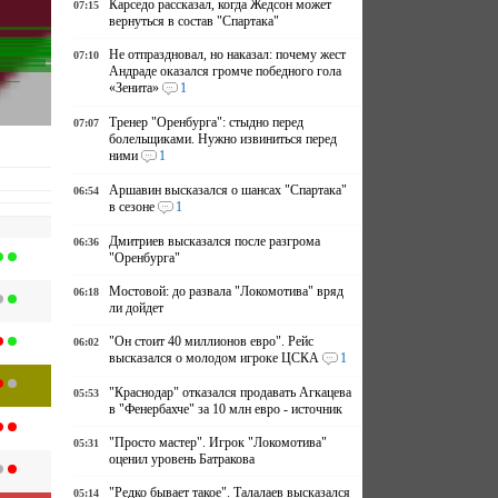
Карседо рассказал, когда Жедсон может
07:15
вернуться в состав "Спартака"
Не отпраздновал, но наказал: почему жест
07:10
Андраде оказался громче победного гола
«Зенита»
1
Тренер "Оренбурга": стыдно перед
07:07
болельщиками. Нужно извиниться перед
ними
1
Аршавин высказался о шансах "Спартака"
06:54
в сезоне
1
и
Дмитриев высказался после разгрома
06:36
"Оренбурга"
Мостовой: до развала "Локомотива" вряд
06:18
ли дойдет
"Он стоит 40 миллионов евро". Рейс
06:02
высказался о молодом игроке ЦСКА
1
"Краснодар" отказался продавать Агкацева
05:53
в "Фенербахче" за 10 млн евро - источник
"Просто мастер". Игрок "Локомотива"
05:31
оценил уровень Батракова
"Редко бывает такое". Талалаев высказался
05:14