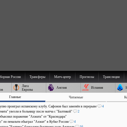
борная России
Трансферы
Матч-центр
Прогнозы
Трансляции
Лига
Англия
Испания
ов
Европы
Главные
Читаемые
К
пно проиграл испанскому клубу. Сафонов был заменён в перерыве
4
нита" увезли в больницу после матча с "Балтикой"
2
объяснил поражение "Ахмата" от "Краснодара"
р" по пенальти обыграл "Ахмат" в Кубке России
4
быграл "Балтику" благодаря быстрому голу Андраде
16