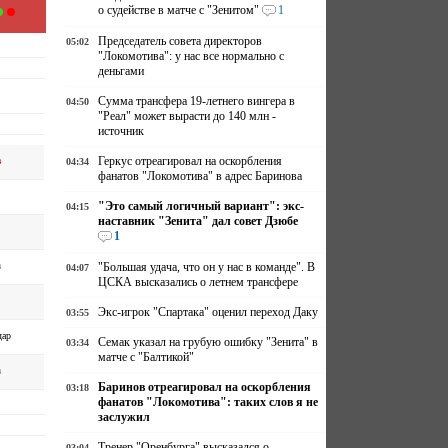
о судействе в матче с "Зенитом"
1
Председатель совета директоров
05:02
"Локомотива": у нас все нормально с
деньгами
Сумма трансфера 19-летнего вингера в
04:50
"Реал" может вырасти до 140 млн -
источник
Геркус отреагировал на оскорбления
в
04:34
фанатов "Локомотива" в адрес Баринова
"Это самый логичный вариант": экс-
04:15
наставник "Зенита" дал совет Дзюбе
1
в
"Большая удача, что он у нас в команде". В
04:07
ЦСКА высказались о летнем трансфере
Экс-игрок "Спартака" оценил переход Даку
03:55
дар
Семак указал на грубую ошибку "Зенита" в
03:34
матче с "Балтикой"
в
Баринов отреагировал на оскорбления
03:18
фанатов "Локомотива": таких слов я не
заслужил
Тренер "Оренбурга" высказался о
03:04