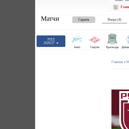
Глав
Матчи
Скрыть
Вчера (4)
РПЛ
2026/27
Зенит
Спартак
Краснодар
Главная
»
М