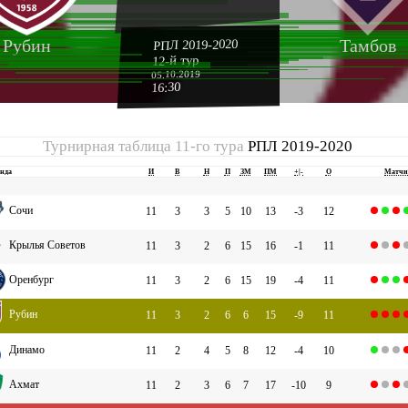
Рубин
Тамбов
РПЛ 2019-2020
12-й тур
05.10.2019
16:30
Турнирная таблица 11-го тура
РПЛ 2019-2020
нда
И
В
Н
П
ЗМ
ПМ
+|-
О
Матч
Сочи
11
3
3
5
10
13
-3
12
Крылья Советов
11
3
2
6
15
16
-1
11
Оренбург
11
3
2
6
15
19
-4
11
Рубин
11
3
2
6
6
15
-9
11
Динамо
11
2
4
5
8
12
-4
10
Ахмат
11
2
3
6
7
17
-10
9