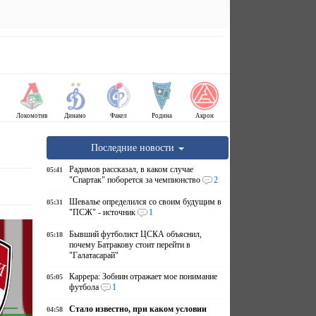
Локомотив
Динамо
Факел
Родина
Акрон
Последние новости
Радимов рассказал, в каком случае
05:41
"Спартак" поборется за чемпионство
2
Шевалье определился со своим будущим в
05:31
"ПСЖ" - источник
1
Бывший футболист ЦСКА объяснил,
05:18
почему Батракову стоит перейти в
"Галатасарай"
Каррера: Зобнин отражает мое понимание
05:05
футбола
1
Стало известно, при каком условии
04:58