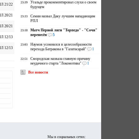
Угальде прокомментировал слухи о своем
23:39
Л 21/22
будущем
Л 20/21
Семин назвал Даку лучшим нападающим
23:33
РПЛ
Л 20/21
Матч Первой лиги "Торпедо" - "Сочи"
23:18
перенесён
5
Л 12/13
Наумов усомнился в целесообразности
23:03
Л 12/13
перехода Батракова в "Галатасарай"
1
Смородская назвала главную причину
22:51
неудачного старта "Локомотива"
1
Все новости
Мы в социальных сетях: