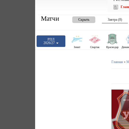
Глав
Матчи
Скрыть
Завтра (8)
РПЛ
2026/27
Зенит
Спартак
Краснодар
Главная
»
М