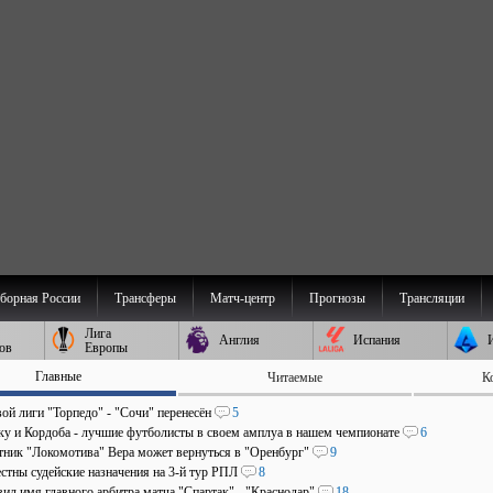
борная России
Трансферы
Матч-центр
Прогнозы
Трансляции
Лига
Англия
Испания
ов
Европы
Главные
Читаемые
К
ой лиги "Торпедо" - "Сочи" перенесён
5
аку и Кордоба - лучшие футболисты в своем амплуа в нашем чемпионате
6
ник "Локомотива" Вера может вернуться в "Оренбург"
9
стны судейские назначения на 3-й тур РПЛ
8
ил имя главного арбитра матча "Спартак" - "Краснодар"
18