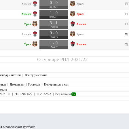
0 - 0
Химки
Урал
РП
31.10.21
1 - 0
Химки
Урал
РП
02.05.21
3 - 1
Урал
Химки
РП
12.09.20
0 - 0
Химки
Урал
ФН
15.04.13
1 - 0
Урал
Химки
ФН
17.09.12
О турнире
РПЛ 2021/22
лендарь матчей
|
Все туры сезона
лная
|
Домашняя
|
Гостевая
|
Потерянные очки
ельно
20/21 <
|
РПЛ 2021/22
|
> 2022/23
|
Все сезоны
15
л о российском футболе.