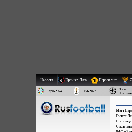
Новости
Премьер-Лига
Первая лига
С
Лига
Евро-2024
ЧМ-2026
Чемпион
Матч Перв
Гранат: Д
Полузащит
Стали изве
РФС объяв