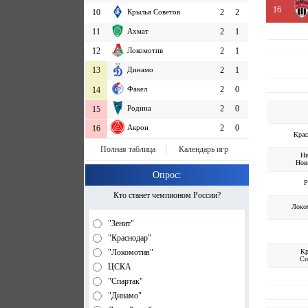
16
10
Крылья Советов
2
2
11
Ахмат
2
1
12
Локомотив
2
1
13
Динамо
2
1
Факел
2
0
14
Родина
2
0
15
Акрон
2
0
16
Крас
Полная таблица
Календарь игр
Н
Нов
Опрос:
Р
Кто станет чемпионом России?
Локо
"Зенит"
"Краснодар"
К
"Локомотив"
Со
ЦСКА
"Спартак"
"Динамо"