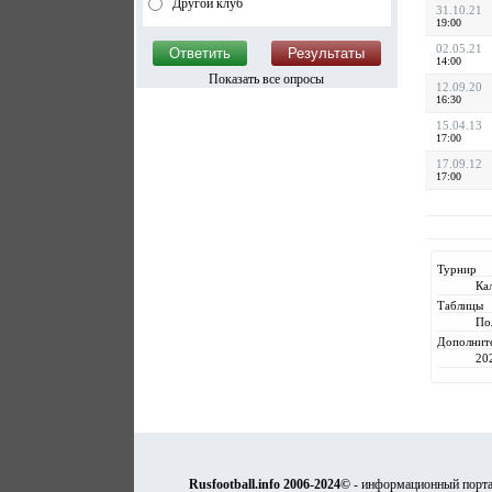
Другой клуб
31.10.21
19:00
02.05.21
14:00
Показать все опросы
12.09.20
16:30
15.04.13
17:00
17.09.12
17:00
Турнир
Ка
Таблицы
По
Дополнит
20
Rusfootball.info 2006-2024©
- информационный порта