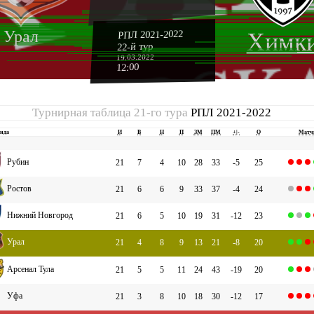
Урал
РПЛ 2021-2022
Химк
22-й тур
19.03.2022
12:00
Турнирная таблица 21-го тура
РПЛ 2021-2022
нда
И
В
Н
П
ЗМ
ПМ
+|-
О
Матч
Рубин
21
7
4
10
28
33
-5
25
Ростов
21
6
6
9
33
37
-4
24
Нижний Новгород
21
6
5
10
19
31
-12
23
Урал
21
4
8
9
13
21
-8
20
Арсенал Тула
21
5
5
11
24
43
-19
20
Уфа
21
3
8
10
18
30
-12
17