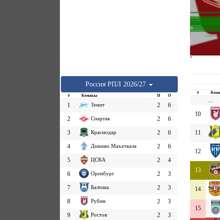
''
Россия
РПЛ
2026/27
#
Кома
#
Команда
И
О
...
1
Зенит
2
6
10
2
Спартак
2
6
3
Краснодар
2
6
11
4
Динамо Махачкала
2
6
12
5
ЦСКА
2
4
13
6
Оренбург
2
3
7
Балтика
2
3
14
8
Рубин
2
3
15
9
Ростов
2
3