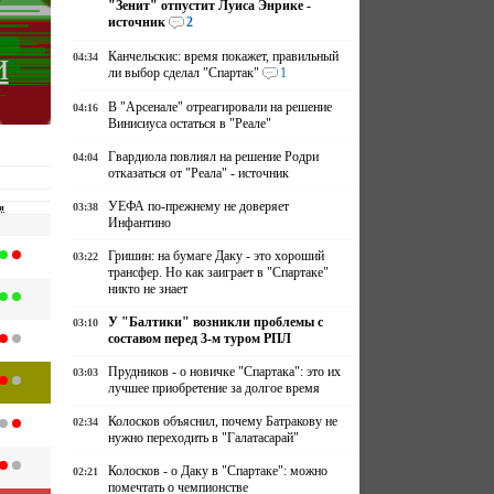
"Зенит" отпустит Луиса Энрике -
источник
2
и
Канчельскис: время покажет, правильный
04:34
ли выбор сделал "Спартак"
1
В "Арсенале" отреагировали на решение
04:16
Винисиуса остаться в "Реале"
Гвардиола повлиял на решение Родри
04:04
отказаться от "Реала" - источник
УЕФА по-прежнему не доверяет
03:38
и
Инфантино
Гришин: на бумаге Даку - это хороший
03:22
трансфер. Но как заиграет в "Спартаке"
никто не знает
У "Балтики" возникли проблемы с
03:10
составом перед 3-м туром РПЛ
Прудников - о новичке "Спартака": это их
03:03
лучшее приобретение за долгое время
Колосков объяснил, почему Батракову не
02:34
нужно переходить в "Галатасарай"
Колосков - о Даку в "Спартаке": можно
02:21
помечтать о чемпионстве