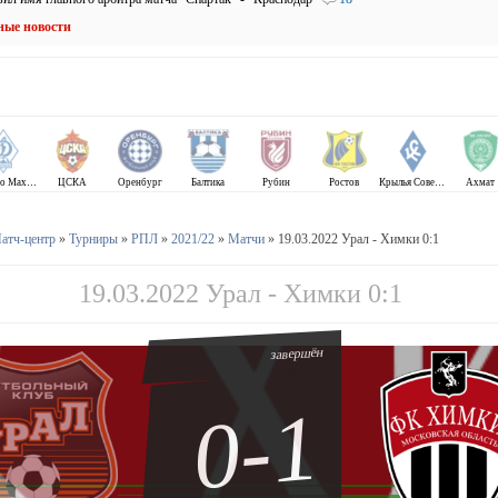
ные новости
Динамо Махачкала
ЦСКА
Оренбург
Балтика
Рубин
Ростов
Крылья Советов
Ахмат
атч-центр
»
Турниры
»
РПЛ
»
2021/22
»
Матчи
» 19.03.2022 Урал - Химки 0:1
19.03.2022 Урал - Химки 0:1
завершён
0-1