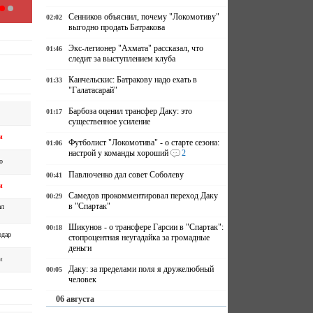
Сенников объяснил, почему "Локомотиву"
02:02
выгодно продать Батракова
Экс-легионер "Ахмата" рассказал, что
01:46
следит за выступлением клуба
Канчельскис: Батракову надо ехать в
01:33
"Галатасарай"
Барбоза оценил трансфер Даку: это
01:17
существенное усиление
и
Футболист "Локомотива" - о старте сезона:
01:06
настрой у команды хороший
2
о
Павлюченко дал совет Соболеву
00:41
и
Самедов прокомментировал переход Даку
00:29
в "Спартак"
ал
Шикунов - о трансфере Гарсии в "Спартак":
00:18
одар
стопроцентная неугадайка за громадные
деньги
и
Даку: за пределами поля я дружелюбный
00:05
человек
06 августа