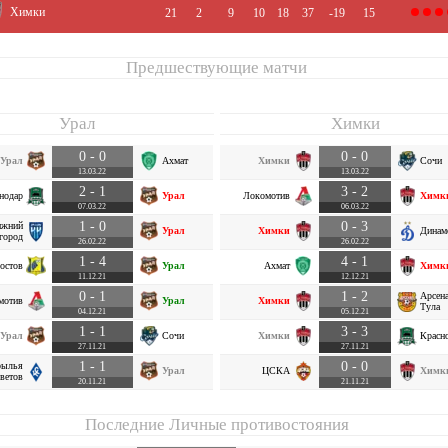
Химки
21
2
9
10
18
37
-19
15
Предшествующие матчи
Урал
Химки
0 - 0
0 - 0
Урал
Ахмат
Химки
Сочи
13.03.22
13.03.22
2 - 1
3 - 2
нодар
Урал
Локомотив
Химк
07.03.22
06.03.22
1 - 0
0 - 3
ижний
Урал
Химки
Динам
город
26.02.22
26.02.22
1 - 4
4 - 1
остов
Урал
Ахмат
Химк
11.12.21
12.12.21
0 - 1
1 - 2
Арсен
мотив
Урал
Химки
Тула
04.12.21
05.12.21
1 - 1
3 - 3
Урал
Сочи
Химки
Красн
27.11.21
27.11.21
1 - 1
0 - 0
рылья
Урал
ЦСКА
Химк
ветов
20.11.21
21.11.21
Последние Личные противостояния