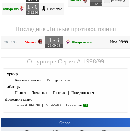
Милан
20.12.98
Виченца
13.12.98
1 - 0
Фиорентина
Ювентус
13.12.98
Последние Личные противостояния
1 - 3
ИтА 98/99
Милан
Фиорентина
26.09.98
26.09.98
О турнире
Серия А 1998/99
Турнир
|
Календарь матчей
Все туры сезона
Таблицы
|
|
|
Полная
Домашняя
Гостевая
Потерянные очки
Дополнительно
|
|
Серия А 1998/99
> 1999/00
Все сезоны
29
Опрос: