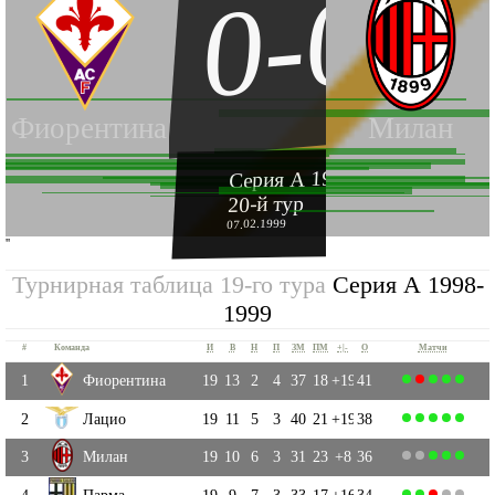
0-0
Фиорентина
Милан
Серия А 1998-1999
20-й тур
07.02.1999
''
Турнирная таблица 19-го тура
Серия А 1998-
1999
#
Команда
И
В
Н
П
ЗМ
ПМ
+|-
О
Матчи
1
Фиорентина
19
13
2
4
37
18
+19
41
2
Лацио
19
11
5
3
40
21
+19
38
3
Милан
19
10
6
3
31
23
+8
36
4
Парма
19
9
7
3
33
17
+16
34