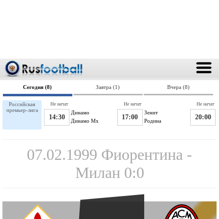
Сегодня (8)
Завтра (1)
Вчера (8)
Российская
Не начат
Не начат
Не начат
премьер-лига
Динамо
Зенит
14:30
17:00
20:00
Динамо Мх
Родина
07.02.1999 Фиорентина -
Милан 0:0