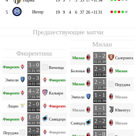
Интер
5
19
9
4
6
37
26
+11
31
Предшествующие матчи
Милан
Фиорентина
3 - 2
Милан
Салернитан
31.01.99
3 - 0
Фиорентина
Виченца
2 - 3
Болонья
Милан
31.01.99
24.01.99
0 - 3
Эмполи
Фиорентина
2 - 1
Милан
24.01.99
Перуджа
17.01.99
4 - 2
Фиорентина
Кальяри
1 - 1
Эмполи
Милан
17.01.99
10.01.99
2 - 0
Лацио
Фиорентина
1 - 1
Милан
Ювентус
10.01.99
06.01.99
1 - 0
Фиорентина
Сампдория
2 - 2
Сампдория
Милан
06.01.99
20.12.98
2 - 2
Фиорентина
Перуджа
1 - 0