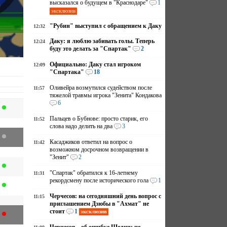
высказался о будущем в "Краснодаре"
1
эксклюзив
"Рубин" выступил с обращением к Даку
12:32
Даку: я люблю забивать голы. Теперь
12:24
буду это делать за "Спартак"
2
Официально: Даку стал игроком
12:09
"Спартака"
18
Оливейра возмутился судейством после
11:57
тяжелой травмы игрока "Зенита" Кондакова
6
Пальцев о Бубнове: просто старик, его
11:52
слова надо делить на два
3
Касаджиков ответил на вопрос о
11:42
возможном досрочном возвращении в
"Зенит"
2
"Спартак" обратился к 16-летнему
11:31
рекордсмену после исторического гола
1
Черчесов: на сегодняшний день вопрос с
11:15
приглашением Дзюбы в "Ахмат" не
стоит
1
эксклюзив