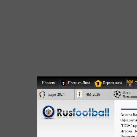
Новости
Премьер-Лига
Первая лига
С
Лига
Евро-2024
ЧМ-2026
Чемпион
Агенты Бат
Официальн
"ПСЖ" кру
Игрока "Зе
Черчесов 