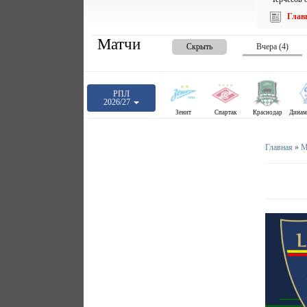
Глав
Матчи
Скрыть
Вчера (4)
РПЛ
2026/27
Зенит
Спартак
Краснодар
Главная
»
М