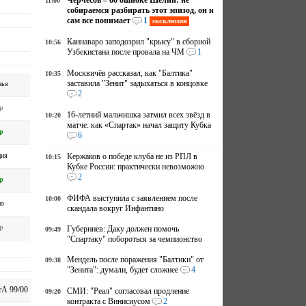
Черчесов – об ошибке Шелии: не
11:00
собираемся разбирать этот эпизод, он и
сам все понимает
1
эксклюзив
Каннаваро заподозрил "крысу" в сборной
10:56
Узбекистана после провала на ЧМ
1
Москвичёв рассказал, как "Балтика"
10:35
заставила "Зенит" задыхаться в концовке
нья
2
р
16-летний мальчишка затмил всех звёзд в
10:20
матче: как «Спартак» начал защиту Кубка
р
6
ция
Кержаков о победе клуба не из РПЛ в
10:15
Кубке России: практически невозможно
2
р
ФИФА выступила с заявлением после
10:00
но
скандала вокруг Инфантино
р
Губерниев: Даку должен помочь
09:49
"Спартаку" побороться за чемпионство
Мендель после поражения "Балтики" от
09:38
"Зенита": думали, будет сложнее
4
А 99/00
СМИ: "Реал" согласовал продление
09:20
контракта с Винисиусом
2