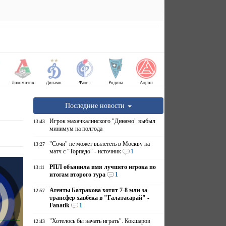
Локомотив
Динамо
Факел
Родина
Акрон
Последние новости
Игрок махачкалинского "Динамо" выбыл
13:43
минимум на полгода
"Сочи" не может вылететь в Москву на
13:27
матч с "Торпедо" - источник
1
РПЛ объявила имя лучшего игрока по
13:11
итогам второго тура
1
Агенты Батракова хотят 7-8 млн за
12:57
трансфер хавбека в "Галатасарай" -
Fanatik
1
"Хотелось бы начать играть". Кокшаров
12:43