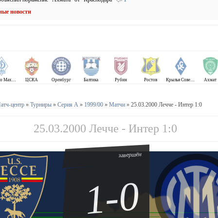
ные новости
Динамо Махачкала
ЦСКА
Оренбург
Балтика
Рубин
Ростов
Крылья Советов
Ахмат
атч-центр
»
Турниры
»
Серия А
»
1999/00
»
Матчи
» 25.03.2000 Лечче - Интер 1:0
25.03.2000 Лечче - Интер 1:0
завершён
1-0