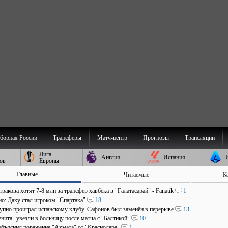
борная России
Трансферы
Матч-центр
Прогнозы
Трансляции
Лига
Англия
Испания
ов
Европы
Главные
Читаемые
К
ракова хотят 7-8 млн за трансфер хавбека в "Галатасарай" - Fanatik
1
о: Даку стал игроком "Спартака"
18
пно проиграл испанскому клубу. Сафонов был заменён в перерыве
13
нита" увезли в больницу после матча с "Балтикой"
10
объяснил поражение "Ахмата" от "Краснодара"
1