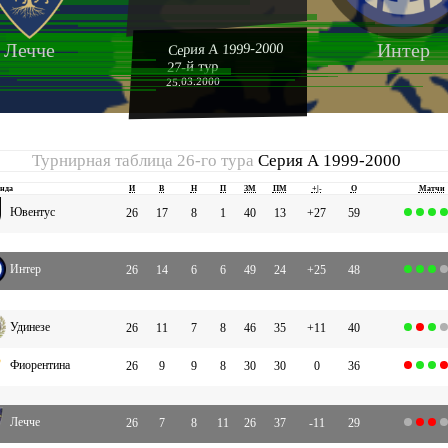
Лечче
Интер
Серия А 1999-2000
27-й тур
25.03.2000
Турнирная таблица 26-го тура
Серия А 1999-2000
нда
И
В
Н
П
ЗМ
ПМ
+|-
О
Матчи
Ювентус
26
17
8
1
40
13
+27
59
Интер
26
14
6
6
49
24
+25
48
Удинезе
26
11
7
8
46
35
+11
40
Фиорентина
26
9
9
8
30
30
0
36
Лечче
26
7
8
11
26
37
-11
29