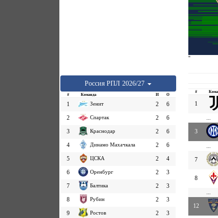
''
Россия
РПЛ
2026/27
#
Кома
#
Команда
И
О
1
1
Зенит
2
6
2
Спартак
2
6
...
3
Краснодар
2
6
3
4
Динамо Махачкала
2
6
...
5
ЦСКА
2
4
7
6
Оренбург
2
3
8
7
Балтика
2
3
...
8
Рубин
2
3
12
9
Ростов
2
3