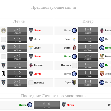
Предшествующие матчи
Лечче
Интер
2 - 1
1 - 1
е
Лечче
Интер
Боло
19.03.00
18.03.00
2 - 2
2 - 2
Лечче
Лацио
Инте
а
12.03.00
11.03.00
0 - 1
1 - 2
е
Лацио
Милан
Инте
05.03.00
05.03.00
2 - 1
3 - 0
Лечче
Интер
Вене
а
27.02.00
27.02.00
1 - 1
1 - 3
е
Болонья
Инте
Пьяченца
20.02.00
20.02.00
1 - 0
1 - 1
с
Лечче
Интер
Тори
13.02.00
13.02.00
0 - 1
1 - 1
е
Парма
Инте
Пьяченца
06.02.00
06.02.00
Последние Личные противостояния
6 - 0
Интер
Лечче
Ит
21.11.99