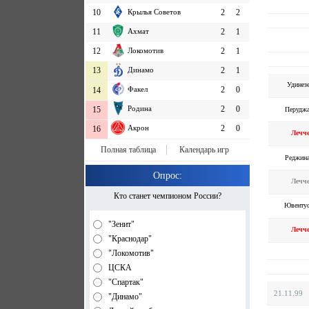
10
Крылья Советов
2
2
11
Ахмат
2
1
12
Локомотив
2
1
13
Динамо
2
1
Удинез
Факел
2
0
14
Родина
2
0
15
Перудж
Акрон
2
0
16
Лечч
Полная таблица
Календарь игр
Реджин
Опрос:
Лечч
Кто станет чемпионом России?
Ювенту
"Зенит"
Лечч
"Краснодар"
"Локомотив"
ЦСКА
"Спартак"
21.11.99
"Динамо"