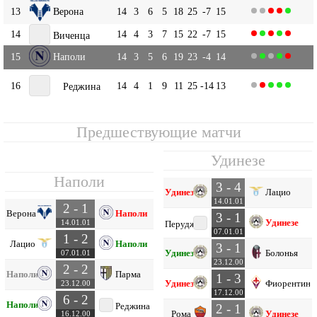
13
Верона
14
3
6
5
18
25
-7
15
14
14
4
3
7
15
22
-7
15
Виченца
15
Наполи
14
3
5
6
19
23
-4
14
16
14
4
1
9
11
25
-14
13
Реджина
Предшествующие матчи
Удинезе
Наполи
3 - 4
Удинезе
Лацио
14.01.01
2 - 1
Верона
Наполи
3 - 1
Удинезе
14.01.01
Перуджа
07.01.01
1 - 2
Лацио
Наполи
3 - 1
Удинезе
Болонья
07.01.01
23.12.00
2 - 2
Наполи
Парма
1 - 3
Удинезе
Фиорентина
23.12.00
17.12.00
6 - 2
Наполи
Реджина
2 - 1
Рома
Удинезе
16.12.00