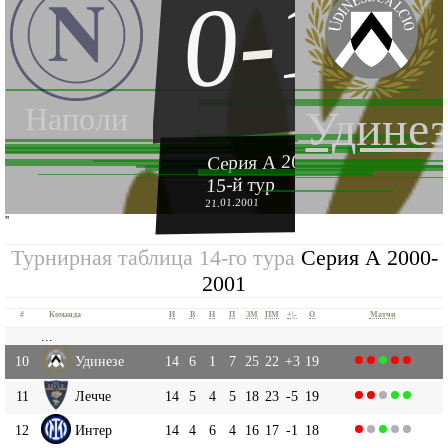
0-1
Наполи
Удинез
Серия А 2000-2001
15-й тур
21.01.2001
''
Турнирная таблица 14-го тура
Серия А 2000-
2001
#
Команда
И
В
Н
П
ЗМ
ПМ
+|-
О
Матчи
...
10
Удинезе
14
6
1
7
25
22
+3
19
11
Лечче
14
5
4
5
18
23
-5
19
12
Интер
14
4
6
4
16
17
-1
18