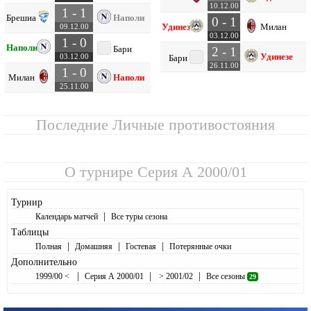
10.12.00
1 - 1
Брешиа
Наполи
0 - 1
Удинезе
Милан
09.12.00
03.12.00
1 - 0
Наполи
Бари
2 - 1
Удинезе
03.12.00
Бари
26.11.00
1 - 0
Милан
Наполи
25.11.00
Последние Личные противостояния
О турнире
Серия А 2000/01
Турнир
|
Календарь матчей
Все туры сезона
Таблицы
|
|
|
Полная
Домашняя
Гостевая
Потерянные очки
Дополнительно
|
|
|
1999/00 <
Серия А 2000/01
> 2001/02
Все сезоны
29