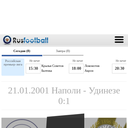
Сегодня (8)
Завтра (8)
Российская
Не начат
Не начат
Не начат
премьер-лига
Крылья Советов
Локомотив
15:30
18:00
20:30
Балтика
Акрон
21.01.2001 Наполи - Удинезе
0:1