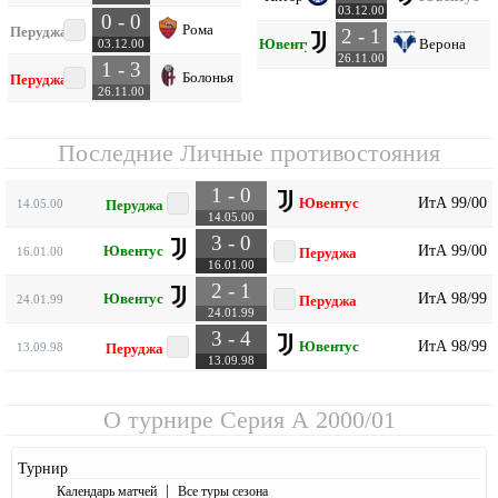
03.12.00
0 - 0
Рома
Перуджа
2 - 1
Ювентус
Верона
03.12.00
26.11.00
1 - 3
Болонья
Перуджа
26.11.00
Последние Личные противостояния
1 - 0
ИтА 99/00
Ювентус
14.05.00
Перуджа
14.05.00
3 - 0
ИтА 99/00
Ювентус
16.01.00
Перуджа
16.01.00
2 - 1
ИтА 98/99
Ювентус
24.01.99
Перуджа
24.01.99
3 - 4
ИтА 98/99
Ювентус
13.09.98
Перуджа
13.09.98
О турнире
Серия А 2000/01
Турнир
|
Календарь матчей
Все туры сезона