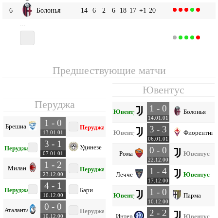
6
Болонья
14
6
2
6
18
17
+1
20
...
8
14
5
4
5
20
19
+1
19
Перуджа
Предшествующие матчи
Ювентус
Перуджа
1 - 0
Ювентус
Болонья
14.01.01
1 - 0
Брешиа
Перуджа
3 - 3
Ювентус
Фиорентина
13.01.01
06.01.01
3 - 1
Удинезе
Перуджа
0 - 0
Рома
Ювентус
07.01.01
22.12.00
1 - 2
Милан
Перуджа
1 - 4
Лечче
Ювентус
23.12.00
17.12.00
4 - 1
Перуджа
Бари
1 - 0
Ювентус
Парма
16.12.00
10.12.00
0 - 0
Аталанта
Перуджа
2 - 2
Интер
Ювентус
10.12.00