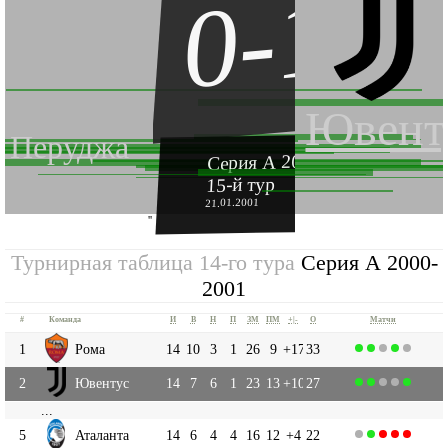
0-1
Ювент
Перуджа
Серия А 2000-2001
15-й тур
21.01.2001
''
Турнирная таблица 14-го тура
Серия А 2000-
2001
#
Команда
И
В
Н
П
ЗМ
ПМ
+|-
О
Матчи
1
Рома
14
10
3
1
26
9
+17
33
2
Ювентус
14
7
6
1
23
13
+10
27
...
5
Аталанта
14
6
4
4
16
12
+4
22