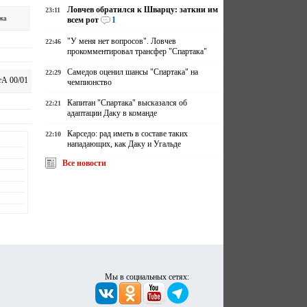
Ловчев обратился к Шварцу: заткни им
23:11
жа
всем рот
1
"У меня нет вопросов". Ловчев
22:46
прокомментировал трансфер "Спартака"
Самедов оценил шансы "Спартака" на
22:29
А 00/01
чемпионство
Капитан "Спартака" высказался об
22:21
адаптации Даку в команде
Карседо: рад иметь в составе таких
22:10
нападающих, как Даку и Угальде
Все новости
Мы в социальных сетях: