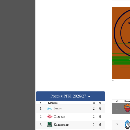
''
Россия
РПЛ
2026/27
#
Кома
#
Команда
И
О
1
1
Зенит
2
6
2
Спартак
2
6
...
3
Краснодар
2
6
7