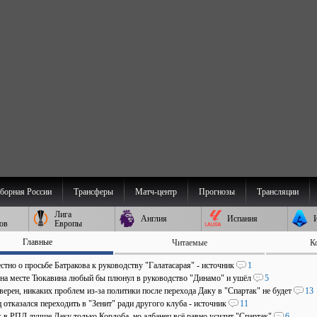
борная России
Трансферы
Матч-центр
Прогнозы
Трансляции
Лига
Англия
Испания
ов
Европы
Главные
Читаемые
К
стно о просьбе Батракова к руководству "Галатасарая" - источник
1
 на месте Тюкавина любый бы плюнул в руководство "Динамо" и ушёл
5
верен, никаких проблем из-за политики после перехода Даку в "Спартак" не будет
13
отказался переходить в "Зенит" ради другого клуба - источник
11
: в РПЛ лучше Даку только Кордоба, но албанец всё равно усилит "Спартак"
6