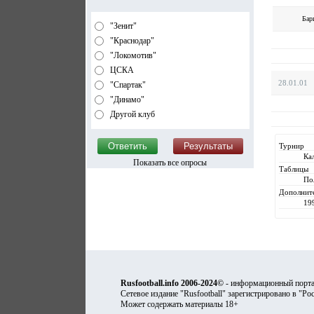
Бар
"Зенит"
"Краснодар"
"Локомотив"
ЦСКА
28.01.01
"Спартак"
"Динамо"
Другой клуб
Турнир
Ка
Показать все опросы
Таблицы
По
Дополнит
19
Rusfootball.info 2006-2024©
- информационный порта
Сетевое издание "Rusfootball" зарегистрировано в "Ро
Может содержать материалы 18+