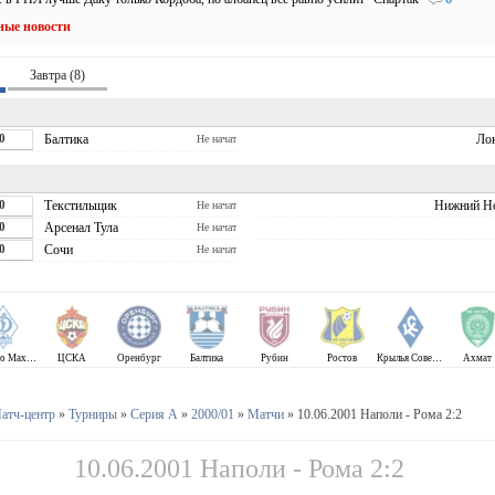
ные новости
Завтра (8)
0
Балтика
Ло
Не начат
0
Текстильщик
Нижний Н
Не начат
0
Арсенал Тула
Не начат
0
Сочи
Не начат
Динамо Махачкала
ЦСКА
Оренбург
Балтика
Рубин
Ростов
Крылья Советов
Ахмат
атч-центр
»
Турниры
»
Серия А
»
2000/01
»
Матчи
» 10.06.2001 Наполи - Рома 2:2
10.06.2001 Наполи - Рома 2:2