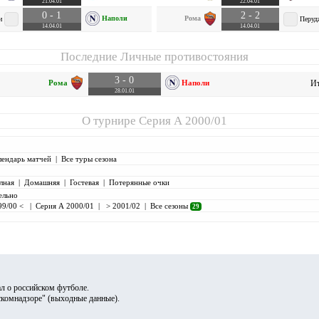
21.04.01
22.04.01
0 - 1
2 - 2
Наполи
Рома
и
Перуд
14.04.01
14.04.01
Последние Личные противостояния
3 - 0
Рома
Наполи
Ит
28.01.01
О турнире
Серия А 2000/01
лендарь матчей
|
Все туры сезона
лная
|
Домашняя
|
Гостевая
|
Потерянные очки
ельно
99/00 <
|
Серия А 2000/01
|
> 2001/02
|
Все сезоны
29
л о российском футболе.
скомнадзоре" (
выходные данные
).