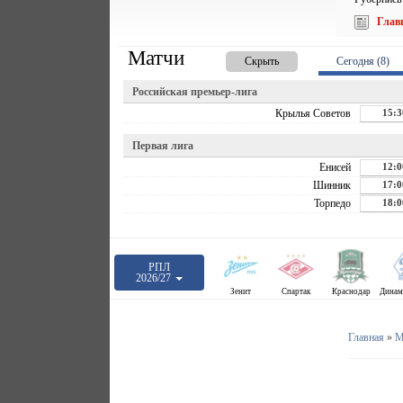
Глав
Матчи
Скрыть
Сегодня (8)
Российская премьер-лига
Крылья Советов
15:3
Первая лига
Енисей
12:0
Шинник
17:0
Торпедо
18:0
РПЛ
2026/27
Зенит
Спартак
Краснодар
Главная
»
М