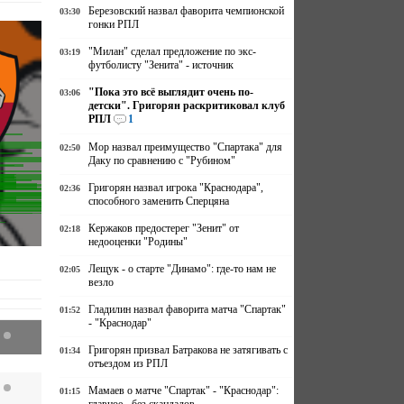
Березовский назвал фаворита чемпионской
03:30
гонки РПЛ
"Милан" сделал предложение по экс-
03:19
футболисту "Зенита" - источник
"Пока это всё выглядит очень по-
03:06
детски". Григорян раскритиковал клуб
РПЛ
1
Мор назвал преимущество "Спартака" для
02:50
Даку по сравнению с "Рубином"
Григорян назвал игрока "Краснодара",
02:36
способного заменить Сперцяна
Кержаков предостерег "Зенит" от
02:18
недооценки "Родины"
Лещук - о старте "Динамо": где-то нам не
02:05
везло
Гладилин назвал фаворита матча "Спартак"
01:52
- "Краснодар"
Григорян призвал Батракова не затягивать с
01:34
отъездом из РПЛ
Мамаев о матче "Спартак" - "Краснодар":
01:15