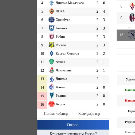
4
Динамо Махачкала
2
6
8
5
ЦСКА
2
4
9
6
Оренбург
2
3
...
7
Балтика
2
3
16
8
Рубин
2
3
9
Ростов
2
3
10
Крылья Советов
2
2
11
Ахмат
2
1
12
Локомотив
2
1
13
Динамо
2
1
Удинез
Факел
2
0
14
Напол
Родина
2
0
15
Напол
Акрон
2
0
16
Парм
Полная таблица
Календарь игр
Реджин
Опрос:
Напол
Кто станет чемпионом России?