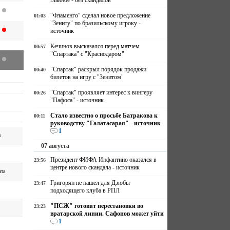
главное - без скандалов
"Фламенго" сделал новое предложение
01:03
"Зениту" по бразильскому игроку -
источник
Кечинов высказался перед матчем
00:57
"Спартака" с "Краснодаром"
"Спартак" раскрыл порядок продажи
00:40
билетов на игру с "Зенитом"
"Спартак" проявляет интерес к вингеру
00:26
"Пафоса" - источник
Стало известно о просьбе Батракова к
00:11
руководству "Галатасарая" - источник
1
н
07 августа
Президент ФИФА Инфантино оказался в
23:56
центре нового скандала - источник
нта
Григорян не нашел для Дзюбы
23:47
подходящего клуба в РПЛ
"ПСЖ" готовит перестановки во
23:23
вратарской линии. Сафонов может уйти
1