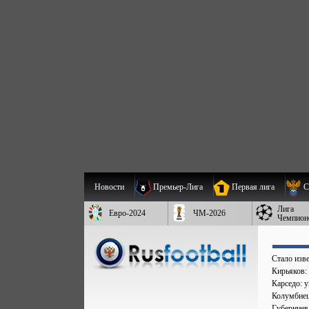
Новости
Премьер-Лига
Первая лига
С
Лига
Евро-2024
ЧМ-2026
Чемпион
Стало изве
Кирьяков:
Карседо: у
Колумбиец 
Губерниев