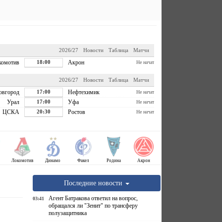
2026/27
Новости
Таблица
Матчи
комотив
18:00
Акрон
Не начат
2026/27
Новости
Таблица
Матчи
овгород
17:00
Нефтехимик
Не начат
Урал
17:00
Уфа
Не начат
ЦСКА
20:30
Ростов
Не начат
Локомотив
Динамо
Факел
Родина
Акрон
Последние новости
Агент Батракова ответил на вопрос,
03:41
обращался ли "Зенит" по трансферу
полузащитника