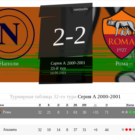
завершён
2-2
Наполи
Рома
Серия А 2000-2001
33-й тур
10.06.2001
Турнирная таблица 32-го тура
Серия А 2000-2001
нда
И
В
Н
П
ЗМ
ПМ
+|-
О
Матчи
Рома
32
21
8
3
63
30
+33
71
Аталанта
32
10
14
8
37
31
+6
44