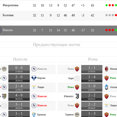
Фиорентина
32
10
13
9
52
47
+5
43
Болонья
32
11
9
12
46
49
-3
42
Наполи
32
7
11
14
31
48
-17
32
Предшествующие матчи
Наполи
Рома
0 - 0
1 - 1
е
Наполи
Рома
Мила
27.05.01
27.05.01
2 - 0
1 - 4
и
Верона
Рома
Бари
20.05.01
20.05.01
2 - 4
1 - 0
и
Лацио
Рома
Атала
12.05.01
12.05.01
4 - 0
2 - 2
а
Наполи
Ювентус
Рома
06.05.01
06.05.01
3 - 1
2 - 2
Наполи
Рома
Лацио
а
28.04.01
29.04.01
1 - 1
1 - 3
и
Брешиа
Удинезе
Рома