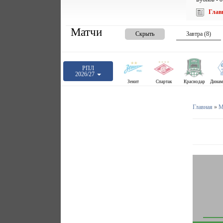
Глав
Матчи
Скрыть
Завтра (8)
РПЛ
2026/27
Зенит
Спартак
Краснодар
Главная
»
М