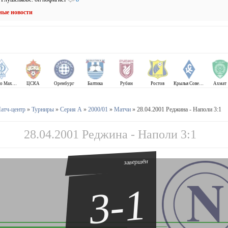
ные новости
Динамо Махачкала
ЦСКА
Оренбург
Балтика
Рубин
Ростов
Крылья Советов
Ахмат
атч-центр
»
Турниры
»
Серия А
»
2000/01
»
Матчи
» 28.04.2001 Реджина - Наполи 3:1
28.04.2001 Реджина - Наполи 3:1
завершён
3-1