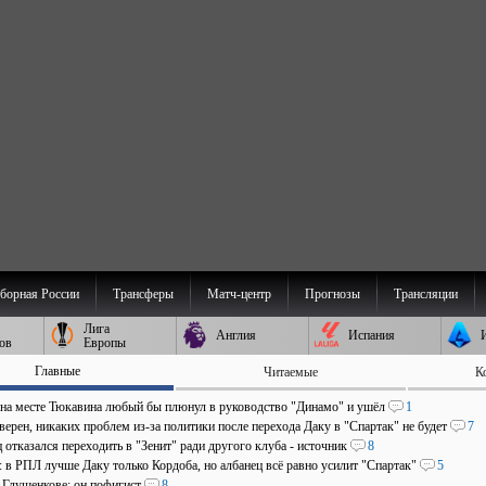
борная России
Трансферы
Матч-центр
Прогнозы
Трансляции
Лига
Англия
Испания
ов
Европы
Главные
Читаемые
К
 на месте Тюкавина любый бы плюнул в руководство "Динамо" и ушёл
1
верен, никаких проблем из-за политики после перехода Даку в "Спартак" не будет
7
отказался переходить в "Зенит" ради другого клуба - источник
8
: в РПЛ лучше Даку только Кордоба, но албанец всё равно усилит "Спартак"
5
о Глушенкове: он пофигист
8