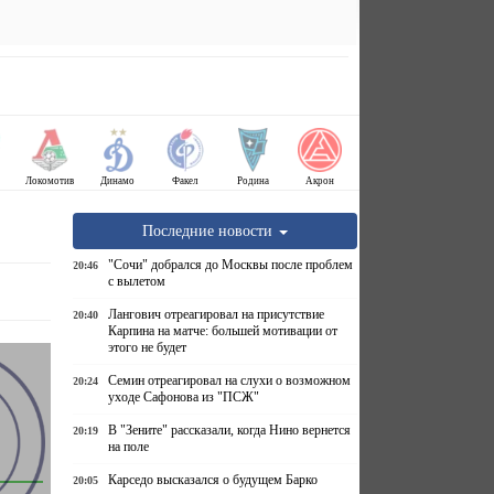
Локомотив
Динамо
Факел
Родина
Акрон
Последние новости
"Сочи" добрался до Москвы после проблем
20:46
с вылетом
Лангович отреагировал на присутствие
20:40
Карпина на матче: большей мотивации от
этого не будет
Семин отреагировал на слухи о возможном
20:24
уходе Сафонова из "ПСЖ"
В "Зените" рассказали, когда Нино вернется
20:19
на поле
Карседо высказался о будущем Барко
20:05