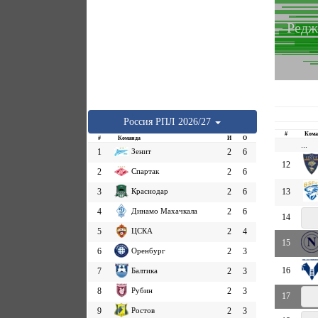
Редж
Россия
РПЛ
2026/27
#
Кома
#
Команда
И
О
...
1
Зенит
2
6
12
2
Спартак
2
6
3
Краснодар
2
6
13
4
Динамо Махачкала
2
6
14
5
ЦСКА
2
4
15
6
Оренбург
2
3
16
7
Балтика
2
3
8
Рубин
2
3
17
9
Ростов
2
3