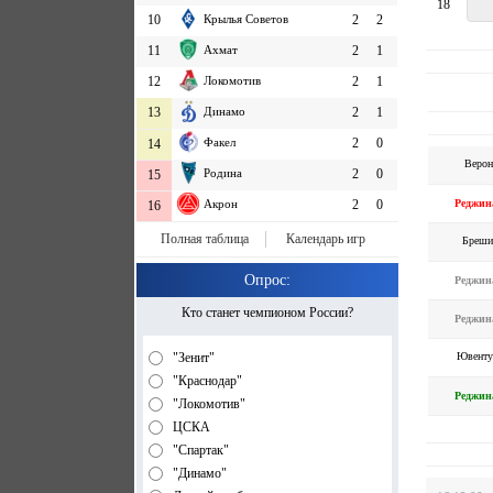
18
10
Крылья Советов
2
2
11
Ахмат
2
1
12
Локомотив
2
1
13
Динамо
2
1
Факел
2
0
14
Верон
Родина
2
0
15
Реджин
Акрон
2
0
16
Полная таблица
Календарь игр
Бреши
Опрос:
Реджин
Кто станет чемпионом России?
Реджин
Ювенту
"Зенит"
"Краснодар"
Реджин
"Локомотив"
ЦСКА
"Спартак"
"Динамо"