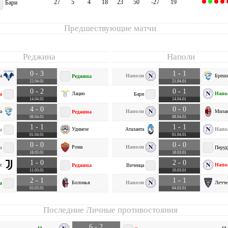
27
5
4
18
23
50
-27
19
Бари
Предшествующие матчи
Реджина
Наполи
0 - 3
1 - 1
а
Наполи
Бреш
Реджина
22.04.01
21.04.01
0 - 2
0 - 1
Лацио
Напо
а
Бари
14.04.01
14.04.01
4 - 0
0 - 0
а
Наполи
Мила
Реджина
08.04.01
08.04.01
1 - 1
1 - 1
Удинезе
Аталанта
Напо
а
01.04.01
01.04.01
0 - 0
0 - 0
Рома
Наполи
а
Перуд
18.03.01
18.03.01
1 - 0
2 - 0
с
Напо
Реджина
Виченца
11.03.01
10.03.01
2 - 1
1 - 1
Болонья
Наполи
Лечче
а
03.03.01
04.03.01
Последние Личные противостояния
6 - 2