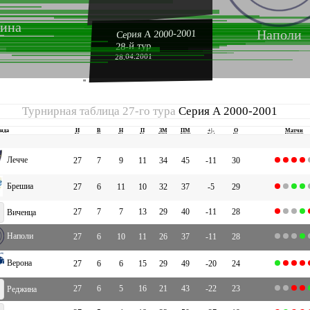
ина
Наполи
Серия А 2000-2001
28-й тур
28.04.2001
''
Турнирная таблица 27-го тура
Серия А 2000-2001
нда
И
В
Н
П
ЗМ
ПМ
+|-
О
Матчи
Лечче
27
7
9
11
34
45
-11
30
Брешиа
27
6
11
10
32
37
-5
29
27
7
7
13
29
40
-11
28
Виченца
Наполи
27
6
10
11
26
37
-11
28
Верона
27
6
6
15
29
49
-20
24
27
6
5
16
21
43
-22
23
Реджина