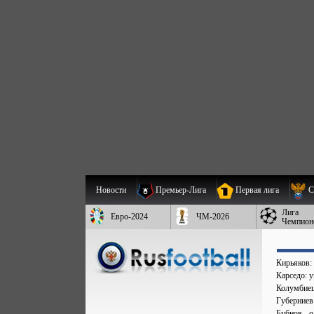
Новости
Премьер-Лига
Первая лига
С
Лига
Евро-2024
ЧМ-2026
Чемпион
Кирьяков:
Карседо: у
Колумбиец 
Губерниев
Бубнов - 