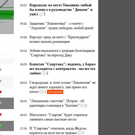
Кирьяков: на месте Тюкавина любый
19:53
бы плюнул в руководство "Динамо" и
ушёл
1
Защитник "Локомотива" - о матче с
19:42
"Акроном": нужно победить любой ценой
Карседо: вряд ли матч с "Краснодаром"
19:28
можно назвать решающим
Зобнин высказался о реакции болельщиков
19:14
"Спартака" на переход Даку
Капитан "Спартака": надеюсь, у Барко
18:59
все наладится с контрактом - мы все его
любим
2
Смородская: в этом сезоне "Локомотив" не
18:54
ждет ничего хорошего, там прямо все
плохо
1
эксклюзив
"Латышонок счастлив". Петров - об
18:33
адаптации голкипера в "Балтике"
2
Массалыга: "Спартак" будет стараться
18:15
занимать самые высокие места
В "Спартаке" ответили, когда Жедсон
17:56
вернется на поле после травмы
1