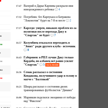
Валерий и Дарья Карпины раскрыли имя
17:47
новорожденного ребенка
4
Погребняк: без Карпукаса и Батракова
17:32
"Локомотив" будет на 7-8-м месте
2
Карседо: уверен, никаких проблем из-за
17:17
политики после перехода Даку в
"Спартак" не будет
7
иа
Колумбиец отказался переходить в
16:57
ли
"Зенит" ради другого клуба - источник
8
н
Губерниев: в РПЛ лучше Даку только
16:43
Кордоба, но албанец всё равно усилит
ли
"Спартак"
5
эксклюзив
жа
Семак рассказал о состоянии
16:36
Кондакова, получившего удар в голову в
ли
матче с "Балтикой"
Шварц рассказал о состоянии двоих
16:21
травмированных футболистов "Динамо"
Маринкин поделился эмоциями от победы
16:06
над "Факелом"