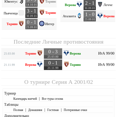
Ювентус
Торино
2 - 1
Верона
Лечче
14.10.01
30.09.01
3 - 1
Торино
Пьяченца
1 - 0
Аталанта
Верона
30.09.01
23.09.01
0 - 1
Торино
Интер
23.09.01
Последние Личные противостояния
0 - 3
ИтА 99/00
Торино
Верона
25.03.00
25.03.00
0 - 1
ИтА 99/00
Верона
Торино
21.11.99
21.11.99
О турнире
Серия А 2001/02
Турнир
|
Календарь матчей
Все туры сезона
Таблицы
|
|
|
Полная
Домашняя
Гостевая
Потерянные очки
Дополнительно