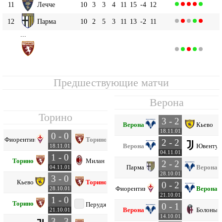
11
Лечче
10
3
3
4
11
15
-4
12
12
Парма
10
2
5
3
11
13
-2
11
...
Торино
14
10
2
4
4
9
15
-6
10
Предшествующие матчи
Верона
Торино
3 - 2
Верона
Кьево
18.11.01
0 - 0
Фиорентина
Торино
2 - 2
Верона
Ювентус
18.11.01
04.11.01
1 - 0
Торино
Милан
2 - 2
Парма
Верона
04.11.01
28.10.01
3 - 0
Кьево
Торино
0 - 2
Фиорентина
Верона
28.10.01
21.10.01
1 - 0
Торино
Перуджа
0 - 1
Верона
Болонья
21.10.01
14.10.01
3 - 3