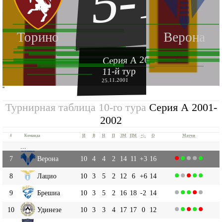
5-1
Торино
Верона
Серия А 2001-2002
11-й тур
25.11.2001
''
Турнирная таблица 10-го тура
Серия А 2001-
2002
#
Команда
И
В
Н
П
ЗМ
ПМ
+|-
О
Матчи
...
7
Верона
10
4
4
2
14
11
+3
16
8
Лацио
10
3
5
2
12
6
+6
14
9
Брешиа
10
3
5
2
16
18
-2
14
10
Удинезе
10
3
3
4
17
17
0
12