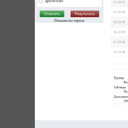
Другой клуб
11.02.01
01.10.00
Показать все опросы
26.02.00
16.10.99
07.03.99
31.10.98
Турнир
Ка
Таблицы
По
Дополнит
20