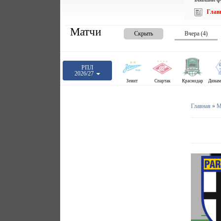
Глав
Матчи
Скрыть
Вчера (4)
РПЛ
2026/27
Зенит
Спартак
Краснодар
Главная
»
М