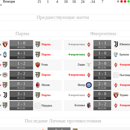
Венеция
15
1
4
10
10
24
-14
7
Предшествующие матчи
Парма
Фиорентина
1 - 0
1 - 1
о
Парма
Фиорентина
Ювенту
19.12.01
19.12.01
4 - 1
1 - 0
а
Парма
Фиорентина
Брешиа
16.12.01
16.12.01
1 - 2
3 - 0
а
Рома
Лацио
Фиорен
09.12.01
09.12.01
3 - 2
1 - 3
е
Парма
Фиорентина
Пьяченц
02.12.01
02.12.01
0 - 1
2 - 0
а
Милан
Интер
Фиорен
25.11.01
25.11.01
3 - 1
0 - 0
с
Парма
Фиорентина
Торино
18.11.01
18.11.01
2 - 1
3 - 2
а
Болонья
Фиорен
Перуджа
04.11.01
04.11.01
Последние Личные противостояния