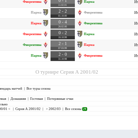
0 - 1
Фиорентина
Парма
Ит
11.02.01
2 - 2
Парма
Фиорентина
Ит
01.10.00
0 - 4
Парма
Фиорентина
Ит
26.02.00
0 - 2
Фиорентина
Парма
Ит
16.10.99
2 - 1
Фиорентина
Парма
Ит
07.03.99
2 - 0
Парма
Фиорентина
Ит
31.10.98
О турнире
Серия А 2001/02
лендарь матчей
|
Все туры сезона
лная
|
Домашняя
|
Гостевая
|
Потерянные очки
ельно
00/01 <
|
Серия А 2001/02
|
> 2002/03
|
Все сезоны
29