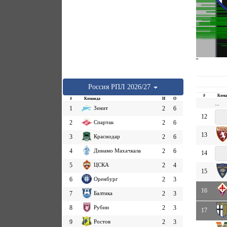
''
Россия
РПЛ
2026/27
#
Кома
#
Команда
И
О
...
1
Зенит
2
6
12
2
Спартак
2
6
13
3
Краснодар
2
6
4
Динамо Махачкала
2
6
14
5
ЦСКА
2
4
15
6
Оренбург
2
3
16
7
Балтика
2
3
8
Рубин
2
3
17
9
Ростов
2
3