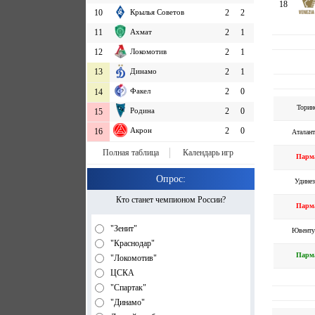
18
10
Крылья Советов
2
2
11
Ахмат
2
1
12
Локомотив
2
1
13
Динамо
2
1
Факел
2
0
14
Торин
Родина
2
0
15
Акрон
2
0
16
Аталант
Полная таблица
Календарь игр
Парм
Опрос:
Удинез
Кто станет чемпионом России?
Парм
"Зенит"
Ювенту
"Краснодар"
Парм
"Локомотив"
ЦСКА
"Спартак"
"Динамо"