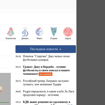
Локомотив
Динамо
Факел
Родина
Акрон
Последние новости
Новичок "Спартака" Даку назвал своих
20:36
футбольных кумиров
Гранат: Даку и Кордоба - лучшие
20:23
футболисты в своем амплуа в нашем
чемпионате
эксклюзив
Российский тренер: Батраков заслужил
20:15
лучшего, чем чемпионат Турции
Родри определился, в каком клубе Ла Лиги
20:05
продолжит карьеру - источник
КДК вынес решение по удаленному в
19:51