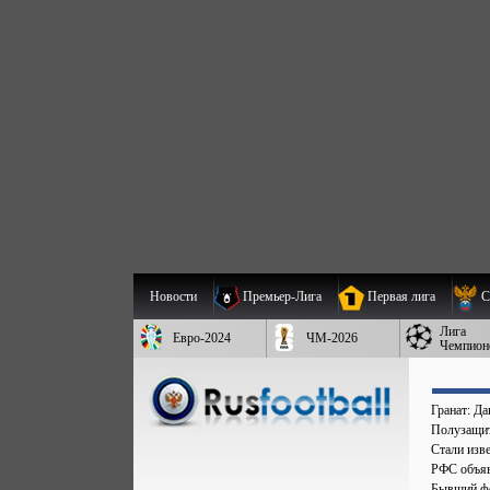
Новости
Премьер-Лига
Первая лига
С
Лига
Евро-2024
ЧМ-2026
Чемпион
Гранат: Д
Полузащит
Стали изве
РФС объяв
Бывший фо