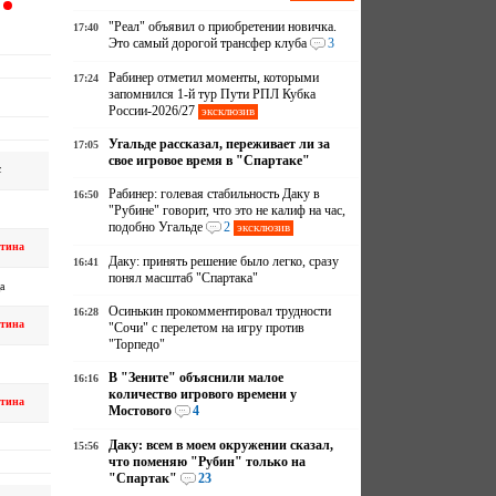
"Реал" объявил о приобретении новичка.
17:40
Это самый дорогой трансфер клуба
3
Рабинер отметил моменты, которыми
17:24
запомнился 1-й тур Пути РПЛ Кубка
России-2026/27
эксклюзив
Угальде рассказал, переживает ли за
17:05
свое игровое время в "Спартаке"
с
Рабинер: голевая стабильность Даку в
16:50
"Рубине" говорит, что это не калиф на час,
подобно Угальде
2
эксклюзив
тина
Даку: принять решение было легко, сразу
16:41
понял масштаб "Спартака"
а
Осинькин прокомментировал трудности
16:28
тина
"Сочи" с перелетом на игру против
"Торпедо"
В "Зените" объяснили малое
16:16
количество игрового времени у
тина
Мостового
4
Даку: всем в моем окружении сказал,
15:56
что поменяю "Рубин" только на
"Спартак"
23