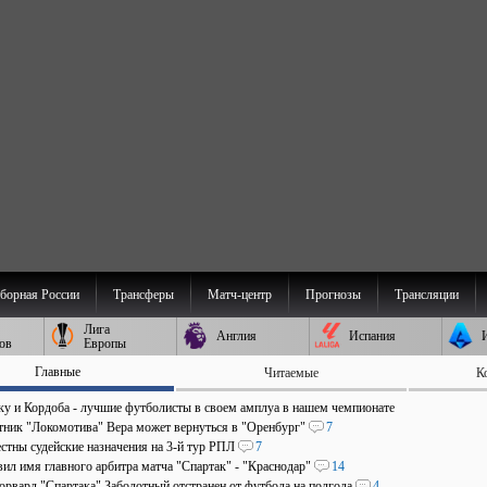
борная России
Трансферы
Матч-центр
Прогнозы
Трансляции
Лига
Англия
Испания
ов
Европы
Главные
Читаемые
К
аку и Кордоба - лучшие футболисты в своем амплуа в нашем чемпионате
ник "Локомотива" Вера может вернуться в "Оренбург"
7
стны судейские назначения на 3-й тур РПЛ
7
ил имя главного арбитра матча "Спартак" - "Краснодар"
14
рвард "Спартака" Заболотный отстранен от футбола на полгода
4