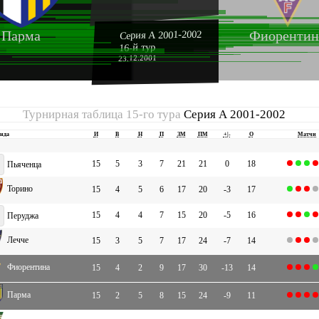
Парма
Фиорентин
Серия А 2001-2002
16-й тур
23.12.2001
Турнирная таблица 15-го тура
Серия А 2001-2002
нда
И
В
Н
П
ЗМ
ПМ
+|-
О
Матчи
15
5
3
7
21
21
0
18
Пьяченца
Торино
15
4
5
6
17
20
-3
17
15
4
4
7
15
20
-5
16
Перуджа
Лечче
15
3
5
7
17
24
-7
14
Фиорентина
15
4
2
9
17
30
-13
14
Парма
15
2
5
8
15
24
-9
11