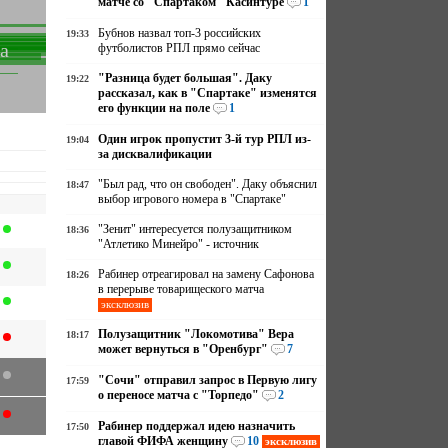
матче со "Спартаком" Касинтуре
1
Бубнов назвал топ-3 российских
19:33
а
футболистов РПЛ прямо сейчас
"Разница будет большая". Даку
19:22
рассказал, как в "Спартаке" изменятся
его функции на поле
1
Один игрок пропустит 3-й тур РПЛ из-
19:04
за дисквалификации
"Был рад, что он свободен". Даку объяснил
18:47
выбор игрового номера в "Спартаке"
"Зенит" интересуется полузащитником
18:36
"Атлетико Минейро" - источник
Рабинер отреагировал на замену Сафонова
18:26
в перерыве товарищеского матча
эксклюзив
Полузащитник "Локомотива" Вера
18:17
может вернуться в "Оренбург"
7
"Сочи" отправил запрос в Первую лигу
17:59
о переносе матча с "Торпедо"
2
Рабинер поддержал идею назначить
17:50
главой ФИФА женщину
10
эксклюзив