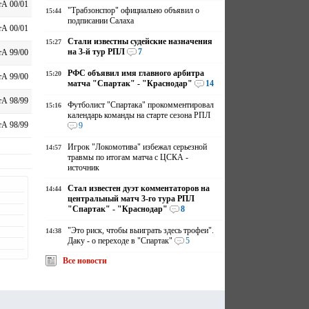
А 00/01
"Трабзонспор" официально объявил о
15:44
подписании Салаха
А 00/01
Стали известны судейские назначения
15:27
на 3-й тур РПЛ
7
А 99/00
РФС объявил имя главного арбитра
15:20
А 99/00
матча "Спартак" - "Краснодар"
14
А 98/99
Футболист "Спартака" прокомментировал
15:16
календарь команды на старте сезона РПЛ
А 98/99
9
Игрок "Локомотива" избежал серьезной
14:57
травмы по итогам матча с ЦСКА -
источник
Стал известен дуэт комментаторов на
14:44
центральный матч 3-го тура РПЛ
"Спартак" - "Краснодар"
8
"Это риск, чтобы выиграть здесь трофеи".
14:38
Даку - о переходе в "Спартак"
5
Все новости