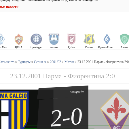
ные новости
Динамо Махачкала
ЦСКА
Оренбург
Балтика
Рубин
Ростов
Крылья Советов
Ахмат
атч-центр
»
Турниры
»
Серия А
»
2001/02
»
Матчи
» 23.12.2001 Парма - Фиорентина 2:0
23.12.2001 Парма - Фиорентина 2:0
завершён
2-0