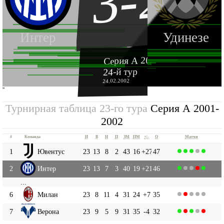
3-2
Интер
Удинезе
Серия А 2001-2002
24-й тур
24.02.2002
''
Турнирная таблица 23-го тура
Серия А 2001-
2002
#
Команда
И
В
Н
П
ЗМ
ПМ
+|-
О
Матчи
1
Ювентус
23
13
8
2
43
16
+27
47
2
Интер
23
13
7
3
40
19
+21
46
...
6
Милан
23
8
11
4
31
24
+7
35
7
Верона
23
9
5
9
31
35
-4
32