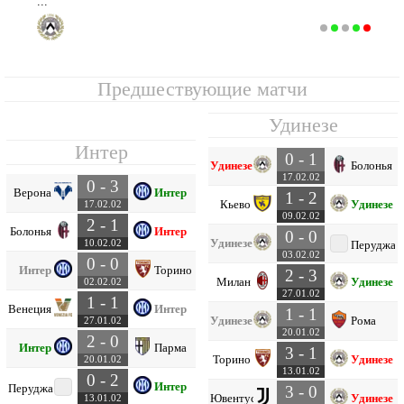
...
Удинезе
11
23
8
5
10
31
36
-5
29
Предшествующие матчи
Удинезе
Интер
0 - 1
Удинезе
Болонья
17.02.02
0 - 3
Верона
Интер
1 - 2
Кьево
Удинезе
17.02.02
09.02.02
2 - 1
Болонья
Интер
0 - 0
Удинезе
10.02.02
Перуджа
03.02.02
0 - 0
Интер
Торино
2 - 3
Милан
Удинезе
02.02.02
27.01.02
1 - 1
Венеция
Интер
1 - 1
Удинезе
Рома
27.01.02
20.01.02
2 - 0
Интер
Парма
3 - 1
Торино
Удинезе
20.01.02
13.01.02
0 - 2
Интер
Перуджа
3 - 0
Ювентус
Удинезе
13.01.02