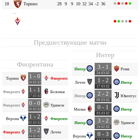
10
Торино
28
9
9
10
32
34
-2
36
...
Фиорентина
17
28
5
7
16
28
51
-23
22
Предшествующие матчи
Интер
Фиорентина
3 - 1
Интер
Рома
24.03.02
1 - 0
Торино
Фиорентина
1 - 2
Лечче
Интер
24.03.02
17.03.02
1 - 1
Фиорентина
Болонья
2 - 2
Интер
Ювентус
17.03.02
09.03.02
0 - 0
Фиорентина
Удинезе
0 - 1
Милан
Интер
10.03.02
03.03.02
1 - 2
Верона
Фиорентина
3 - 2
Интер
Удинезе
03.03.02
24.02.02
1 - 2
Фиорентина
Лечче
0 - 3
Верона
Интер
24.02.02