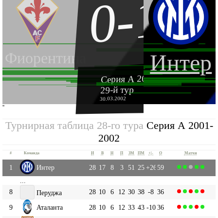
0-1
Фиорентина
Интер
Серия А 2001-2002
29-й тур
30.03.2002
''
Турнирная таблица 28-го тура
Серия А 2001-
2002
#
Команда
И
В
Н
П
ЗМ
ПМ
+|-
О
Матчи
1
Интер
28
17
8
3
51
25
+26
59
...
8
28
10
6
12
30
38
-8
36
Перуджа
9
Аталанта
28
10
6
12
33
43
-10
36