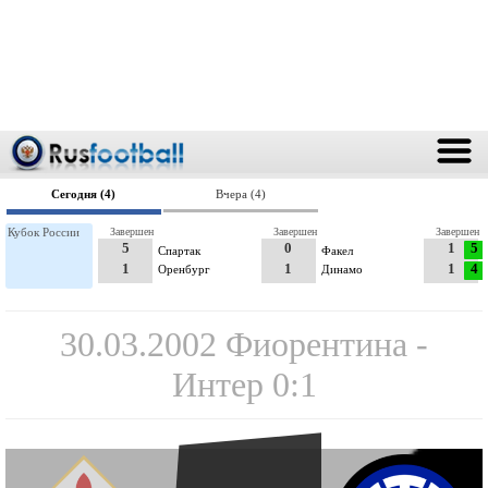
Сегодня (4)
Вчера (4)
Кубок России
Завершен
Завершен
Завершен
5
0
1
5
Спартак
Факел
1
1
1
4
Оренбург
Динамо
30.03.2002 Фиорентина -
Интер 0:1