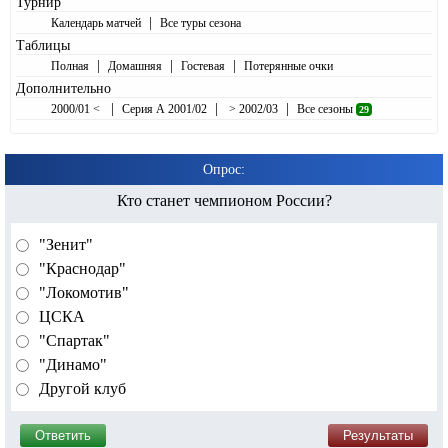
Турнир
|
Календарь матчей
Все туры сезона
Таблицы
|
|
|
Полная
Домашняя
Гостевая
Потерянные очки
Дополнительно
|
|
|
2000/01 <
Серия А 2001/02
> 2002/03
Все сезоны
29
Опрос:
Кто станет чемпионом России?
"Зенит"
"Краснодар"
"Локомотив"
ЦСКА
"Спартак"
"Динамо"
Другой клуб