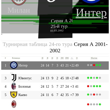
Милан
Интер
Серия А 2001-2002
25-й тур
03.03.2002
''
Турнирная таблица 24-го тура
Серия А 2001-
2002
#
Команда
И
В
Н
П
ЗМ
ПМ
+|-
О
Матчи
1
Интер
24
14
7
3
43
21
+22
49
...
3
Ювентус
24
13
9
2
45
18
+27
48
4
Болонья
24
12
5
7
27
24
+3
41
5
Кьево
24
11
6
7
42
35
+7
39
Милан
6
24
9
11
4
35
25
+10
38