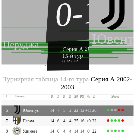
0-1
Ювент
Перуджа
Серия А 2002-2003
15-й тур
22.12.2002
''
Турнирная таблица 14-го тура
Серия А 2002-
2003
#
Команда
И
В
Н
П
ЗМ
ПМ
+|-
О
Матчи
...
6
Ювентус
14
7
5
2
22
12
+10
26
7
Парма
14
6
4
4
25
16
+9
22
8
Удинезе
14
6
4
4
14
14
0
22