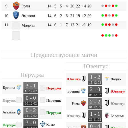
9
Рома
14
5
5
4
26
22
+4
20
10
Эмполи
14
6
2
6
21
19
+2
20
11
14
6
1
7
12
21
-9
19
Модена
12
14
5
3
6
18
22
-4
18
Перуджа
Предшествующие матчи
Ювентус
Перуджа
1 - 2
Ювентус
Лацио
15.12.02
3 - 1
Брешиа
Перуджа
2 - 0
Брешиа
Ювентус
15.12.02
08.12.02
0 - 0
Перуджа
Пьяченца
2 - 2
Рома
Ювентус
08.12.02
01.12.02
0 - 2
Аталанта
Перуджа
1 - 1
Ювентус
Болонья
01.12.02
23.11.02
3 - 0
Комо
Перуджа
0 - 4