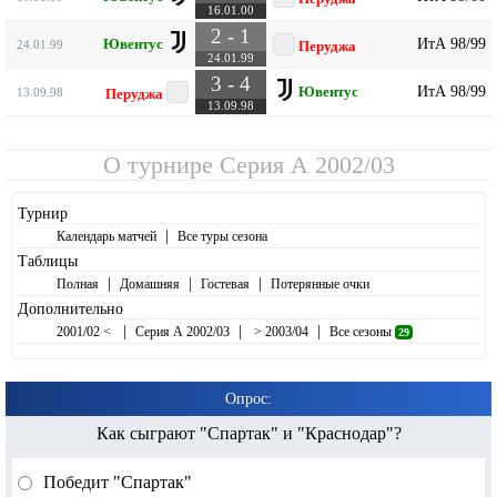
16.01.00
2 - 1
ИтА 98/99
Ювентус
24.01.99
Перуджа
24.01.99
3 - 4
ИтА 98/99
Ювентус
13.09.98
Перуджа
13.09.98
О турнире
Серия А 2002/03
Турнир
|
Календарь матчей
Все туры сезона
Таблицы
|
|
|
Полная
Домашняя
Гостевая
Потерянные очки
Дополнительно
|
|
|
2001/02 <
Серия А 2002/03
> 2003/04
Все сезоны
29
Опрос:
Как сыграют "Спартак" и "Краснодар"?
Победит "Спартак"