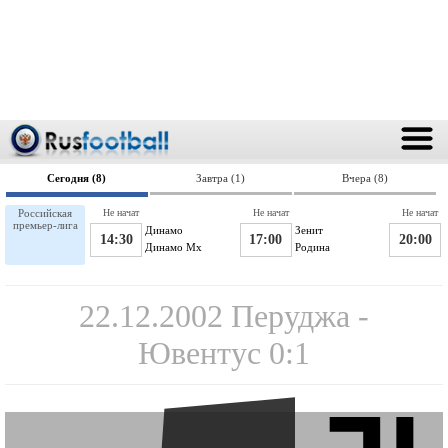
Сегодня (8)
Завтра (1)
Вчера (8)
Российская
Не начат
Не начат
Не начат
премьер-лига
Динамо
Зенит
14:30
17:00
20:00
Динамо Мх
Родина
22.12.2002 Перуджа -
Ювентус 0:1