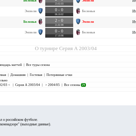
Болонья
Эмполи
Ит
23.02.03
0 - 0
Эмполи
Болонья
Ит
06.10.02
2 - 0
Болонья
Эмполи
Ит
21.02.99
0 - 0
Эмполи
Болонья
Ит
17.10.98
О турнире
Серия А 2003/04
лендарь матчей
|
Все туры сезона
лная
|
Домашняя
|
Гостевая
|
Потерянные очки
ельно
02/03 <
|
Серия А 2003/04
|
> 2004/05
|
Все сезоны
29
л о российском футболе.
скомнадзоре" (
выходные данные
).