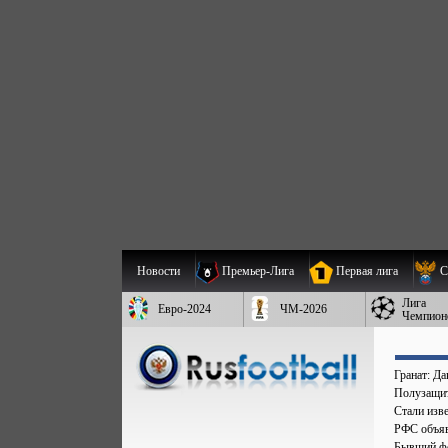
Новости
Премьер-Лига
Первая лига
С
Лига
Евро-2024
ЧМ-2026
Чемпион
Гранат: Д
Полузащит
Стали изве
РФС объяв
Бывший фо