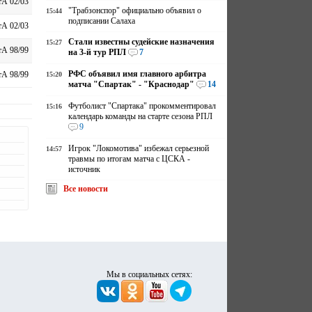
А 02/03
"Трабзонспор" официально объявил о
15:44
подписании Салаха
А 02/03
Стали известны судейские назначения
15:27
А 98/99
на 3-й тур РПЛ
7
РФС объявил имя главного арбитра
А 98/99
15:20
матча "Спартак" - "Краснодар"
14
Футболист "Спартака" прокомментировал
15:16
календарь команды на старте сезона РПЛ
9
Игрок "Локомотива" избежал серьезной
14:57
травмы по итогам матча с ЦСКА -
источник
Все новости
Мы в социальных сетях: