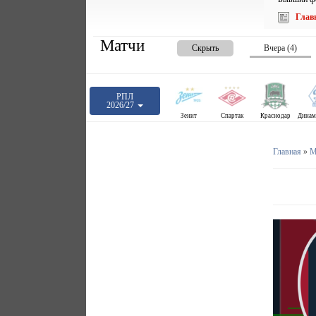
Глав
Матчи
Скрыть
Вчера (4)
РПЛ
2026/27
Зенит
Спартак
Краснодар
Главная
»
М