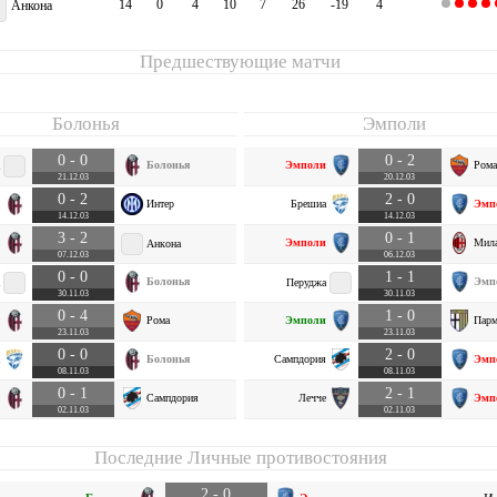
14
0
4
10
7
26
-19
4
Анкона
Предшествующие матчи
Болонья
Эмполи
0 - 0
0 - 2
Болонья
Эмполи
Рома
21.12.03
20.12.03
0 - 2
2 - 0
Интер
Брешиа
Эмп
14.12.03
14.12.03
3 - 2
0 - 1
Эмполи
Мил
Анкона
07.12.03
06.12.03
0 - 0
1 - 1
Болонья
Эмп
Перуджа
30.11.03
30.11.03
0 - 4
1 - 0
Рома
Эмполи
Парм
23.11.03
23.11.03
0 - 0
2 - 0
Болонья
Сампдория
Эмп
08.11.03
08.11.03
0 - 1
2 - 1
Сампдория
Лечче
Эмп
02.11.03
02.11.03
Последние Личные противостояния
2 - 0