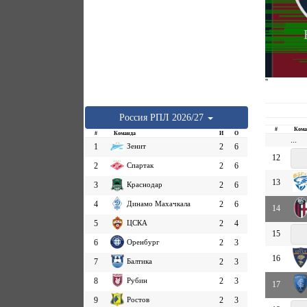
''
Россия
РПЛ
2026/27
#
Кома
#
Команда
И
О
...
1
Зенит
2
6
12
2
Спартак
2
6
13
3
Краснодар
2
6
4
Динамо Махачкала
2
6
14
5
ЦСКА
2
4
15
6
Оренбург
2
3
16
7
Балтика
2
3
8
Рубин
2
3
17
9
Ростов
2
3