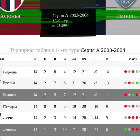
Болонья
Эмполи
Серия А 2003-2004
15-й тур
06.01.2004
Турнирная таблица 14-го тура
Серия А 2003-2004
нда
И
В
Н
П
ЗМ
ПМ
+|-
О
Матчи
14
2
8
4
12
21
-9
14
Реджина
Брешиа
14
2
7
5
21
26
-5
13
Болонья
14
2
5
7
12
21
-9
11
14
0
9
5
19
29
-10
9
Перуджа
Лечче
14
2
3
9
14
28
-14
9
Эмполи
14
1
3
10
7
28
-21
6