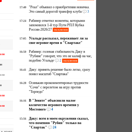
"Реал" объявил о приобретении новичка.
17:40
Это самый дорогой трансфер клуба
3
Рабинер отметил моменты, которыми
17:24
запомнился 1-й тур Пути РПЛ Кубка
России-2026/27
эксклюзив
Угальде рассказал, переживает ли за
17:05
свое игровое время в "Спартаке"
Рабинер: голевая стабильность Даку в
16:50
оли
"Рубине" говорит, что это не калиф на час,
подобно Угальде
2
эксклюзив
ан
Даку: принять решение было легко, сразу
16:41
понял масштаб "Спартака"
оли
Осинькин прокомментировал трудности
16:28
а
"Сочи" с перелетом на игру против
"Торпедо"
оли
В "Зените" объяснили малое
16:16
количество игрового времени у
оли
Мостового
4
Даку: всем в моем окружении сказал,
15:56
что поменяю "Рубин" только на
"Спартак"
24