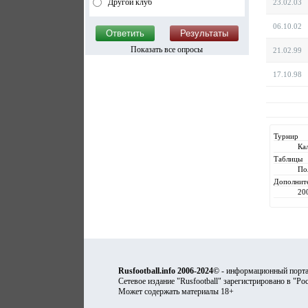
Другой клуб
23.02.03
06.10.02
Показать все опросы
21.02.99
17.10.98
Турнир
Ка
Таблицы
По
Дополнит
20
Rusfootball.info 2006-2024©
- информационный порта
Сетевое издание "Rusfootball" зарегистрировано в "Ро
Может содержать материалы 18+