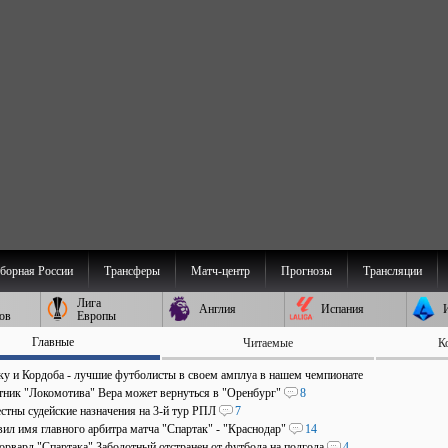
борная России
Трансферы
Матч-центр
Прогнозы
Трансляции
Лига
Англия
Испания
ов
Европы
Главные
Читаемые
К
аку и Кордоба - лучшие футболисты в своем амплуа в нашем чемпионате
ник "Локомотива" Вера может вернуться в "Оренбург"
8
стны судейские назначения на 3-й тур РПЛ
7
ил имя главного арбитра матча "Спартак" - "Краснодар"
14
рвард "Спартака" Заболотный отстранен от футбола на полгода
4