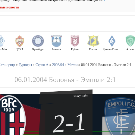
ные новости
Динамо Махачкала
ЦСКА
Оренбург
Балтика
Рубин
Ростов
Крылья Советов
Ахмат
атч-центр
»
Турниры
»
Серия А
»
2003/04
»
Матчи
» 06.01.2004 Болонья - Эмполи 2:1
06.01.2004 Болонья - Эмполи 2:1
завершён
2-1