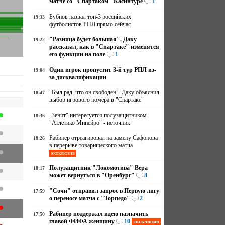
матче со "Спартаком" Касинтуре
1
Бубнов назвал топ-3 российских
19:33
футболистов РПЛ прямо сейчас
"Разница будет большая". Даку
19:22
рассказал, как в "Спартаке" изменятся
его функции на поле
1
Один игрок пропустит 3-й тур РПЛ из-
19:04
за дисквалификации
"Был рад, что он свободен". Даку объяснил
18:47
выбор игрового номера в "Спартаке"
"Зенит" интересуется полузащитником
18:36
"Атлетико Минейро" - источник
Рабинер отреагировал на замену Сафонова
18:26
в перерыве товарищеского матча
эксклюзив
Полузащитник "Локомотива" Вера
18:17
может вернуться в "Оренбург"
8
"Сочи" отправил запрос в Первую лигу
17:59
о переносе матча с "Торпедо"
2
Рабинер поддержал идею назначить
17:50
главой ФИФА женщину
10
эксклюзив