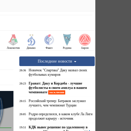
Локомотив
Динамо
Факел
Родина
Акрон
Последние новости
Новичок "Спартака" Даку назвал своих
20:36
футбольных кумиров
Гранат: Даку и Кордоба - лучшие
20:23
футболисты в своем амплуа в нашем
чемпионате
эксклюзив
Российский тренер: Батраков заслужил
20:15
лучшего, чем чемпионат Турции
Родри определился, в каком клубе Ла Лиги
20:05
продолжит карьеру - источник
КДК вынес решение по удаленному в
19:51