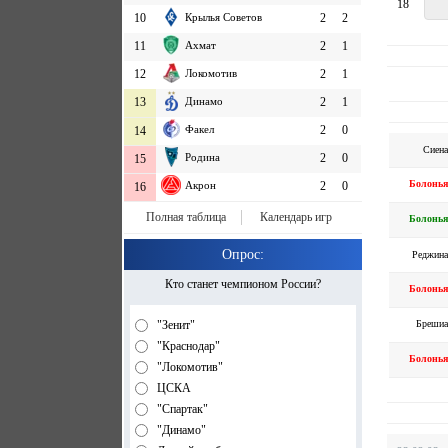
18
10
Крылья Советов
2
2
11
Ахмат
2
1
12
Локомотив
2
1
13
Динамо
2
1
Факел
2
0
14
Сиена
Родина
2
0
15
Болонья
Акрон
2
0
16
Полная таблица
Календарь игр
Болонья
Опрос:
Реджина
Кто станет чемпионом России?
Болонья
Брешиа
"Зенит"
"Краснодар"
Болонья
"Локомотив"
ЦСКА
"Спартак"
"Динамо"