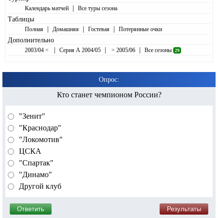
|
Календарь матчей
Все туры сезона
Таблицы
|
|
|
Полная
Домашняя
Гостевая
Потерянные очки
Дополнительно
|
|
|
2003/04 <
Серия А 2004/05
> 2005/06
Все сезоны
29
Опрос:
Кто станет чемпионом России?
"Зенит"
"Краснодар"
"Локомотив"
ЦСКА
"Спартак"
"Динамо"
Другой клуб