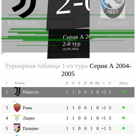
2-0
Ювентус
Аталанта
Серия А 2004-2005
2-й тур
19.09.2004
''
Турнирная таблица 1-го тура
Серия А 2004-
2005
#
Команда
И
В
Н
П
ЗМ
ПМ
+|-
О
Матчи
1
Ювентус
1
1
0
0
3
0
+3
3
...
3
Рома
1
1
0
0
1
0
+1
3
4
Лацио
1
1
0
0
1
0
+1
3
5
Палермо
1
1
0
0
1
0
+1
3