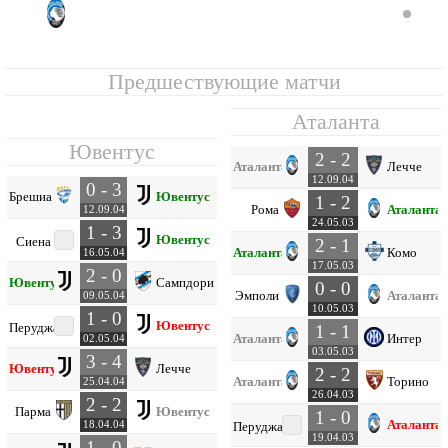
Аталанта
6
1
0
1
0
2
2
0
1
Предшествующие матчи
Аталанта
Ювентус
2 - 2
Аталанта
Лечче
12.09.04
0 - 3
Брешиа
Ювентус
1 - 2
Рома
Аталанта
12.09.04
24.05.03
1 - 3
Ювентус
Сиена
2 - 1
Аталанта
Комо
16.05.04
17.05.03
2 - 0
Ювентус
Сампдория
0 - 0
Эмполи
Аталанта
09.05.04
10.05.03
1 - 0
Ювентус
Перуджа
1 - 1
Аталанта
Интер
02.05.04
03.05.03
3 - 4
Ювентус
Лечче
2 - 2
Аталанта
Торино
25.04.04
26.04.03
2 - 2
Парма
Ювентус
1 - 0
Аталанта
18.04.04
Перуджа
19.04.03
1 - 0