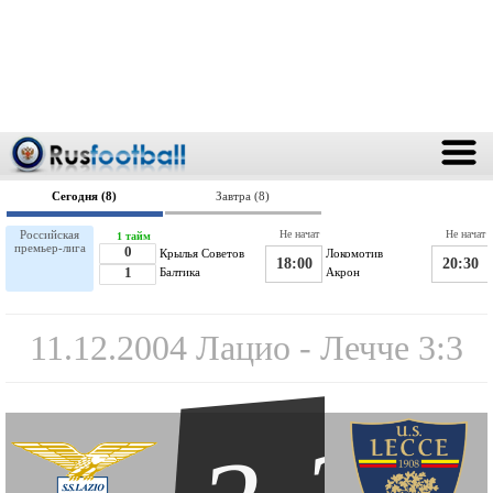
Сегодня (8)
Завтра (8)
Российская
Не начат
Не начат
1 тайм
премьер-лига
0
Крылья Советов
Локомотив
18:00
20:30
1
Балтика
Акрон
11.12.2004 Лацио - Лечче 3:3