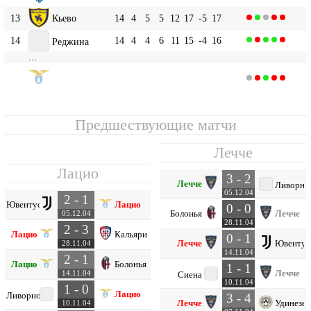
13
Кьево
14
4
5
5
12
17
-5
17
14
14
4
4
6
11
15
-4
16
Реджина
...
Лацио
16
14
4
4
6
16
17
-1
16
Предшествующие матчи
Лечче
Лацио
3 - 2
Лечче
Ливорно
05.12.04
2 - 1
Ювентус
Лацио
0 - 0
Болонья
Лечче
05.12.04
28.11.04
2 - 3
Лацио
Кальяри
0 - 1
Лечче
Ювентус
28.11.04
14.11.04
2 - 1
Лацио
Болонья
1 - 1
Лечче
14.11.04
Сиена
10.11.04
1 - 0
Лацио
Ливорно
3 - 4
Лечче
Удинезе
10.11.04