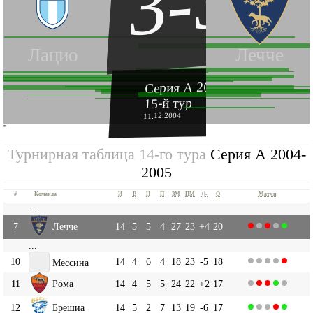
3-3
Лацио
Лечче
Серия А 2004-2005
15-й тур
11.12.2004
''
Турнирная таблица 14-го тура
Серия А 2004-
2005
#
Команда
И
В
Н
П
ЗМ
ПМ
+|-
О
Матчи
...
7
Лечче
14
5
5
4
27
23
+4
20
...
10
14
4
6
4
18
23
-5
18
Мессина
11
Рома
14
4
5
5
24
22
+2
17
12
Брешиа
14
5
2
7
13
19
-6
17