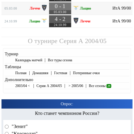
0 - 1
ИтА 99/00
Лечче
Лацио
05.03.00
05.03.00
4 - 2
ИтА 99/00
Лацио
Лечче
24.10.99
24.10.99
О турнире
Серия А 2004/05
Турнир
|
Календарь матчей
Все туры сезона
Таблицы
|
|
|
Полная
Домашняя
Гостевая
Потерянные очки
Дополнительно
|
|
|
2003/04 <
Серия А 2004/05
> 2005/06
Все сезоны
29
Опрос:
Кто станет чемпионом России?
"Зенит"
"Краснодар"