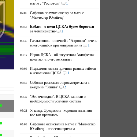
матче с "Ростовом"
1
Сафонов получил оценку за матч с
07:06
"Манчестер Юнайтед"
Бабаев - о цели ЦСКА: будем бороться
06:58
за чемпионство
2
Галактионов - о ничьей с "Акроном": очень
06:36
много ошибок при контроле мяча
1
Игрок ЦСКА - об отсутствии Акинфеева:
06:17
понятно, что его не хватает
Игдисамов назвал причины разных таймов
06:09
в исполнении ЦСКА
1
Соболев рассказал о просмотре сына в
05:56
академии "Зенита"
2
"Это очевидно". В ЦСКА заявили о
05:37
необходимости усиления состава
Угальде: Эредивизи - хорошая лига, мне
05:21
всё там нравилось
Сафонова освистали в матче с "Манчестер
05:08
Юнайтед" - известна причина