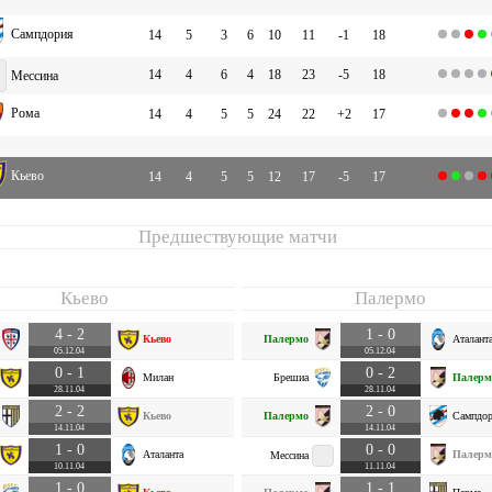
Сампдория
14
5
3
6
10
11
-1
18
14
4
6
4
18
23
-5
18
Мессина
Рома
14
4
5
5
24
22
+2
17
Кьево
14
4
5
5
12
17
-5
17
Предшествующие матчи
Кьево
Палермо
4 - 2
1 - 0
Кьево
Палермо
Аталант
05.12.04
05.12.04
0 - 1
0 - 2
Милан
Брешиа
Палерм
28.11.04
28.11.04
2 - 2
2 - 0
Кьево
Палермо
Сампдо
14.11.04
14.11.04
1 - 0
0 - 0
Аталанта
Палерм
Мессина
10.11.04
11.11.04
1 - 0
1 - 1