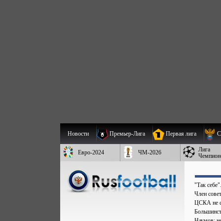
Новости
Премьер-Лига
Первая лига
С
Лига
Евро-2024
ЧМ-2026
Чемпион
"Так себе
Член сове
ЦСКА не с
Большинст
Наумов: не