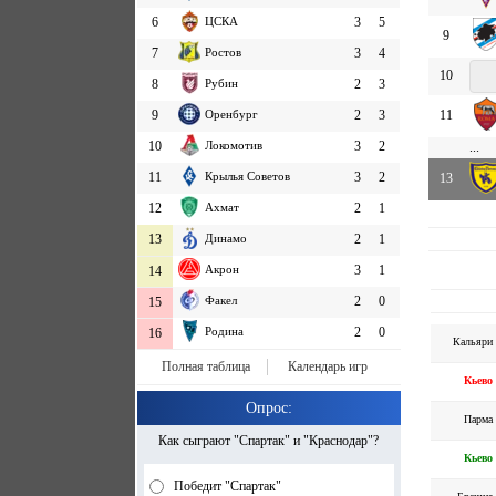
6
ЦСКА
3
5
9
7
Ростов
3
4
10
8
Рубин
2
3
9
Оренбург
2
3
11
10
Локомотив
3
2
...
11
Крылья Советов
3
2
13
12
Ахмат
2
1
13
Динамо
2
1
Акрон
3
1
14
Факел
2
0
15
Родина
2
0
16
Кальяри
Полная таблица
Календарь игр
Кьево
Опрос:
Парма
Как сыграют "Спартак" и "Краснодар"?
Кьево
Победит "Спартак"