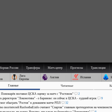
борная России
Трансферы
Матч-центр
Прогнозы
Трансляции
Лига
Англия
Испания
ов
Европы
Главные
Читаемые
К
". Пономарёв поставил ЦСКА оценку за матч с "Ростовом"
2
та директоров "Локомотива" - о Баринове: он сейчас в ЦСКА - худший игрок
9
мог обыграть "Ростов" в домашнем матче РПЛ
32
во посетителей Rusfootball.info считают "Спартак" главным претендентом на чемпионст
т ни мысли, ни азарта. Чувство, что какая-то безнадёга у "Локомотива"
6