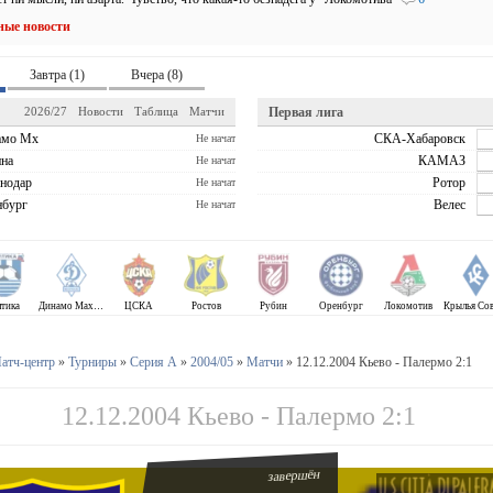
ные новости
Завтра (1)
Вчера (8)
2026/27
Новости
Таблица
Матчи
Первая лига
амо Мх
СКА-Хабаровск
Не начат
на
КАМАЗ
Не начат
нодар
Ротор
Не начат
бург
Велес
Не начат
лтика
Динамо Махачкала
ЦСКА
Ростов
Рубин
Оренбург
Локомотив
атч-центр
»
Турниры
»
Серия А
»
2004/05
»
Матчи
» 12.12.2004 Кьево - Палермо 2:1
12.12.2004 Кьево - Палермо 2:1
завершён