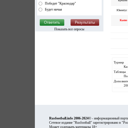
Брешиа
Победит "Краснодар"
Будет ничья
Ювентус
Кьево
Показать все опросы
Турнир
Ка
Таблицы
По
Дополнит
20
Rusfootball.info 2006-2024©
- информационный порта
Сетевое издание "Rusfootball" зарегистрировано в "Ро
Может содержать материалы 18+