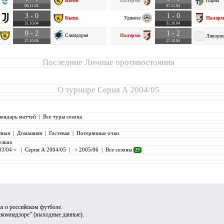
Кьево
Палермо
Парма
06.11.04
07.11.04
3 - 0
1 - 0
Кьево
Удинезе
Палерм
31.10.04
31.10.04
0 - 2
1 - 2
Сампдория
Палермо
Ливорн
27.10.04
27.10.04
Последние Личные противостояния
О турнире
Серия А 2004/05
лендарь матчей
|
Все туры сезона
лная
|
Домашняя
|
Гостевая
|
Потерянные очки
ельно
03/04 <
|
Серия А 2004/05
|
> 2005/06
|
Все сезоны
29
л о российском футболе.
скомнадзоре" (
выходные данные
).