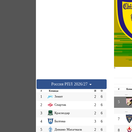
''
Россия
РПЛ
2026/27
#
Кома
#
Команда
И
О
...
1
Зенит
2
6
5
2
Спартак
2
6
...
3
Краснодар
2
6
7
4
Балтика
3
6
5
Динамо Махачкала
2
6
8