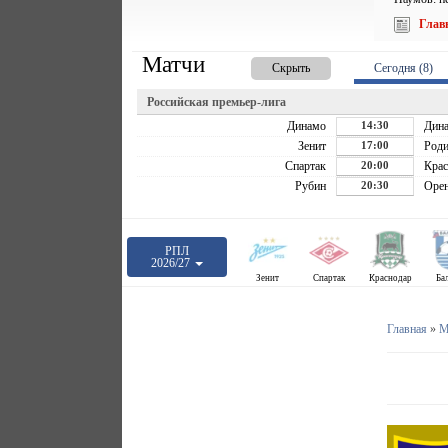
Глав
Матчи
Скрыть
Сегодня (8)
Российская премьер-лига
Динамо
14:30
Дин
Зенит
17:00
Роди
Спартак
20:00
Крас
Рубин
20:30
Орен
РПЛ
2026/27
Зенит
Спартак
Краснодар
Ба
Главная
»
М