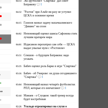
Экс-футболист "Спартака" дал совет
04:53
Батракову
1
"Ростов" при Альбе ни разу не уступил
04:32
ЦСКА в основное время
Газизов назвал задачу махачкалинского
04:15
"Динамо" на сезон
Непомнящий оценил шансы Сафонова стать
04:02
лучшим вратарем мира
Игдисамов перехитрил сам себя — ЦСКА
04:01
выдал унылые нули с «Ростовом»
Семшов - о будущем Батракова: надо
03:51
уезжать
Бабич оценил роль Барко в игре "Спартака"
03:35
Бабич - об Умярове: он душа сегодняшнего
03:16
а
"Спартака"
1
о
Непомнящий назвал четырёх футболистах
03:04
РПЛ, которые его впечатляют
1
рия
Мамаев - о Слуцком: такой тренер всегда
02:44
будет востребован
о
Угальде отреагировал на слухи о
02:26