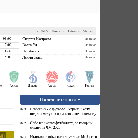
2026/27
Новости
Таблица
Матчи
08:00
Спартак Кострома
Не начат
17:00
Волга Ул
Не начат
18:30
Челябинск
Не начат
19:00
Ленинградец
Не начат
Крылья Советов
Ахмат
Динамо
Акрон
Факел
Родина
Последние новости
Благоевич - о футболе "Акрона": хочу
07:38
видеть смелую и организованную команду
Соболев назвал футболиста, за которым
07:29
следил на ЧМ-2026
Игдисамов объяснил отсутствие Мойзеса в
07:16