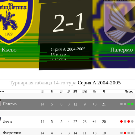
2-1
Кьево
Палермо
Серия А 2004-2005
15-й тур
12.12.2004
Турнирная таблица 14-го тура
Серия А 2004-2005
нда
И
В
Н
П
ЗМ
ПМ
+|-
О
Матчи
Палермо
14
5
6
3
12
9
+3
21
Лечче
14
5
5
4
27
23
+4
20
Фиорентина
14
4
7
3
14
11
+3
19