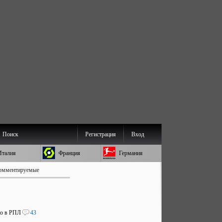
Поиск
Регистрация
Вход
Италия
Франция
Германия
омментируемые
во в РПЛ
43