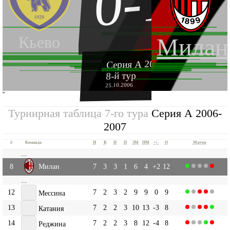
0-1
Кьево
Милан
Серия А 2006-2007
8-й тур
25.10.2006
''
Турнирная таблица 7-го тура
Серия А 2006-
2007
#
Команда
И
В
Н
П
ЗМ
ПМ
+|-
О
Матчи
...
8
Милан
7
3
3
1
6
4
+2
12
...
12
7
2
3
2
9
9
0
9
Мессина
13
7
2
2
3
10
13
-3
8
Катания
14
7
2
2
3
8
12
-4
8
Реджина