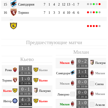
15
Сампдория
7
1
4
2
12
13
-1
7
16
Торино
7
1
3
3
4
10
-6
6
...
Кьево
20
7
0
2
5
6
11
-5
2
Предшествующие матчи
Милан
Кьево
0 - 2
Милан
Палермо
22.10.06
1 - 1
Рома
Кьево
1 - 1
Сампдория
Милан
22.10.06
14.10.06
1 - 0
Торино
Кьево
0 - 0
Милан
15.10.06
Сиена
01.10.06
0 - 1
Кьево
Палермо
0 - 0
Милан
01.10.06
Ливорно
23.09.06
4 - 3
Интер
Кьево
1 - 0
Милан
24.09.06
Асколи
20.09.06