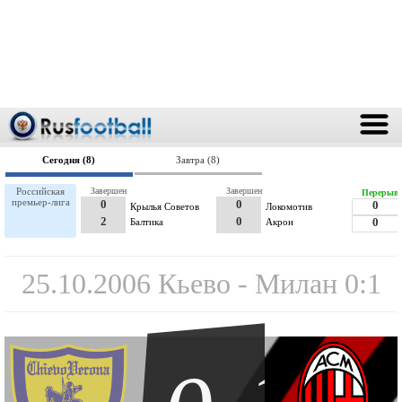
Сегодня (8)
Завтра (8)
Российская
Завершен
Завершен
Перерыв
премьер-лига
0
0
0
Крылья Советов
Локомотив
2
0
Балтика
Акрон
0
25.10.2006 Кьево - Милан 0:1