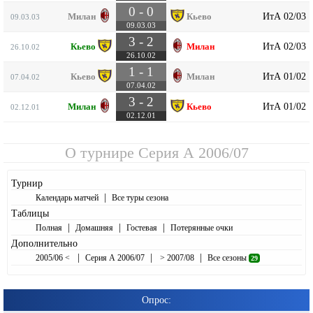
0 - 0
ИтА 02/03
Милан
Кьево
09.03.03
09.03.03
3 - 2
ИтА 02/03
Кьево
Милан
26.10.02
26.10.02
1 - 1
ИтА 01/02
Кьево
Милан
07.04.02
07.04.02
3 - 2
ИтА 01/02
Милан
Кьево
02.12.01
02.12.01
О турнире
Серия А 2006/07
Турнир
|
Календарь матчей
Все туры сезона
Таблицы
|
|
|
Полная
Домашняя
Гостевая
Потерянные очки
Дополнительно
|
|
|
2005/06 <
Серия А 2006/07
> 2007/08
Все сезоны
29
Опрос: