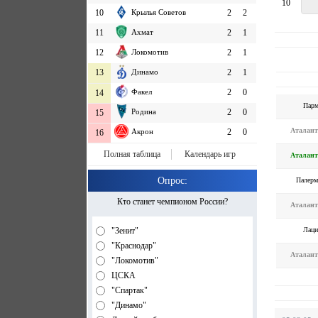
10
10
Крылья Советов
2
2
11
Ахмат
2
1
12
Локомотив
2
1
13
Динамо
2
1
Факел
2
0
14
Парм
Родина
2
0
15
Аталант
Акрон
2
0
16
Полная таблица
Календарь игр
Аталант
Опрос:
Палерм
Кто станет чемпионом России?
Аталант
Лаци
"Зенит"
"Краснодар"
Аталант
"Локомотив"
ЦСКА
"Спартак"
"Динамо"