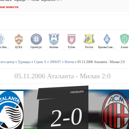
ные новости
Динамо Махачкала
ЦСКА
Оренбург
Балтика
Рубин
Ростов
Крылья Советов
Ахмат
атч-центр
»
Турниры
»
Серия А
»
2006/07
»
Матчи
» 05.11.2006 Аталанта - Милан 2:0
05.11.2006 Аталанта - Милан 2:0
завершён
2-0