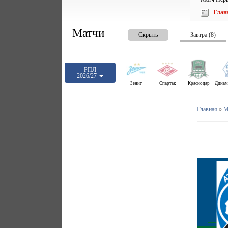
Глав
Матчи
Скрыть
Завтра (8)
РПЛ
2026/27
Зенит
Спартак
Краснодар
Главная
»
М