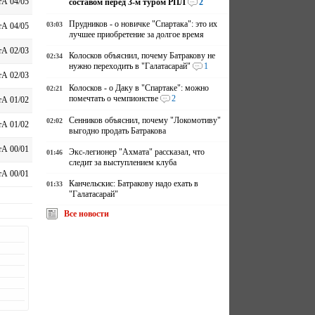
А 04/05
составом перед 3-м туром РПЛ
2
Прудников - о новичке "Спартака": это их
03:03
А 04/05
лучшее приобретение за долгое время
А 02/03
Колосков объяснил, почему Батракову не
02:34
нужно переходить в "Галатасарай"
1
А 02/03
Колосков - о Даку в "Спартаке": можно
02:21
помечтать о чемпионстве
2
А 01/02
Сенников объяснил, почему "Локомотиву"
02:02
А 01/02
выгодно продать Батракова
А 00/01
Экс-легионер "Ахмата" рассказал, что
01:46
следит за выступлением клуба
А 00/01
Канчельскис: Батракову надо ехать в
01:33
"Галатасарай"
Все новости