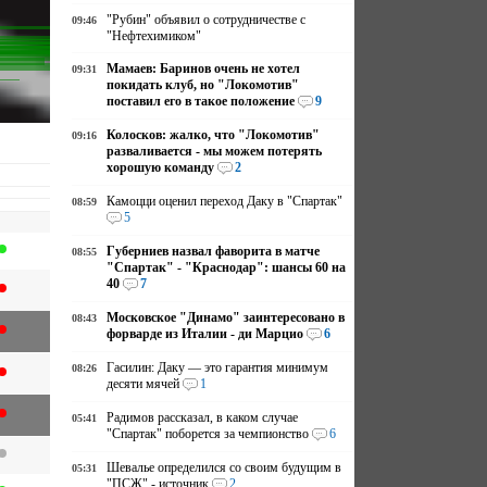
"Рубин" объявил о сотрудничестве с
09:46
"Нефтехимиком"
Мамаев: Баринов очень не хотел
09:31
покидать клуб, но "Локомотив"
поставил его в такое положение
9
Колосков: жалко, что "Локомотив"
09:16
разваливается - мы можем потерять
хорошую команду
2
Камоцци оценил переход Даку в "Спартак"
08:59
5
Губерниев назвал фаворита в матче
08:55
"Спартак" - "Краснодар": шансы 60 на
40
7
Московское "Динамо" заинтересовано в
08:43
форварде из Италии - ди Марцио
6
Гасилин: Даку — это гарантия минимум
08:26
десяти мячей
1
Радимов рассказал, в каком случае
05:41
"Спартак" поборется за чемпионство
6
Шевалье определился со своим будущим в
05:31
"ПСЖ" - источник
2