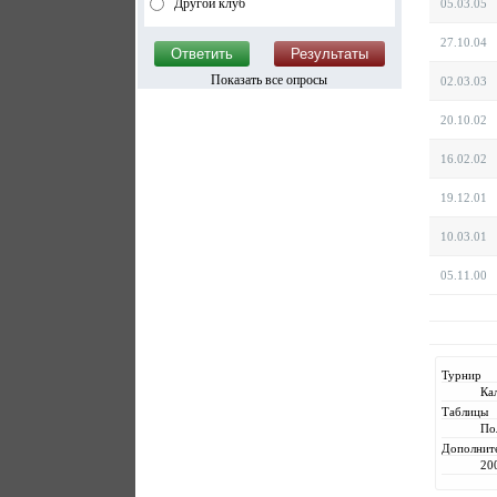
Другой клуб
05.03.05
27.10.04
Показать все опросы
02.03.03
20.10.02
16.02.02
19.12.01
10.03.01
05.11.00
Турнир
Ка
Таблицы
По
Дополнит
20