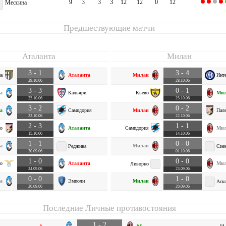
9
3
3
3
12
12
0
12
Мессина
Предшествующие матчи
Аталанта
Милан
3 - 1
3 - 4
а
Аталанта
Милан
Инт
29.10.06
28.10.06
3 - 3
0 - 1
а
Кальяри
Кьево
Мил
25.10.06
25.10.06
3 - 2
0 - 2
а
Сампдория
Милан
Пал
22.10.06
22.10.06
2 - 3
1 - 1
о
Аталанта
Сампдория
Мил
15.10.06
14.10.06
1 - 1
0 - 0
а
Милан
Реджина
Сие
30.09.06
01.10.06
1 - 0
0 - 0
о
Аталанта
Мил
Ливорно
24.09.06
23.09.06
0 - 0
1 - 0
а
Эмполи
Милан
Аск
20.09.06
20.09.06
Последние Личные противостояния
1 - 2