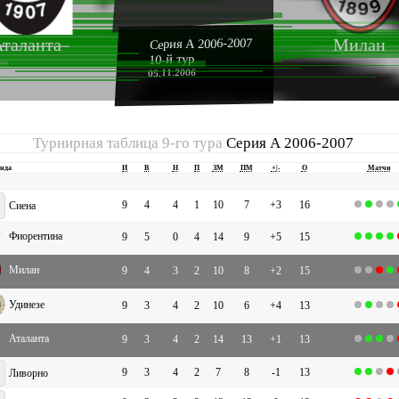
таланта
Милан
Серия А 2006-2007
10-й тур
05.11.2006
Турнирная таблица 9-го тура
Серия А 2006-2007
нда
И
В
Н
П
ЗМ
ПМ
+|-
О
Матчи
9
4
4
1
10
7
+3
16
Сиена
Фиорентина
9
5
0
4
14
9
+5
15
Милан
9
4
3
2
10
8
+2
15
Удинезе
9
3
4
2
10
6
+4
13
Аталанта
9
3
4
2
14
13
+1
13
9
3
4
2
7
8
-1
13
Ливорно