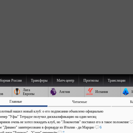
борная России
Трансферы
Матч-центр
Прогнозы
Трансляции
Лига
Англия
Испания
ов
Европы
Главные
Читаемые
К
олотный нашел новый клуб: о его подписании объявлено официально
ренер "Уфы" Тетрадзе получил дисквалификацию на один месяц
ринов очень не хотел покидать клуб, но "Локомотив" поставил его в такое положение
е "Динамо" заинтересовано в форварде из Италии - ди Марцио
6
ой лиги "Торпедо" - "Сочи" перенесён
7