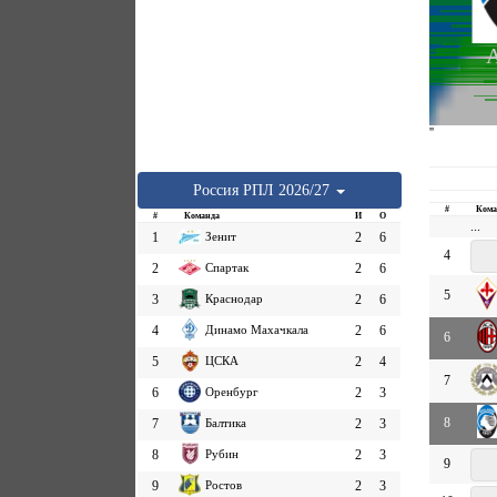
А
''
Россия
РПЛ
2026/27
#
Кома
#
Команда
И
О
...
1
Зенит
2
6
4
2
Спартак
2
6
5
3
Краснодар
2
6
4
Динамо Махачкала
2
6
6
5
ЦСКА
2
4
7
6
Оренбург
2
3
8
7
Балтика
2
3
8
Рубин
2
3
9
9
Ростов
2
3