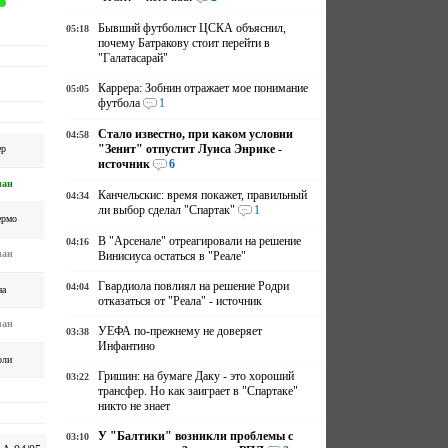
Бывший футболист ЦСКА объяснил,
05:18
почему Батракову стоит перейти в
"Галатасарай"
Каррера: Зобнин отражает мое понимание
05:05
футбола
1
Стало известно, при каком условии
04:58
"Зенит" отпустит Луиса Энрике -
ер
источник
6
ан
Канчельскис: время покажет, правильный
04:34
ли выбор сделал "Спартак"
1
ермо
В "Арсенале" отреагировали на решение
04:16
ан
Винисиуса остаться в "Реале"
Гвардиола повлиял на решение Родри
04:04
на
отказаться от "Реала" - источник
ан
УЕФА по-прежнему не доверяет
03:38
Инфантино
оли
Гришин: на бумаге Даку - это хороший
03:22
трансфер. Но как заиграет в "Спартаке"
никто не знает
У "Балтики" возникли проблемы с
03:10