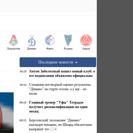
Локомотив
Динамо
Факел
Родина
Акрон
Последние новости
Антон Заболотный нашел новый клуб: о
10:29
его подписании объявлено официально
Степашин поговоркой оценил результаты
10:14
"Динамо" на старте сезона: а у нас - по
весне
Главный тренер "Уфы" Тетрадзе
09:59
получил дисквалификацию на один
месяц
Березовский: положение "Динамо"
09:55
выглядит неважно, но Шварц обязательно
выправит это
4