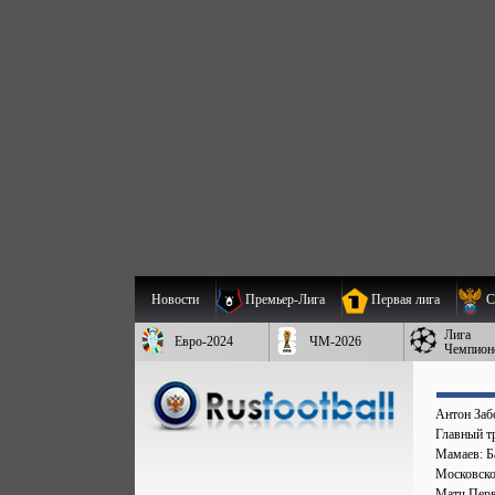
Новости
Премьер-Лига
Первая лига
С
Лига
Евро-2024
ЧМ-2026
Чемпион
Антон Заб
Главный т
Мамаев: Ба
Московско
Матч Перв