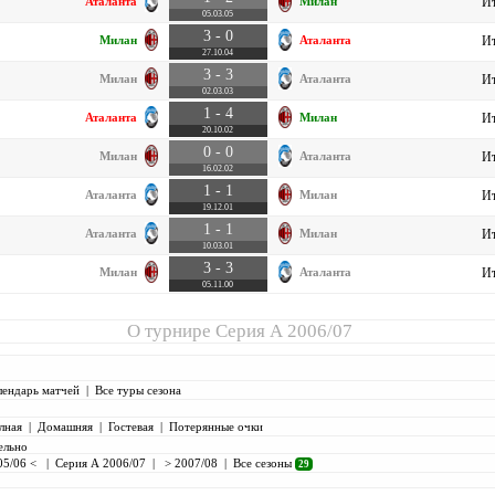
Аталанта
Милан
Ит
05.03.05
3 - 0
Милан
Аталанта
Ит
27.10.04
3 - 3
Милан
Аталанта
Ит
02.03.03
1 - 4
Аталанта
Милан
Ит
20.10.02
0 - 0
Милан
Аталанта
Ит
16.02.02
1 - 1
Аталанта
Милан
Ит
19.12.01
1 - 1
Аталанта
Милан
Ит
10.03.01
3 - 3
Милан
Аталанта
Ит
05.11.00
О турнире
Серия А 2006/07
лендарь матчей
|
Все туры сезона
лная
|
Домашняя
|
Гостевая
|
Потерянные очки
ельно
05/06 <
|
Серия А 2006/07
|
> 2007/08
|
Все сезоны
29