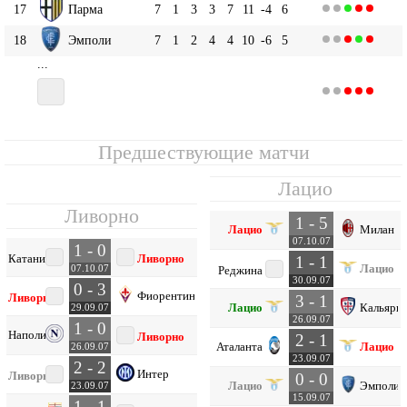
17
Парма
7
1
3
3
7
11
-4
6
18
Эмполи
7
1
2
4
4
10
-6
5
...
20
7
0
2
5
6
17
-11
2
Ливорно
Предшествующие матчи
Лацио
Ливорно
1 - 5
Лацио
Милан
07.10.07
1 - 0
Катания
Ливорно
1 - 1
Лацио
07.10.07
Реджина
30.09.07
0 - 3
Фиорентина
Ливорно
3 - 1
Лацио
Кальяри
29.09.07
26.09.07
1 - 0
Наполи
Ливорно
2 - 1
Аталанта
Лацио
26.09.07
23.09.07
2 - 2
Интер
Ливорно
0 - 0
Лацио
Эмполи
23.09.07
15.09.07
1 - 1