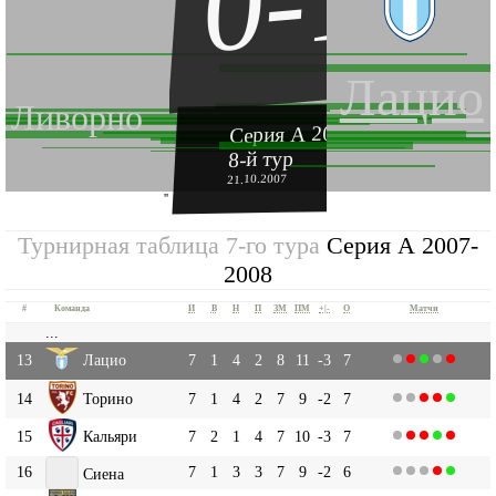
0-1
Лацио
Ливорно
Серия А 2007-2008
8-й тур
21.10.2007
''
Турнирная таблица 7-го тура
Серия А 2007-
2008
#
Команда
И
В
Н
П
ЗМ
ПМ
+|-
О
Матчи
...
13
Лацио
7
1
4
2
8
11
-3
7
14
Торино
7
1
4
2
7
9
-2
7
15
Кальяри
7
2
1
4
7
10
-3
7
16
7
1
3
3
7
9
-2
6
Сиена