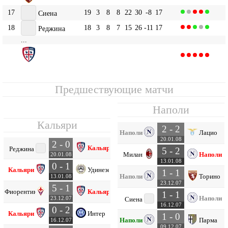
17
19
3
8
8
22
30
-8
17
Сиена
18
18
3
8
7
15
26
-11
17
Реджина
...
Кальяри
20
19
2
4
13
13
36
-23
10
Предшествующие матчи
Наполи
Кальяри
2 - 2
Наполи
Лацио
20.01.08
2 - 0
Кальяри
Реджина
5 - 2
Милан
Наполи
20.01.08
13.01.08
0 - 1
Кальяри
Удинезе
1 - 1
Наполи
Торино
13.01.08
23.12.07
5 - 1
Фиорентина
Кальяри
1 - 1
Наполи
23.12.07
Сиена
16.12.07
0 - 2
Кальяри
Интер
1 - 0
Наполи
Парма
16.12.07
09.12.07