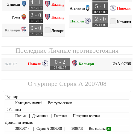
4 - 1
Эмполи
Кальяри
5 - 1
Аталанта
Наполи
09.12.07
02.12.07
2 - 0
Рома
Кальяри
2 - 0
Наполи
05.12.07
Катания
25.11.07
0 - 0
Кальяри
Ливорно
02.12.07
Последние Личные противостояния
0 - 2
ИтА 07/08
Наполи
Кальяри
26.08.07
26.08.07
О турнире
Серия А 2007/08
Турнир
|
Календарь матчей
Все туры сезона
Таблицы
|
|
|
Полная
Домашняя
Гостевая
Потерянные очки
Дополнительно
|
|
|
2006/07 <
Серия А 2007/08
> 2008/09
Все сезоны
29