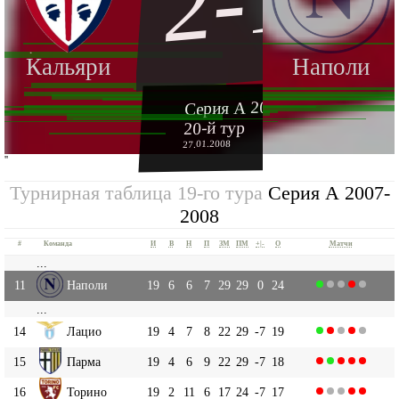
2-1
Кальяри
Наполи
Серия А 2007-2008
20-й тур
27.01.2008
''
Турнирная таблица 19-го тура
Серия А 2007-
2008
#
Команда
И
В
Н
П
ЗМ
ПМ
+|-
О
Матчи
...
11
Наполи
19
6
6
7
29
29
0
24
...
14
Лацио
19
4
7
8
22
29
-7
19
15
Парма
19
4
6
9
22
29
-7
18
16
Торино
19
2
11
6
17
24
-7
17